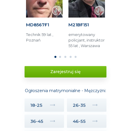
C16
MD8567F1
M21BF151
M52ED81
5 lat ,
Technik 59 lat ,
emerytowany
Technik 66 
Poznań
policjant, instruktor
Jüchen (Ni
lski
55 lat , Warszawa
Tychy (Pol
1
2
3
4
5
Zarejestruj się
Ogłoszenia matrymonialne - Mężczyźni:
18-25
26-35
36-45
46-55