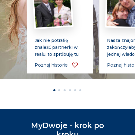
Jak nie potrafię
Nasza znajo
y się
znaleźć partnerki w
zakończyłaby
je.pl
realu, to spróbuję tu
jednej wiadom
Poznaj historie
Poznaj histo
1
2
3
4
5
6
MyDwoje - krok po
kroku