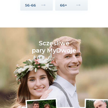
56-66
66+
Sczęśliwe
pary MyDwoje