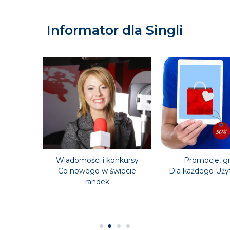
Informator dla Singli
ingli
Wiadomości i konkursy
Promocje, gr
i usług
Co nowego w świecie
Dla każdego Uży
randek
1
2
3
4