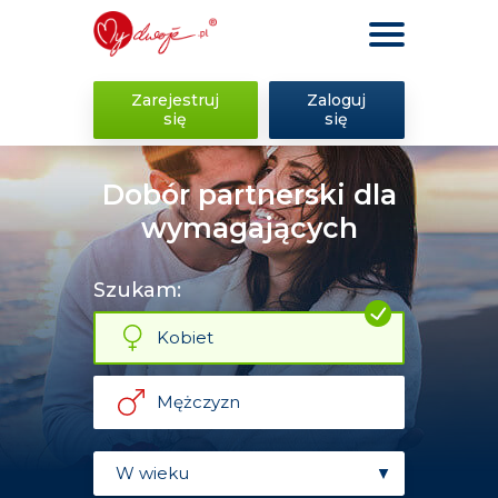
Zarejestruj
Zaloguj
się
się
Dobór partnerski dla
wymagających
Szukam:
Kobiet
Mężczyzn