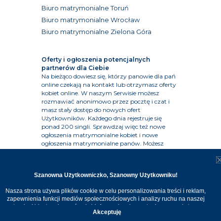
Biuro matrymonialne Toruń
Biuro matrymonialne Wrocław
Biuro matrymonialne Zielona Góra
Oferty i ogłoszenia potencjalnych
partnerów dla Ciebie
Na bieżąco dowiesz się, którzy panowie dla pań
online czekają na kontakt lub otrzymasz oferty
kobiet online. W naszym Serwisie możesz
rozmawiać anonimowo przez pocztę i czat i
masz stały dostęp do nowych ofert
Użytkowników. Każdego dnia rejestruje się
ponad 200 singli. Sprawdzaj więc też nowe
ogłoszenia matrymonialne kobiet i nowe
ogłoszenia matrymonialne panów. Możesz
także skoncentrować się na ofertach ze
zdjęciem. Jesteś wzrokowcem? Sprawdź więc
ogłoszenia matrymonialne mężczyzn ze
Szanowna Użytkowniczko, Szanowny Użytkowniku!
zdjęciem, ogłoszenia matrymonialne kobiet ze
zdjęciem. Rozważasz wyjazd z partnerem za
Nasza strona używa plików cookie w celu personalizowania treści i reklam,
granicę lub już żyjesz poza krajem?Jeśli szukasz
zapewnienia funkcji mediów społecznościowych i analizy ruchu na naszej
miłości na przykład na Wyspach Brytyjskich
stronie. Udostępniamy również informacje o korzystaniu z naszej strony
sprawdź biuro matrymonialne Anglia, Szkocja,
Akceptuję
internetowej naszym zaufanym partnerom. Dzięki cookies możemy
Irlandia. Sprawdź nasze oferty rodaków poza