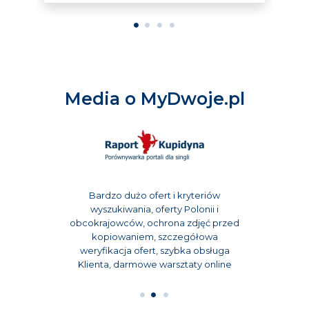
61 lat, Nauczyciel, Nowa Wieś Wielka
serwisowi . Pozdrawiamy i życzymy
Otrzymano: 16.02.2015
1
2
3
4
samych sukcesów PS. W załączeniu 2
zdjęcia (z wyjazdu i sylwestra) oraz
zgoda na umieszczenie tych
materiałów online w Serwisie
Media o MyDwoje.pl
MyDwoje.pl.
K7D57FC6
46 lat, pracownik administracyjny, Kraków
Otrzymano: 23.05.2012
Bardzo dużo ofert i kryteriów
wyszukiwania, oferty Polonii i
obcokrajowców, ochrona zdjęć przed
kopiowaniem, szczegółowa
weryfikacja ofert, szybka obsługa
Klienta, darmowe warsztaty online
1
2
3