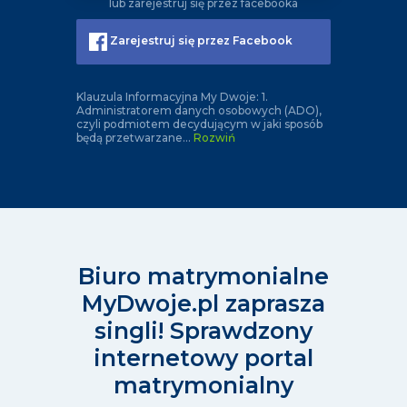
lub zarejestruj się przez facebooka
Zarejestruj się przez Facebook
Klauzula Informacyjna My Dwoje: 1.
Administratorem danych osobowych (ADO),
czyli podmiotem decydującym w jaki sposób
będą przetwarzane
...
Rozwiń
Biuro matrymonialne
MyDwoje.pl zaprasza
singli! Sprawdzony
internetowy portal
matrymonialny