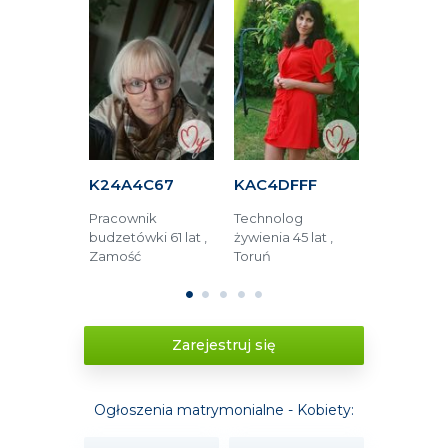
DAE
K24A4C67
KAC4DFFF
K84823
Pracownik
Technolog
Renta rodz
ta 48 lat ,
budzetówki 61 lat ,
żywienia 45 lat ,
lat , Częs
Zamość
Toruń
1
2
3
4
5
Zarejestruj się
Ogłoszenia matrymonialne - Kobiety: