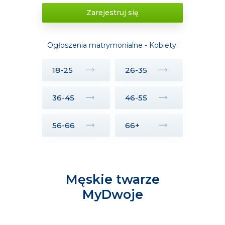
Zarejestruj się
Ogłoszenia matrymonialne - Kobiety:
18-25
26-35
36-45
46-55
56-66
66+
Męskie twarze
MyDwoje