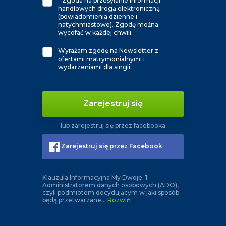
*
Zgoda na przesyłanie informacji
handlowych drogą elektroniczną
(powiadomienia dzienne i
natychmiastowe). Zgodę można
wycofać w każdej chwili.
Wyrażam zgodę na Newsletter z
ofertami matrymonialnymi i
wydarzeniami dla singli.
Zarejestruj się
lub zarejestruj się przez facebooka
Zarejestruj się przez Facebook
Klauzula Informacyjna My Dwoje: 1.
Administratorem danych osobowych (ADO),
czyli podmiotem decydującym w jaki sposób
będą przetwarzane
...
Rozwiń