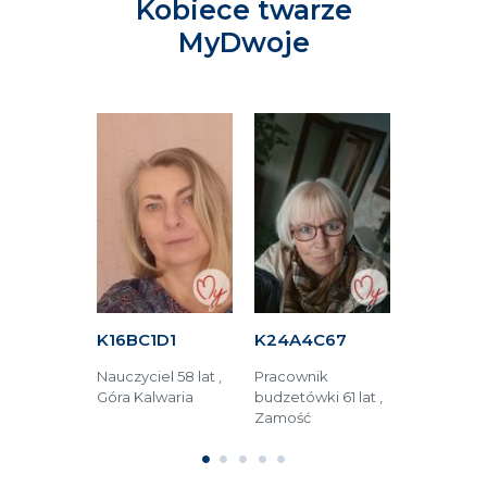
Kobiece twarze
MyDwoje
34A
K16BC1D1
K24A4C67
KF464C
dzinna 55
Nauczyciel 58 lat ,
Pracownik
menadżer 4
ęstochowa
Góra Kalwaria
budzetówki 61 lat ,
Golina
Zamość
1
2
3
4
5