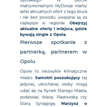
opolskiego? W biurze
matrymonialnym MyDwoje mamy
setki aktualnych ofert z tego biura
i nie bez powodu uważane są za
najlepsze w regionie.
Obejrzyj
aktualne oferty i miejsca, gdzie
bywają
single z Opola.
Pierwsze spotkanie z
partnerką, partnerem w
Opolu
Opole to niezwykle klimatyczne
miasto.
Samotni poszukujący
t
ej
jedynej, ukochanej osob
y mogą
udać się na Rynek Starego Miasta,
podziwiać Wieżę Piastowską czy
Starą Synagogę.
Marzysz o