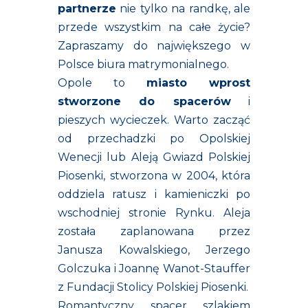
partnerze
n
ie tylko na randkę, ale
przede wszystkim na całe życie?
Zapraszamy do największego w
Polsce biura matrymonialnego.
Opole to
miasto wprost
stworzone do spacerów
i
pieszych wycieczek. Warto zacząć
od przechadzki
po Opolskiej
Wenecji lub Aleją Gwiazd Polskiej
Piosenki, stworzona w 2004, która
oddziela ratusz i kamieniczki po
wschodniej stronie Rynku. Aleja
została zaplanowana przez
Janusza Kowalskiego, Jerzego
Golczuka i Joannę Wanot-Stauffer
z Fundacji Stolicy Polskiej Piosenki.
Romantyczny spacer szlakiem