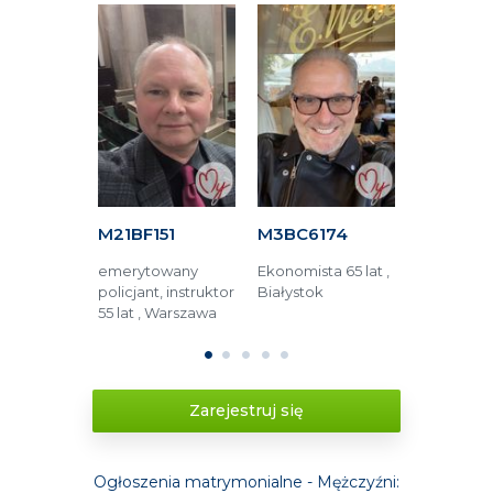
63F
M21BF151
M3BC6174
M6AFA15
tronik 76
emerytowany
Ekonomista 65 lat ,
Operator 
rszawa
policjant, instruktor
Białystok
48 lat , Lub
55 lat , Warszawa
1
2
3
4
5
Zarejestruj się
Ogłoszenia matrymonialne - Mężczyźni: