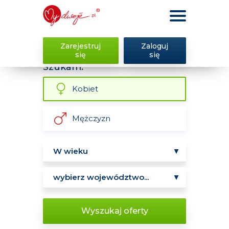
Zarejestruj
Zaloguj
się
się
Szukam:
Kobiet
Mężczyzn
Wyszukaj oferty