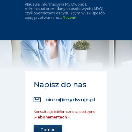
Klauzula Informacyjna My Dwoje: 1.
Administratorem danych osobowych (ADO),
czyli podmiotem decydującym w jaki sposób
będą przetwarzane
...
Rozwiń
Napisz do nas
biuro@mydwoje.pl
Konsultacje telefoniczne są dostępne
w
abonamentach +
Pomoc