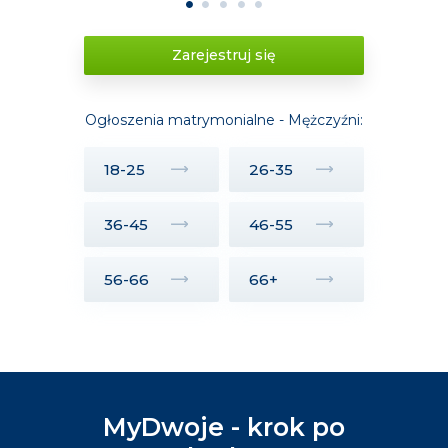
1
2
3
4
5
Zarejestruj się
Ogłoszenia matrymonialne - Mężczyźni:
18-25
26-35
36-45
46-55
56-66
66+
MyDwoje - krok po