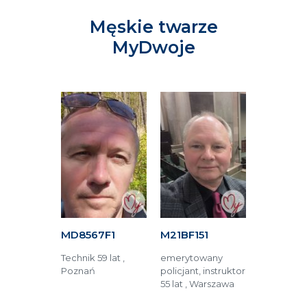
Męskie twarze
MyDwoje
63F
MD8567F1
M21BF151
M52ED81
tronik 76
Technik 59 lat ,
emerytowany
Technik 66 
rszawa
Poznań
policjant, instruktor
Jüchen (Ni
55 lat , Warszawa
Tychy (Pol