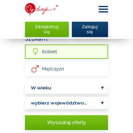
Zarejestruj
Zaloguj
się
się
Szukam:
Kobiet
Mężczyzn
Wyszukaj oferty