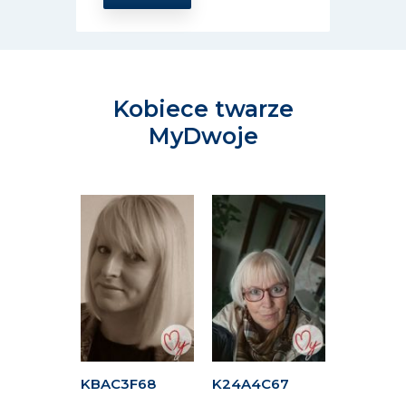
Kobiece twarze
MyDwoje
F16
KBAC3F68
K24A4C67
KAC4DF