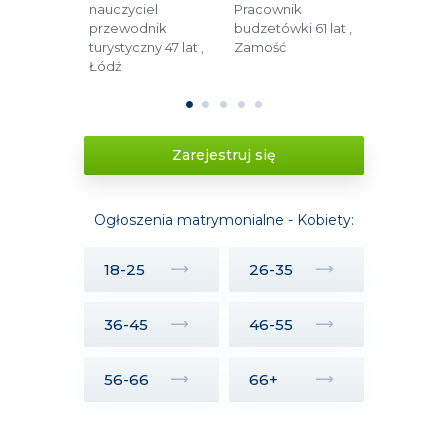
 języka
nauczyciel
Pracownik
Technolog
iego 38 lat
przewodnik
budzetówki 61 lat ,
żywienia 45
ć
turystyczny 47 lat ,
Zamość
Toruń
Łódź
1
2
3
4
5
Zarejestruj się
Ogłoszenia matrymonialne - Kobiety:
18-25
26-35
36-45
46-55
56-66
66+