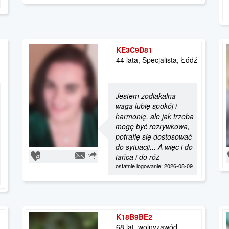
KE3C9D81
44 lata, Specjalista, Łódź
Jestem zodiakalna
waga lubię spokój i
harmonię, ale jak trzeba
mogę być rozrywkowa,
potrafię się dostosować
do sytuacji... A więc i do
tańca i do róż-
ostatnie logowanie: 2026-08-09
K18B9BE2
68 lat, wolnyzawód,