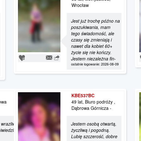
Wrocław
Jest już trochę późno na
poszukiwania, mam
tego świadomość, ale
czasy się zmieniają i
nawet dla kobiet 60+
życie się nie kończy.
Jestem niezależna fin-
ostatnie logowanie: 2026-08-09
KBE537BC
howa
49 lat, Biuro podróży ,
Dąbrowa Górnicza -
 wrazliwosc. empatie , prawdę. ..poczucie
Jestem osobą otwartą,
piwiedzialnosc..zaradnosc.....bezinteresowna
życzliwą i pogodną.
Lubię szczerość, dobre