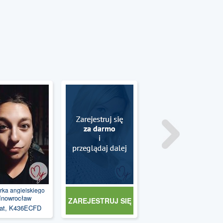
rka angielskiego
Inowrocław
ZAREJESTRUJ SIĘ
lat, K436ECFD