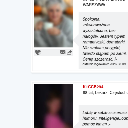
WARSZAWA
Spokojna,
zrównoważona,
wykształcona, bez
nałogów. Jestem typem
romantyczki, domatorki.
Nie szukam przygód,
twardo stąpam po ziemi.
Cenię szczerość, l-
ostatnie logowanie: 2026-08-09
K1CCB294
68 lat, Lekarz, Częstoc
Lubię w sobie szczerość.
humoru..inteligencje..od
pomoc innym .-