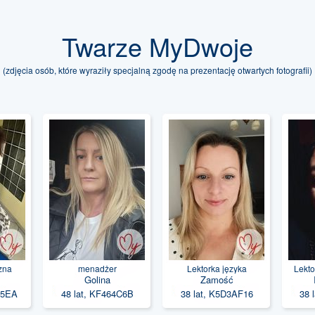
Twarze MyDwoje
(zdjęcia osób, które wyraziły specjalną zgodę na prezentację otwartych fotografii)
zna
menadżer
Lektorka języka
Lekto
z
Golina
Zamość
angielskiego
B5EA
48 lat, KF464C6B
38 lat, K5D3AF16
38 