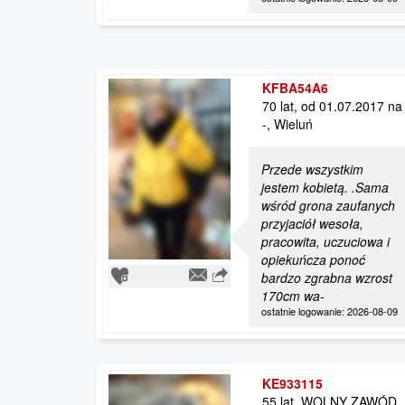
KFBA54A6
70 lat, od 01.07.2017 na
-, Wieluń
Przede wszystkim
jestem kobietą. .Sama
wśród grona zaufanych
przyjaciół wesoła,
pracowita, uczuciowa i
opiekuńcza ponoć
bardzo zgrabna wzrost
170cm wa-
ostatnie logowanie: 2026-08-09
KE933115
55 lat, WOLNY ZAWÓD,