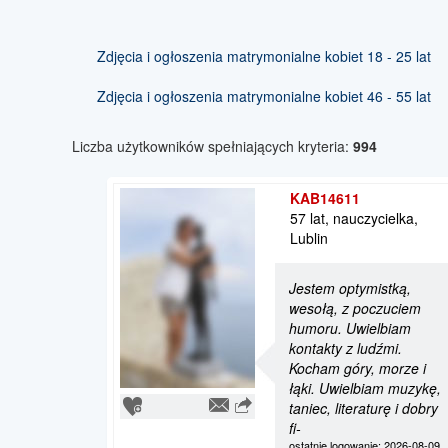
Zdjęcia i ogłoszenia matrymonialne kobiet 18 - 25 lat
Zdjęcia i ogłoszenia matrymonialne kobiet 46 - 55 lat
Liczba użytkowników spełniających kryteria:
994
KAB14611
57 lat, nauczycielka,
Lublin
Jestem optymistką,
wesołą, z poczuciem
humoru. Uwielbiam
kontakty z ludźmi.
Kocham góry, morze i
łąki. Uwielbiam muzykę,
taniec, literaturę i dobry
fi-
ostatnie logowanie: 2026-08-09