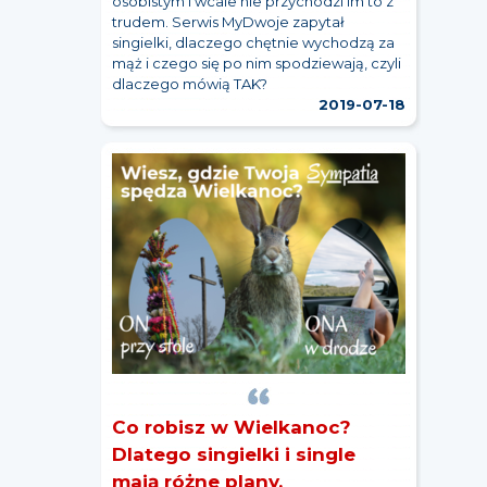
osobistym i wcale nie przychodzi im to z
trudem. Serwis MyDwoje zapytał
singielki, dlaczego chętnie wychodzą za
mąż i czego się po nim spodziewają, czyli
dlaczego mówią TAK?
2019-07-18
Co robisz w Wielkanoc?
Dlatego singielki i single
mają różne plany.