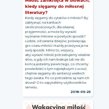
Miłość zamknięta w słowach,
kiedy sięgamy do miłosnej
literatury?
Kiedy sięgamy do cytatów o miłości? By
zabłysnąć, na kartkach
okolicznościowych, dla własnej
przyjemności, a może by wyrazić
wyznanie miłosne w poetycki sposób?
Ludzie, od zarania dziejów, poświęcają
gro czasu miłości i każdy przeżywa ja na
swój sposób. Mimo to, wszyscy,
aby wyrazić miłość potrzebujemy właśnie
słów, a gdy ich nam brakuje lub nie do
końca jesteśmy pewni tego, co chcemy
powiedzieć o tym największym z uczuć,
chętnie sięgamy do sentencji wielkich
tego świata. Po co potrzebne są nam ich
słowa? O to zapytaliśmy użytkowników
serwisu.
2018-09-25