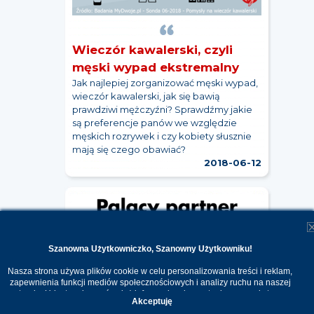
Wieczór kawalerski, czyli
męski wypad ekstremalny
Jak najlepiej zorganizować męski wypad,
wieczór kawalerski, jak się bawią
prawdziwi mężczyźni? Sprawdźmy jakie
są preferencje panów we względzie
męskich rozrywek i czy kobiety słusznie
mają się czego obawiać?
2018-06-12
Szanowna Użytkowniczko, Szanowny Użytkowniku!
Nasza strona używa plików cookie w celu personalizowania treści i reklam,
zapewnienia funkcji mediów społecznościowych i analizy ruchu na naszej
stronie. Udostępniamy również informacje o korzystaniu z naszej strony
Akceptuję
internetowej naszym zaufanym partnerom. Dzięki cookies możemy