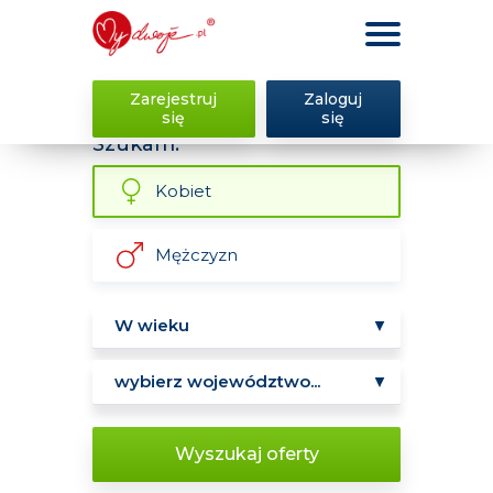
Zarejestruj
Zaloguj
się
się
Szukam:
Kobiet
Mężczyzn
Wyszukaj oferty