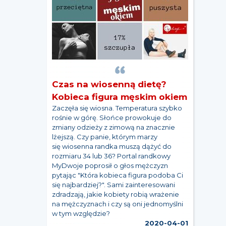
Czas na wiosenną dietę?
Kobieca figura męskim okiem
Zaczęła się wiosna. Temperatura szybko
rośnie w górę. Słońce prowokuje do
zmiany odzieży z zimową na znacznie
lżejszą. Czy panie, którym marzy
się wiosenna randka muszą dążyć do
rozmiaru 34 lub 36? Portal randkowy
MyDwoje poprosił o głos mężczyzn
pytając "Która kobieca figura podoba Ci
się najbardziej?". Sami zainteresowani
zdradzają, jakie kobiety robią wrażenie
na mężczyznach i czy są oni jednomyślni
w tym względzie?
2020-04-01