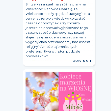
Singielka i singiel mają różne plany na
Wielkanoc! Panowie uważają, że
Wielkanoc należy spędzać tradycyjnie, a
panie raczej wolą wtedy wykorzystać
czas na odpoczynek. Czy chcemy
jeszcze celebrować wyjątkowość tego
czasu w sposób duchowy, czy raczej
stajemy się narodem zlaicyzowanym i
wygody ciała przedkładamy nad aspekt
religijny? A może tajemnica tych
preferencji tkwi w ... płci i podziale
obowiązków?
2019-04-11