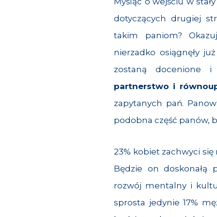
Myśląc o wejściu w stał
dotyczących drugiej 
takim paniom? Okazuje
nierzadko osiągnęły już
zostaną docenione 
partnerstwo i równou
zapytanych pań. Panowi
podobna część panów, b
23% kobiet zachwyci si
Będzie on doskonałą p
rozwój mentalny i kultu
sprosta jedynie 17% mę