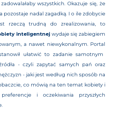
 zadowalałaby wszystkich. Okazuje się, że
pozostaje nadal zagadką. I o ile zdobycie
st rzeczą trudną do zrealizowania, to
biety inteligentnej
wydaje się zabiegiem
kowanym, a nawet niewykonalnym.
Portal
tanowił ułatwić to zadanie samotnym
ródła - czyli zapytać samych pań oraz
ężczyzn - jaki jest według nich sposób na
Zobaczcie, co mówią na ten temat kobiety i
preferencje i oczekiwania przyszłych
e.