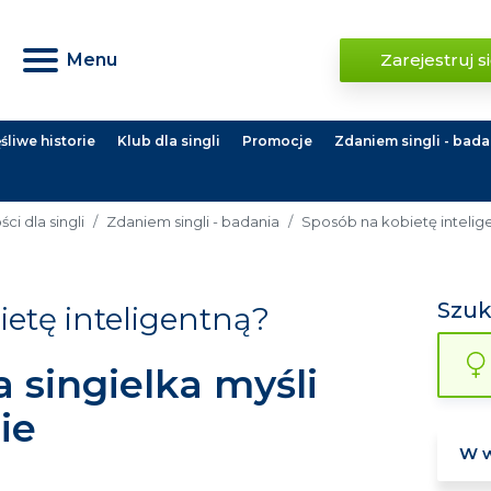
Menu
Zarejestruj s
liwe historie
Klub dla singli
Promocje
Zdaniem singli - bada
ci dla singli
Zdaniem singli - badania
Sposób na kobietę intelig
Szu
ietę inteligentną?
singielka myśli
ie