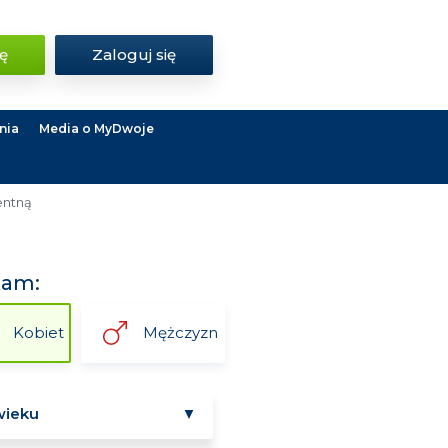
ię
Zaloguj się
nia
Media o MyDwoje
entną
kam:
Kobiet
Mężczyzn