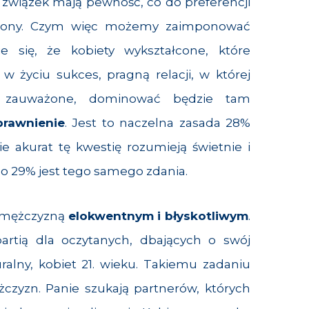
y związek mają pewność, co do preferencji
strony. Czym więc możemy zaimponować
 się, że kobiety wykształcone, które
 w życiu sukces, pragną relacji, w której
i zauważone, dominować będzie tam
prawnienie
. Jest to naczelna zasada 28%
e akurat tę kwestię rozumieją świetnie i
o 29% jest tego samego zdania.
ę mężczyzną
elokwentnym i błyskotliwym
.
artią dla oczytanych, dbających o swój
ralny, kobiet 21. wieku. Takiemu zadaniu
żczyzn. Panie szukają partnerów, których