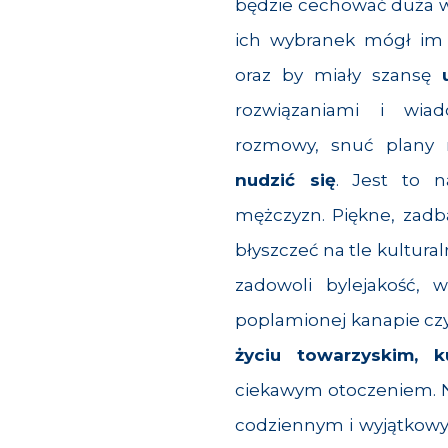
będzie cechować duża wi
ich wybranek mógł im
oraz by miały szansę
rozwiązaniami i wia
rozmowy, snuć plany 
nudzić się
. Jest to n
mężczyzn. Piękne, zad
błyszczeć na tle kultura
zadowoli bylejakość,
poplamionej kanapie czy
życiu towarzyskim, k
ciekawym otoczeniem. N
codziennym i wyjątkowy