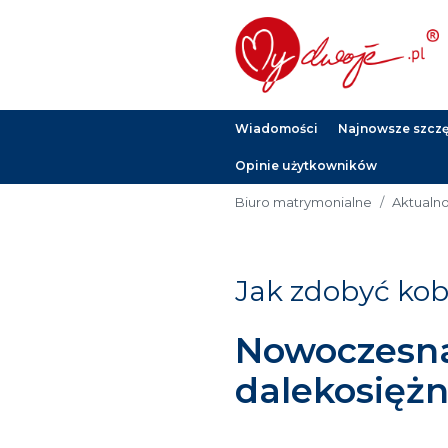
Wiadomości
Najnowsze szczęś
Opinie użytkowników
Biuro matrymonialne
Aktualnoś
Jak zdobyć kob
Nowoczesna 
dalekosiężn