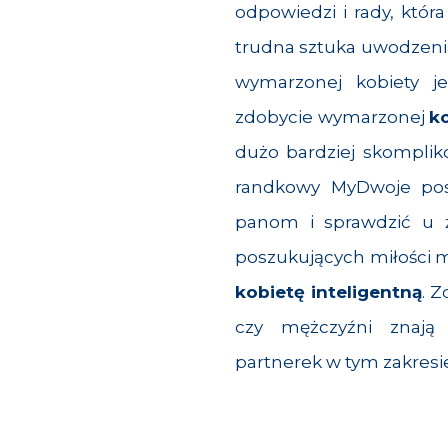
odpowiedzi i rady, która
trudna sztuka uwodzenia 
wymarzonej kobiety je
zdobycie wymarzonej
ko
dużo bardziej skompli
randkowy MyDwoje
pos
panom i sprawdzić u ź
poszukujących miłości m
kobietę inteligentną
. 
czy mężczyźni znają 
partnerek w tym zakresi