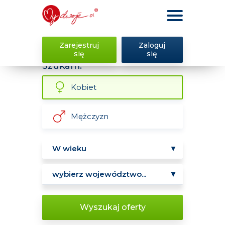
Zarejestruj
Zaloguj
się
się
Szukam:
Kobiet
Mężczyzn
Wyszukaj oferty