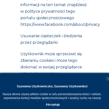
informacji na ten temat znajdziesz
w polityce prywatności tego
portalu społecznościowego
https://www.facebook.com/about/privacy
Usuwanie ciasteczek i śledzenia
przez przeglądarki:
Użytkownik może sprzeciwić się
zbieraniu cookies i może tego
dokonać w swojej przeglądarce
internetowej oraz w
poszczególnych serwisach
społecznościowych, których jest
Szanowna Użytkowniczko, Szanowny Użytkowniku!
członkiem.
Nasza strona używa plików cookie w celu personalizowania treści i reklam,
zapewnienia funkcji mediów społecznościowych i analizy ruchu na naszej
stronie. Udostępniamy również informacje o korzystaniu z naszej strony
Mozilla:
Akceptuję
internetowej naszym zaufanym partnerom. Dzięki cookies możemy