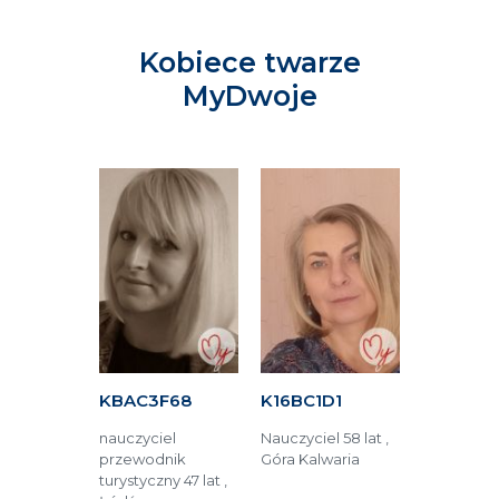
Kobiece twarze
MyDwoje
C6B
KBAC3F68
K16BC1D1
K24A4C
 47 lat ,
nauczyciel
Nauczyciel 58 lat ,
Pracownik
przewodnik
Góra Kalwaria
budzetówki 
turystyczny 47 lat ,
Zamość