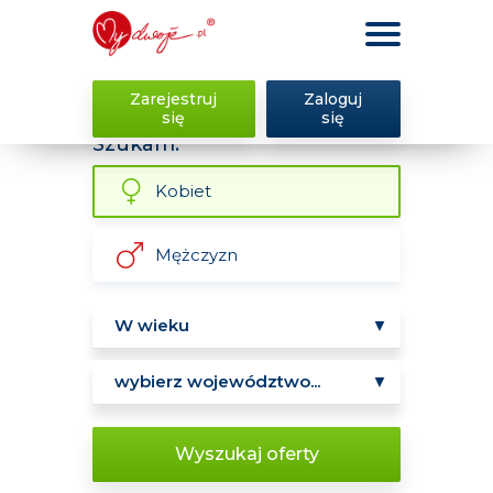
Zarejestruj
Zaloguj
się
się
Szukam:
Kobiet
Mężczyzn
Wyszukaj oferty