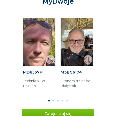
MyDwoje
C16
MD8567F1
M3BC6174
M6AFA15
5 lat ,
Technik 59 lat ,
Ekonomista 65 lat ,
Operator 
Poznań
Białystok
48 lat , Lub
lski
1
2
3
4
5
Zarejestruj się