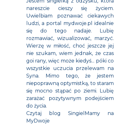
Jestem singielką z odzysku, która
nareszcie cieszy się życiem.
Uwielbiam poznawać ciekawych
ludzi, a portal mydwoje.pl idealnie
się do tego nadaje. Lubię
rozmawiać, wizualizować, marzyć.
Wierzę w miłość, choć jeszcze jej
nie szukam, wiem jednak, że czas
goi rany, więc może kiedyś... póki co
wszystkie uczucia przelewam na
Syna. Mimo tego, że jestem
niepoprawną optymistką, to staram
się mocno stąpać po ziemi. Lubię
zarażać pozytywnym podejściem
do życia.
Czytaj blog SingielMamy na
MyDwoje