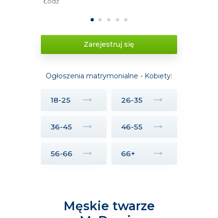
Łódź
1
2
3
4
5
Zarejestruj się
Ogłoszenia matrymonialne - Kobiety:
18-25
26-35
36-45
46-55
56-66
66+
Męskie twarze