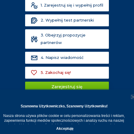
1. Zarejestruj się i wypełnij profil
2. Wypełnij test partnerski
3. Obejrzyj propozycje
partnerów
4. Napisz wiadomość
5. Zakochaj się!
Zarejestruj się
Szanowna Użytkowniczko, Szanowny Użytkowniku!
Nasza strona używa plików cookie w celu personalizowania treści i reklam,
zapewnienia funkcji mediów społecznościowych i analizy ruchu na naszej
stronie. Udostępniamy również informacje o korzystaniu z naszej strony
Akceptuję
internetowej naszym zaufanym partnerom. Dzięki cookies możemy