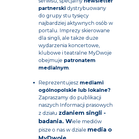
serwisu, specjalny
newsletter
partnerski
dystrybuowany
do grupy stu tysięcy
najbardziej aktywnych osób w
portalu. Imprezy skierowane
dla singli, ale także duże
wydarzenia koncertowe,
klubowe i teatralne MyDwoje
obejmuje
patronatem
medialnym
.
Reprezentujesz
mediami
ogólnopolskie lub lokalne?
Zapraszamy do publikacji
naszych Informacji prasowych
zdaniem singli -
z działu
badania
. W
iele mediów
media o
pisze o nas w dziale
MyDwoje
.