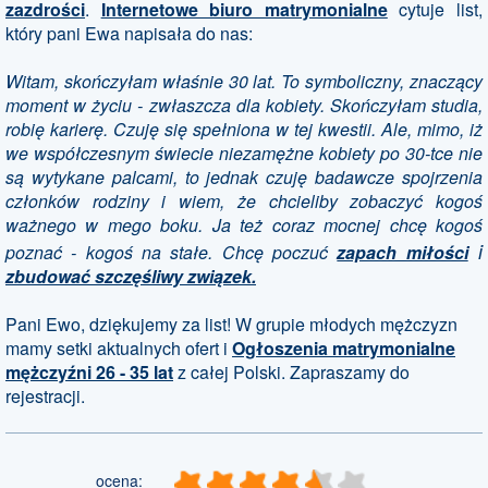
zazdrości
.
Internetowe biuro matrymonialne
cytuje list,
który pani Ewa napisała do nas:
Witam, skończyłam właśnie 30 lat. To symboliczny, znaczący
moment w życiu - zwłaszcza dla kobiety. Skończyłam studia,
robię karierę. Czuję się spełniona w tej kwestii. Ale, mimo, iż
we współczesnym świecie niezamężne kobiety po 30-tce nie
są wytykane palcami, to jednak czuję badawcze spojrzenia
członków rodziny i wiem, że chcieliby zobaczyć kogoś
ważnego w mego boku. Ja też coraz mocnej chcę kogoś
i
poznać - kogoś na stałe. Chcę poczuć
zapach miłości
zbudować szczęśliwy związek.
Pani Ewo, dziękujemy za list! W grupie młodych mężczyzn
mamy setki aktualnych ofert i
Ogłoszenia matrymonialne
mężczyźni 26 - 35 lat
z całej Polski. Zapraszamy do
rejestracji.
ocena: