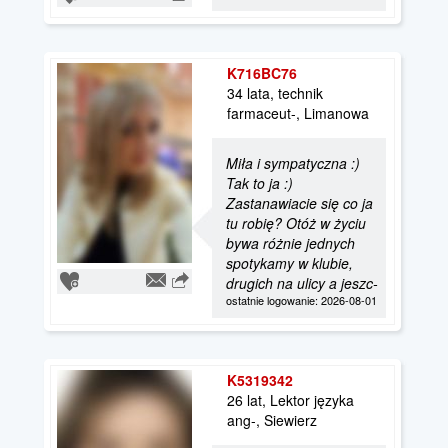
K716BC76
34 lata, technik
farmaceut-, Limanowa
Miła i sympatyczna :)
Tak to ja :)
Zastanawiacie się co ja
tu robię? Otóż w życiu
bywa różnie jednych
spotykamy w klubie,
drugich na ulicy a jeszc-
ostatnie logowanie: 2026-08-01
K5319342
26 lat, Lektor języka
ang-, Siewierz