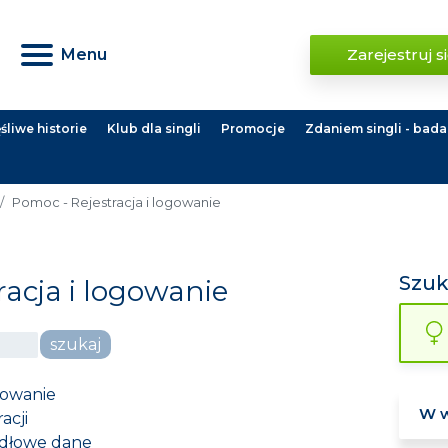
Menu
Zarejestruj s
liwe historie
Klub dla singli
Promocje
Zdaniem singli - bada
Pomoc - Rejestracja i logowanie
Szu
racja i logowanie
szukaj
gowanie
acji
idłowe dane