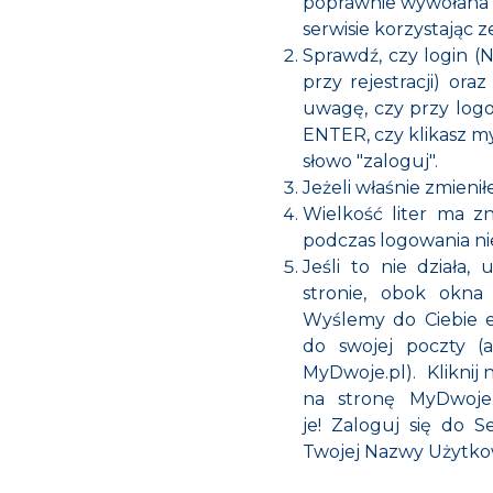
poprawnie wywołana na
serwisie korzystając z
Sprawdź, czy login (
przy rejestracji) or
uwagę, czy przy logo
ENTER, czy klikasz my
słowo "zaloguj".
Jeżeli właśnie zmienił
Wielkość liter ma z
podczas logowania nie
Jeśli to nie działa,
stronie, obok okna 
Wyślemy do Ciebie e-
do swojej poczty (a
MyDwoje.pl). Kliknij 
na stronę MyDwoje.
je! Zaloguj się do 
Twojej Nazwy Użytko