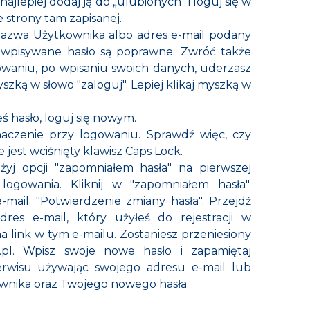
jlepiej dodaj ją do „ulubionych” i loguj się w
e strony tam zapisanej.
Nazwa Użytkownika albo adres e-mail podany
az wpisywane hasło są poprawne. Zwróć także
waniu, po wpisaniu swoich danych, uderzasz
szką w słowo "zaloguj". Lepiej klikaj myszką w
eś hasło, loguj się nowym.
naczenie przy logowaniu. Sprawdź więc, czy
 jest wciśnięty klawisz Caps Lock.
 użyj opcji "zapomniałem hasła" na pierwszej
logowania. Kliknij w "zapomniałem hasła".
mail: "Potwierdzenie zmiany hasła". Przejdź
dres e-mail, który użyłeś do rejestracji w
na link w tym e-mailu. Zostaniesz przeniesiony
pl. Wpisz swoje nowe hasło i zapamiętaj
Serwisu używając swojego adresu e-mail lub
wnika oraz Twojego nowego hasła.