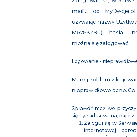
zalogować się w Serwisie
mail'u od MyDwoje.pl.
używając nazwy Użytkown
M678KZ90) i hasła - ind
można się zalogować.
Logowanie - nieprawidłow
Mam problem z logowani
nieprawidłowe dane. Co 
Sprawdź możliwe przyczyn
się być adekwatna, napisz
Zaloguj się w Serwisi
internetowej adre