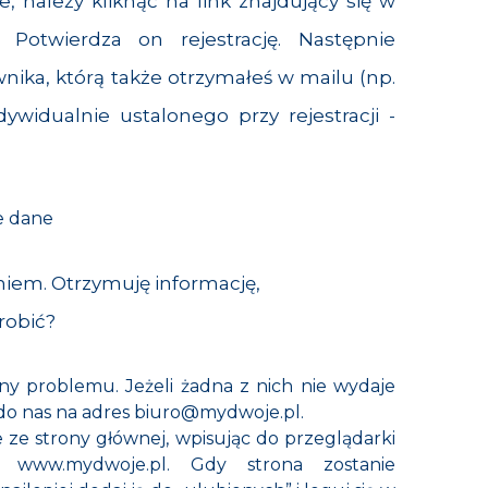
, należy kliknąć na link znajdujący się w
 Potwierdza on rejestrację. Następnie
ika, którą także otrzymałeś w mailu (np.
ywidualnie ustalonego przy rejestracji -
e dane
em. Otrzymuję informację,
robić?
y problemu. Jeżeli żadna z nich nie wydaje
 do nas na adres
biuro@mydwoje.pl
.
e ze strony głównej, wpisując do przeglądarki
s:
www.mydwoje.pl
. Gdy strona zostanie