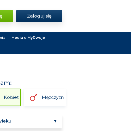
ię
Zaloguj się
nia
Media o MyDwoje
kam:
Kobiet
Mężczyzn