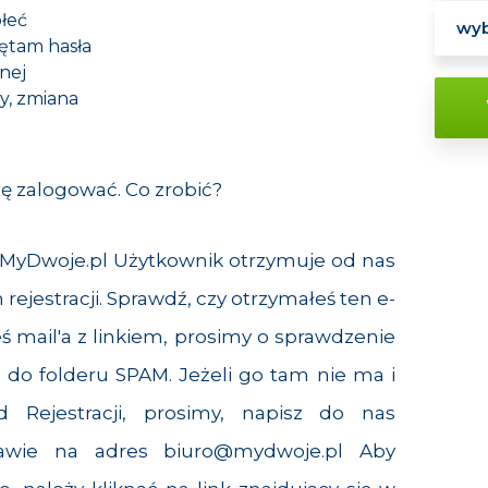
łeć
ętam hasła
nej
y, zmiana
ię zalogować. Co zrobić?
ie MyDwoje.pl Użytkownik otrzymuje od nas
rejestracji. Sprawdź, czy otrzymałeś ten e-
eś mail'a z linkiem, prosimy o sprawdzenie
y do folderu SPAM. Jeżeli go tam nie ma i
 Rejestracji, prosimy, napisz do nas
rawie na adres
biuro@mydwoje.pl
Aby