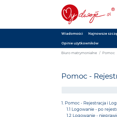
Wiadomości
Najnowsze szczęś
Opinie użytkowników
Biuro matrymonialne
Pomoc
Pomoc - Rejest
1.
Pomoc - Rejestracja i Lo
1.1
Logowanie - po rejestr
1.2
Logowanie - niepraw