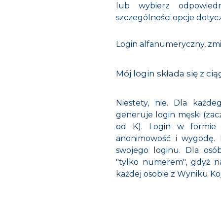
lub wybierz odpowiedn
szczególności opcje dotycz
Login alfanumeryczny, zm
Mój login składa się z cią
Niestety, nie. Dla każ
generuje login męski (zacz
od K). Login w formie
anonimowość i wygodę. 
swojego loginu. Dla osób
"tylko numerem", gdyż 
każdej osobie z Wyniku Koj