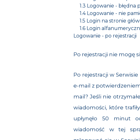
1.3
Logowanie - błędna p
1.4
Logowanie - nie pami
1.5
Login na stronie głów
1.6
Login alfanumeryczn
Logowanie - po rejestracji
Po rejestracji nie mogę s
Po rejestracji w Serwis
e-mail z potwierdzeniem 
mail? Jeśli nie otrzymał
wiadomości, które trafił
upłynęło 50 minut od
wiadomość w tej sp