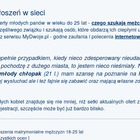
łoszeń w sieci
rty młodych panów w wieku do 25 lat -
czego szukają mężc
ęśliwego związku i szukają osób, które obdarzą ich ciepłymi 
z serwisu MyDwoje.pl - godne zaufania i polecenia
interneto
zupełnie przypadkiem, kiedy nieco zdesperowany nieud
pochodzę z dużego miasta, to jestem nieco nieśmiały.
młody chłopak
(21 l.) mam szansę na poznanie na 
 wysłuchać ale i też fajnie się zabawić oraz mającą własne zd
ch kobiet znajduje się nie mniej, niż setki aktualnych ofert 
estracji, szczęście może być już bardzo blisko.
szenia matrymonialne mężczyzn 18-25 lat
zystkich ocen ]