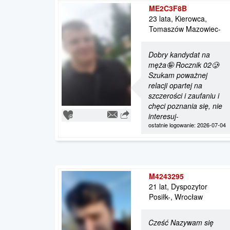
ME2C3F8B
23 lata, Kierowca,
Tomaszów Mazowiec-
Dobry kandydat na
męża🤪 Rocznik 02🥲
Szukam poważnej
relacji opartej na
szczerości i zaufaniu i
chęci poznania się, nie
interesuj-
ostatnie logowanie: 2026-07-04
M4243295
21 lat, Dyspozytor
Posiłk-, Wrocław
Cześć Nazywam się