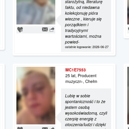
starożytną, literaturę
faktu, od niedawna
kolekcjonuję pióra
wieczne , kieruje się
porządkiem i
tradycyjnymi
wartościami, można
powied-
ostatnie logowanie: 2026-06-27
MC1E7553
25 lat, Producent
muzyczn-, Chełm
Lubię w sobie
spontaniczność i to że
jestem osobą
wysokoświadomą, czyli
czerpię energię z
otoczenia/ludzi i dzięki