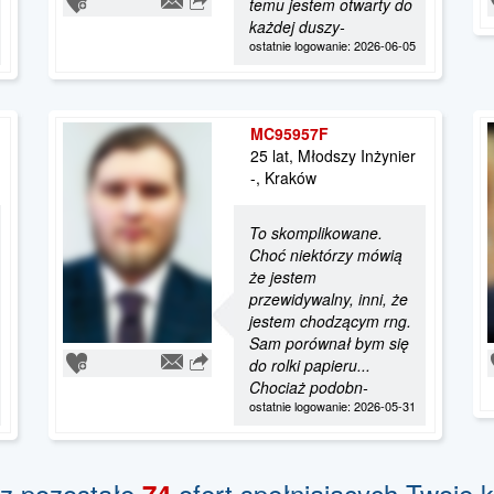
temu jestem otwarty do
każdej duszy-
ostatnie logowanie: 2026-06-05
MC95957F
25 lat, Młodszy Inżynier
-, Kraków
To skomplikowane.
Choć niektórzy mówią
że jestem
przewidywalny, inni, że
jestem chodzącym rng.
Sam porównał bym się
do rolki papieru...
Chociaż podobn-
ostatnie logowanie: 2026-05-31
z pozostałe
ofert spełniających Twoje k