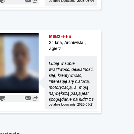
ostatnie logowanie: 2026-06-04
M6B2FFFB
24 lata, Archiwista ,
Zgierz
Lubię w sobie
wrażliwość, delikatność,
siłę, kreatywność,
interesuję się historią,
motoryzacją, a, moją
największą pasją jest
spoglądanie na ludzi z t-
ostatnie logowanie: 2026-05-21
ryteria