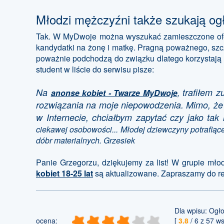
Młodzi mężczyźni także szukają og
Tak. W MyDwoje można wyszukać zamieszczone ofe
kandydatki na żonę i matkę. Pragną poważnego, szcz
poważnie podchodzą do związku dlatego korzystają 
student w liście do serwisu pisze:
Na
trafiłem 
anonse kobiet - Twarze MyDwoje
,
rozwiązania na moje niepowodzenia. Mimo, że 
w Internecie, chciałbym zapytać czy jako tak
ciekawej osobowości... Młodej dziewczyny potrafiącej
dóbr materialnych. Grzesiek
Panie Grzegorzu, dziękujemy za list! W grupie młody
kobiet 18-25 lat
są aktualizowane. Zapraszamy do rej
Dla wpisu:
Ogło
ocena:
[
3.8
/
6
z
57
ws