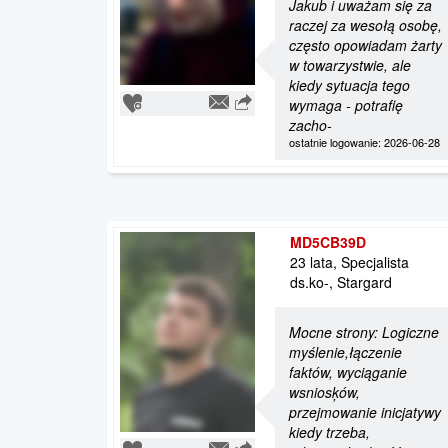
Jakub i uważam się za
raczej za wesołą osobę,
często opowiadam żarty
w towarzystwie, ale
kiedy sytuacja tego
wymaga - potrafię
zacho-
ostatnie logowanie: 2026-06-28
MD5CB39D
23 lata, Specjalista
ds.ko-, Stargard
Mocne strony: Logiczne
myślenie,łączenie
faktów, wyciąganie
wsniosķów,
przejmowanie inicjatywy
kiedy trzeba,