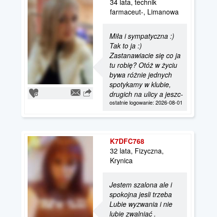
34 lata, technik
farmaceut-, Limanowa
Miła i sympatyczna :)
Tak to ja :)
Zastanawiacie się co ja
tu robię? Otóż w życiu
bywa różnie jednych
spotykamy w klubie,
drugich na ulicy a jeszc-
ostatnie logowanie: 2026-08-01
K7DFC768
32 lata, Fizyczna,
Krynica
Jestem szalona ale i
spokojna jesli trzeba
Lubie wyzwania i nie
lubie zwalniać .