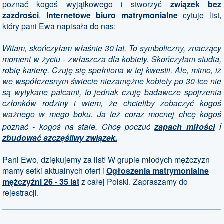
poznać kogoś wyjątkowego i stworzyć
związek bez
zazdrości
.
Internetowe biuro matrymonialne
cytuje list,
który pani Ewa napisała do nas:
Witam, skończyłam właśnie 30 lat. To symboliczny, znaczący
moment w życiu - zwłaszcza dla kobiety. Skończyłam studia,
robię karierę. Czuję się spełniona w tej kwestii. Ale, mimo, iż
we współczesnym świecie niezamężne kobiety po 30-tce nie
są wytykane palcami, to jednak czuję badawcze spojrzenia
członków rodziny i wiem, że chcieliby zobaczyć kogoś
ważnego w mego boku. Ja też coraz mocnej chcę kogoś
i
poznać - kogoś na stałe. Chcę poczuć
zapach miłości
zbudować szczęśliwy związek.
Pani Ewo, dziękujemy za list! W grupie młodych mężczyzn
mamy setki aktualnych ofert i
Ogłoszenia matrymonialne
mężczyźni 26 - 35 lat
z całej Polski. Zapraszamy do
rejestracji.