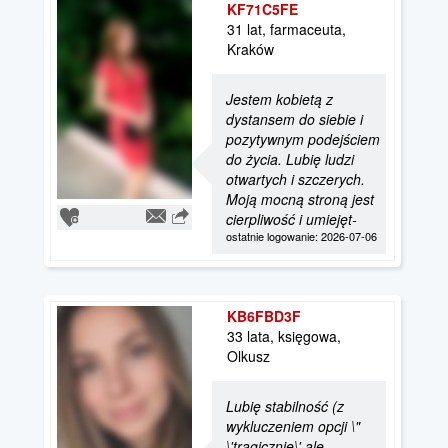
KF71C5FE
31 lat, farmaceuta,
Kraków
Jestem kobietą z
dystansem do siebie i
pozytywnym podejściem
do życia. Lubię ludzi
otwartych i szczerych.
Moją mocną stroną jest
cierpliwość i umiejęt-
ostatnie logowanie: 2026-07-06
KB6FBD3F
33 lata, księgowa,
Olkusz
Lubię stabilność (z
wykluczeniem opcji \"
\'tragicznie\' ale