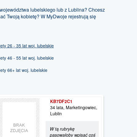
 województwa lubelskiego lub z Lublina? Chcesz
nać Twoją kobietę? W MyDwoje rejestrują się
y 26 - 35 lat woj. lubelskie
y 46 - 55 lat woj. lubelskie
ty 66+ lat woj. lubelskie
KB7DF2C1
34 lata, Marketingowiec,
Lublin
W tą rubrykę
pasowałoby wpisać coś