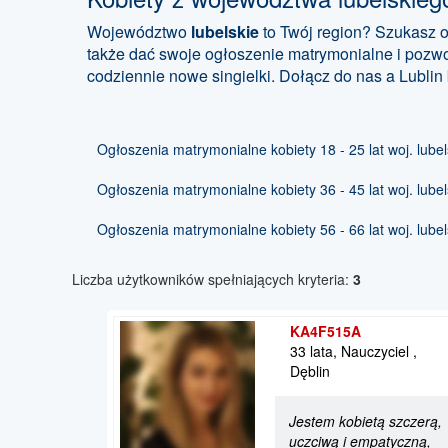
Województwo
lubelskie
to Twój region? Szukasz o
także dać swoje ogłoszenie matrymonialne i pozw
codziennie nowe singielki. Dołącz do nas a Lublin 
Ogłoszenia matrymonialne kobiety 18 - 25 lat woj. lubel
Ogłoszenia matrymonialne kobiety 36 - 45 lat woj. lubel
Ogłoszenia matrymonialne kobiety 56 - 66 lat woj. lubel
Liczba użytkowników spełniających kryteria:
3
KA4F515A
33 lata, Nauczyciel ,
Dęblin
Jestem kobietą szczerą,
uczciwą i empatyczną,