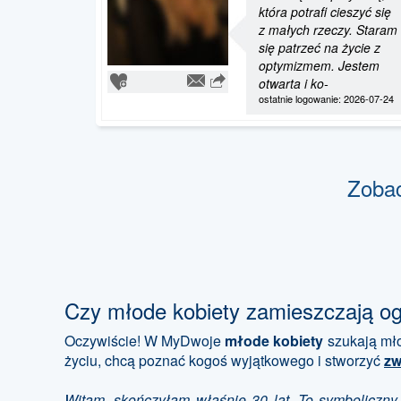
która potrafi cieszyć się
z małych rzeczy. Staram
się patrzeć na życie z
optymizmem. Jestem
otwarta i ko-
ostatnie logowanie: 2026-07-24
Zoba
Czy młode kobiety zamieszczają o
Oczywiście! W MyDwoje
młode kobiety
szukają mło
życiu, chcą poznać kogoś wyjątkowego i stworzyć
zw
Witam, skończyłam właśnie 30 lat. To symboliczny,