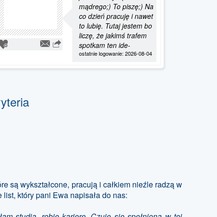
mądrego;) To piszę;) Na
co dzień pracuję i nawet
to lubię. Tutaj jestem bo
liczę, że jakimś trafem
spotkam ten ide-
ostatnie logowanie: 2026-08-04
yteria
e są wykształcone, pracują i całkiem nieźle radzą w
 list, który pani Ewa napisała do nas:
m studia, robię karierę. Czuję się spełniona w tej