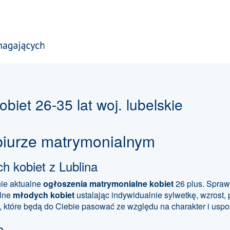
iet 26-35 lat woj. lubelskie
 biurze matrymonialnym
 kobiet z Lublina
ie aktualne
ogłoszenia matrymonialne kobiet
26 plus. Spraw
alne
młodych kobiet
ustalając indywidualnie sylwetkę, wzrost,
n, które będą do Ciebie pasować ze względu na charakter i us
o