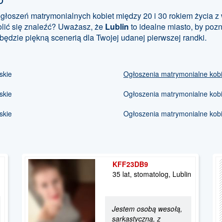
głoszeń matrymonialnych kobiet między 20 i 30 rokiem życia z
olić się znaleźć? Uważasz, że
Lublin
to idealne miasto, by poz
będzie piękną scenerią dla Twojej udanej pierwszej randki.
skie
Ogłoszenia matrymonialne kobiet
skie
Ogłoszenia matrymonialne kobiet
skie
Ogłoszenia matrymonialne kobie
KFF23DB9
35 lat, stomatolog, Lublin
Jestem osobą wesołą,
sarkastyczną, z