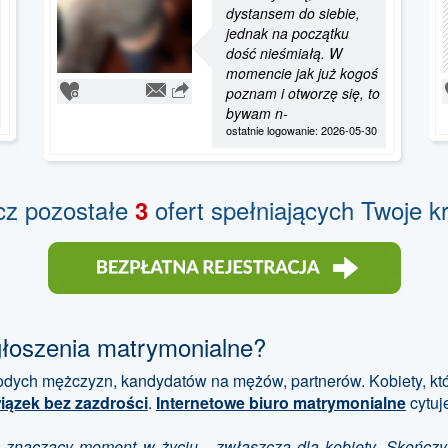
dystansem do siebie,
jednak na początku
dość nieśmiałą. W
momencie jak już kogoś
poznam i otworzę się, to
bywam n-
ostatnie logowanie: 2026-05-30
cz pozostałe
ofert spełniających Twoje kr
3
głoszenia matrymonialne?
dych mężczyzn, kandydatów na mężów, partnerów. Kobiety, któr
iązek bez zazdrości
.
Internetowe biuro matrymonialne
cytuje
 znaczący moment w życiu - zwłaszcza dla kobiety. Skończyła