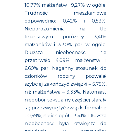
10,77% małżeństw i 9,27% w ogóle.
Trudności mieszkaniowe
odpowiednio: 0,42% i 0,53%.
Nieporozumienia na tle
finansowym poróżniły 3,41%
małżonków i 3.30% par w ogóle.
Dłuższa nieobecności nie
przetrwało 4,09% małżeństw i
6.60% par. Naganny stosunek do
członków rodziny pozwalał
szybciej zakończyć związki – 5.75%,
niż małżeństwa – 3,33%. Natomiast
niedobór seksualny częściej starały
się przezwyciężyć związki formalne
- 0,59%, niż ich ogół – 3.41%. Dłuższa
nieobecność była łatwiejsza do