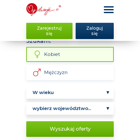
Zarejestruj
Zaloguj
się
się
Szukam:
Kobiet
Mężczyzn
Wyszukaj oferty