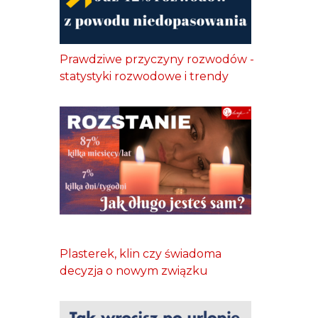
Prawdziwe przyczyny rozwodów -
statystyki rozwodowe i trendy
Plasterek, klin czy świadoma
decyzja o nowym związku