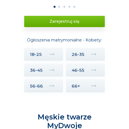
1
2
3
4
5
Zarejestruj się
Ogłoszenia matrymonialne - Kobiety:
18-25
26-35
36-45
46-55
56-66
66+
Męskie twarze
MyDwoje