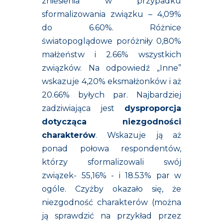
zniesienia w przypadku
sformalizowania związku – 4,09%
do 6.60%. Różnice
światopoglądowe poróżniły 0,80%
małżeństw i 2.66% wszystkich
związków. Na odpowiedź „Inne”
wskazuje 4,20% eksmałżonków i aż
20.66% byłych par. Najbardziej
zadziwiająca jest
dysproporcja
dotycząca niezgodności
charakterów
. Wskazuje ją aż
ponad połowa respondentów,
którzy sformalizowali swój
związek- 55,16% - i 18.53% par w
ogóle. Czyżby okazało się, że
niezgodność charakterów (można
ją sprawdzić na przykład przez