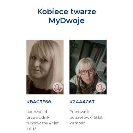
Kobiece twarze
MyDwoje
F16
KBAC3F68
K24A4C67
KAC4DF
 języka
nauczyciel
Pracownik
Technolog
iego 38 lat
przewodnik
budzetówki 61 lat ,
żywienia 45
ć
turystyczny 47 lat ,
Zamość
Toruń
Łódź