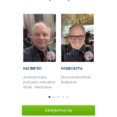
8F
M21BF151
M3BC6174
M6AFA15
51 lat ,
emerytowany
Ekonomista 65 lat ,
Operator 
policjant, instruktor
Białystok
48 lat , Lub
55 lat , Warszawa
1
2
3
4
5
Zarejestruj się