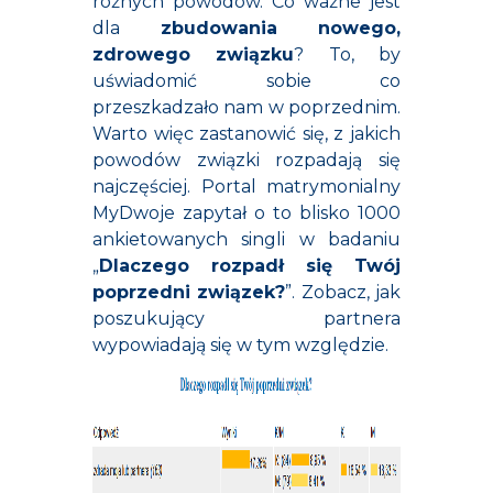
różnych powodów. Co ważne jest
dla
zbudowania nowego,
zdrowego związku
? To, by
uświadomić sobie co
przeszkadzało nam w poprzednim.
Warto więc zastanowić się, z jakich
powodów związki rozpadają się
najczęściej.
Portal matrymonialny
MyDwoje
zapytał o to blisko 1000
ankietowanych singli w badaniu
„
Dlaczego rozpadł się Twój
poprzedni związek?
”. Zobacz, jak
poszukujący partnera
wypowiadają się w tym względzie.