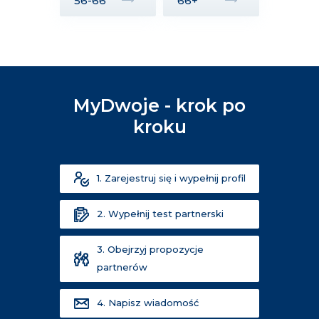
56-66
66+
MyDwoje - krok po
kroku
1. Zarejestruj się i wypełnij profil
2. Wypełnij test partnerski
3. Obejrzyj propozycje
partnerów
4. Napisz wiadomość