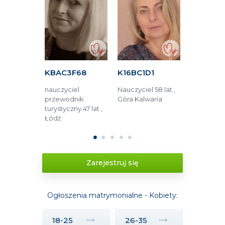
861
KBAC3F68
K16BC1D1
KAF1B5E
r maszyn
nauczyciel
Nauczyciel 58 lat ,
Opieka m
 Elbląg
przewodnik
Góra Kalwaria
52 lata , 
turystyczny 47 lat ,
Łódź
1
2
3
4
5
Zarejestruj się
Ogłoszenia matrymonialne - Kobiety:
18-25
26-35