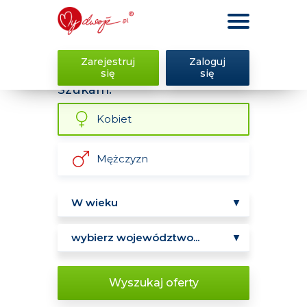
Zarejestruj
Zaloguj
się
się
Szukam:
Kobiet
Mężczyzn
Wyszukaj oferty