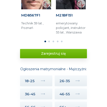
C16
MD8567F1
M21BF151
M6AFA15
5 lat ,
Technik 59 lat ,
emerytowany
Operator 
Poznań
policjant, instruktor
48 lat , Lub
lski
55 lat , Warszawa
1
2
3
4
5
Zarejestruj się
Ogłoszenia matrymonialne - Mężczyźni:
18-25
26-35
36-45
46-55