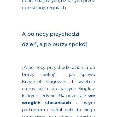
oparte na jasnych, uznanych przez
obie strony, regułach.
A po nocy przychodzi
dzień, a po burzy spokój
„A po nocy przychodzi dzień, a po
burzy spokój” - jak śpiewa
Krzysztof Cugowski. I świetnie
odnosi się to do naszych Singli, z
których jedynie 3% pozostaje
we
wrogich stosunkach
z byłym
partnerem i nadal pała do niego
nienawiścią czy chęcią zemsty i