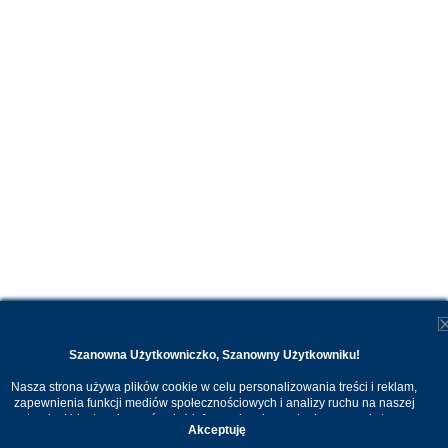
Szanowna Użytkowniczko, Szanowny Użytkowniku!
Nasza strona używa plików cookie w celu personalizowania treści i reklam,
zapewnienia funkcji mediów społecznościowych i analizy ruchu na naszej
stronie. Udostępniamy również informacje o korzystaniu z naszej strony
Akceptuję
internetowej naszym zaufanym partnerom. Dzięki cookies możemy