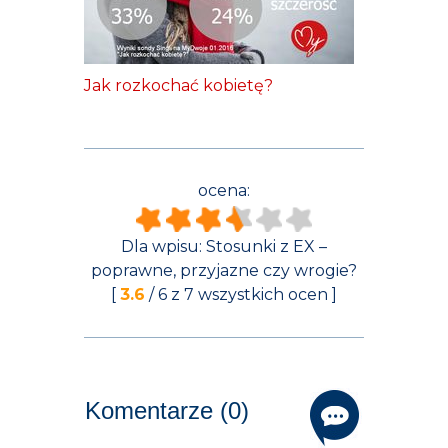
Jak rozkochać kobietę?
ocena:
Dla wpisu:
Stosunki z EX –
poprawne, przyjazne czy wrogie?
[
3.6
/
6
z
7
wszystkich ocen ]
Komentarze (0)