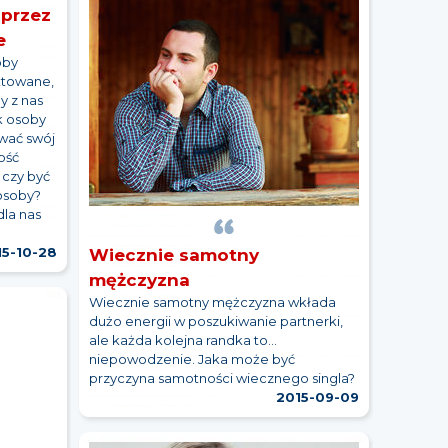
 przez
e
oby
ktowane,
y z nas
k osoby
wać swój
ość
 czy być
osoby?
dla nas
15-10-28
Wiecznie samotny
mężczyzna
Wiecznie samotny mężczyzna wkłada
dużo energii w poszukiwanie partnerki,
ale każda kolejna randka to...
niepowodzenie. Jaka może być
przyczyna samotności wiecznego singla?
2015-09-09