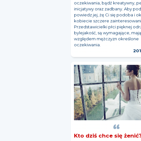
oczekiwania, bądź kreatywny, p
inicjatywy oraz zadbany. Aby po
powiedz jej, żę Ci się podoba i o
kobiecie szczere zainteresowani
Przedstawicielki płci pięknej od
bylejakość, są wymagające, maj
względem mężczyzn określone
oczekiwania.
201
Kto dziś chce się żenić