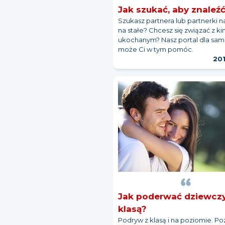
Jak szukać, aby znaleź
Szukasz partnera lub partnerki na
na stałe? Chcesz się związać z k
ukochanym? Nasz portal dla sa
może Ci w tym pomóc.
20
Jak poderwać dziewcz
klasą?
Podryw z klasą i na poziomie. Poz