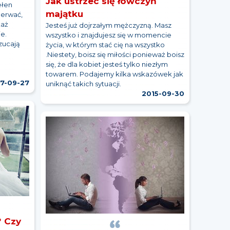
Jak ustrzec się łowczyń
ełen
majątku
derwać,
każ
Jesteś już dojrzałym mężczyzną. Masz
e.
wszystko i znajdujesz się w momencie
rzucają
życia, w którym stać cię na wszystko
ą
.Niestety, boisz się miłości ponieważ boisz
się, że dla kobiet jesteś tylko niezłym
towarem. Podajemy kilka wskazówek jak
7-09-27
uniknąć takich sytuacji.
2015-09-30
? Czy