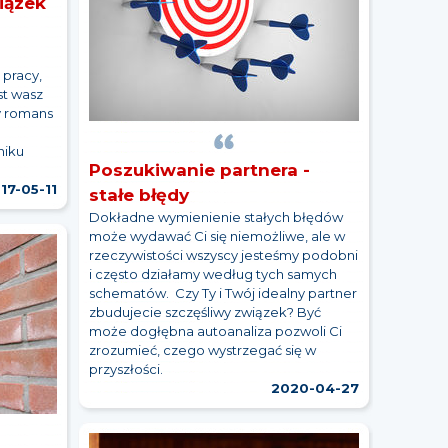
iązek
a
 pracy,
st wasz
y romans
niku
Poszukiwanie partnera -
.
17-05-11
stałe błędy
Dokładne wymienienie stałych błędów
może wydawać Ci się niemożliwe, ale w
rzeczywistości wszyscy jesteśmy podobni
i często działamy według tych samych
schematów. Czy Ty i Twój idealny partner
zbudujecie szczęśliwy związek? Być
może dogłębna autoanaliza pozwoli Ci
zrozumieć, czego wystrzegać się w
przyszłości.
2020-04-27