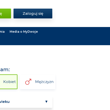
ię
Zaloguj się
nia
Media o MyDwoje
kam:
Kobiet
Mężczyzn