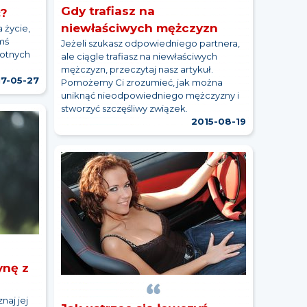
Gdy trafiasz na
ć?
niewłaściwych mężczyzn
 życie,
imś
Jeżeli szukasz odpowiedniego partnera,
motnych
ale ciągle trafiasz na niewłaściwych
mężczyzn, przeczytaj nasz artykuł.
17-05-27
Pomożemy Ci zrozumieć, jak można
uniknąć nieodpowiedniego mężczyzny i
stworzyć szczęśliwy związek.
2015-08-19
ynę z
naj jej