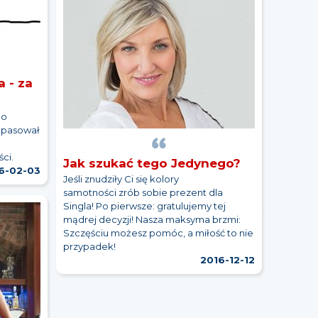
 - za
go
e pasował
ści.
Jak szukać tego Jedynego?
6-02-03
Jeśli znudziły Ci się kolory
samotności zrób sobie prezent dla
Singla! Po pierwsze: gratulujemy tej
mądrej decyzji! Nasza maksyma brzmi:
Szczęściu możesz pomóc, a miłość to nie
przypadek!
2016-12-12