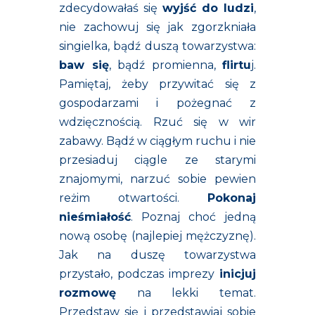
zdecydowałaś się
wyjść do ludzi
,
nie zachowuj się jak zgorzkniała
singielka, bądź duszą towarzystwa:
baw się
, bądź promienna,
flirtu
j.
Pamiętaj, żeby przywitać się z
gospodarzami i pożegnać z
wdzięcznością. Rzuć się w wir
zabawy. Bądź w ciągłym ruchu i nie
przesiaduj ciągle ze starymi
znajomymi, narzuć sobie pewien
reżim otwartości.
Pokonaj
nieśmiałość
. Poznaj choć jedną
nową osobę (najlepiej mężczyznę).
Jak na duszę towarzystwa
przystało, podczas imprezy
inicjuj
rozmowę
na lekki temat.
Przedstaw się i przedstawiaj sobie