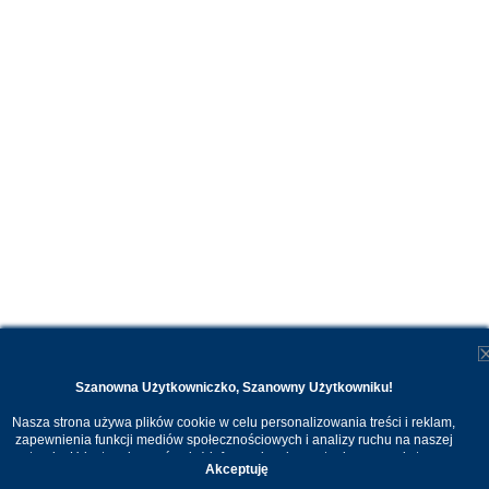
Szanowna Użytkowniczko, Szanowny Użytkowniku!
Nasza strona używa plików cookie w celu personalizowania treści i reklam,
zapewnienia funkcji mediów społecznościowych i analizy ruchu na naszej
stronie. Udostępniamy również informacje o korzystaniu z naszej strony
Akceptuję
internetowej naszym zaufanym partnerom. Dzięki cookies możemy