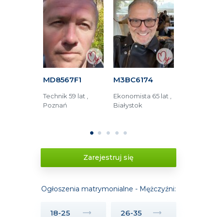
623
MD8567F1
M3BC6174
M52ED81
53 lata ,
Technik 59 lat ,
Ekonomista 65 lat ,
Technik 66 
wa
Poznań
Białystok
Jüchen (Ni
Tychy (Pol
1
2
3
4
5
Zarejestruj się
Ogłoszenia matrymonialne - Mężczyźni:
18-25
26-35