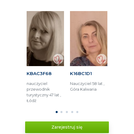
C6B
KBAC3F68
K16BC1D1
K24A4C
 47 lat ,
nauczyciel
Nauczyciel 58 lat ,
Pracownik
przewodnik
Góra Kalwaria
budzetówki 
turystyczny 47 lat ,
Zamość
Łódź
1
2
3
4
5
Zarejestruj się