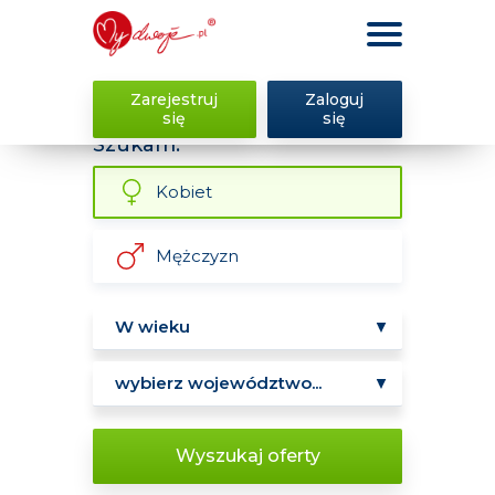
Zarejestruj
Zaloguj
się
się
Szukam:
Kobiet
Mężczyzn
Wyszukaj oferty