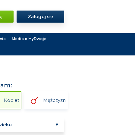
ię
Zaloguj się
nia
Media o MyDwoje
kam:
Kobiet
Mężczyzn