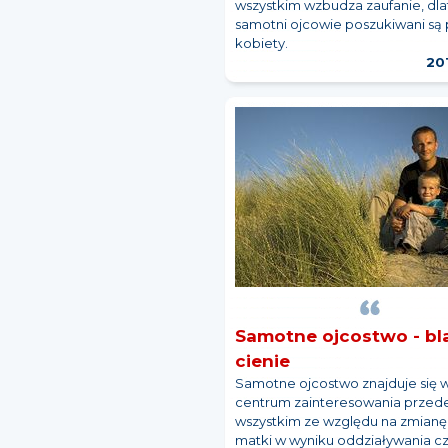
wszystkim wzbudza zaufanie, dl
samotni ojcowie poszukiwani są 
kobiety.
20
Samotne ojcostwo - bla
cienie
Samotne ojcostwo znajduje się 
centrum zainteresowania przed
wszystkim ze względu na zmianę 
matki w wyniku oddziaływania c