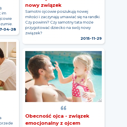
nowy związek
ą
Samotni ojcowie poszukują nowej
t im
miłości i zaczynają umawiać się na randki.
ojcowie
Czy powinni? Czy samotny tata może
ozumie.
przygotować dziecko na swój nowy
7-04-28
związek?
2015-11-29
Obecność ojca - związek
a
emocjonalny z ojcem
 przede