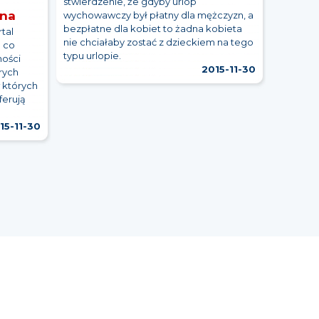
stwierdzenie, że gdyby urlop
ina
wychowawczy był płatny dla mężczyzn, a
bezpłatne dla kobiet to żadna kobieta
tal
nie chciałaby zostać z dzieckiem na tego
a co
typu urlopie.
ności
2015-11-30
rych
w których
ferują
15-11-30