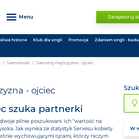
Menu
Zarejestruj s
liwe historie
Klub dla singli
Promocje
Zdaniem singli - bada
k
Samotność
Samotny mężczyzna - ojciec
Szu
zna - ojciec
c szuka partnerki
woje pilnie poszukiwani. Ich "wartość na
wysoka. Jak wynika ze statystyk Serwisu kobiety
amotnie wychowującymi ojcami, którzy niczym