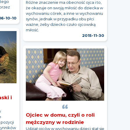
atego
Różne znaczenie ma obecność ojca i to,
przez
że okazuje on swoją miłość do dziecka w
wychowaniu córek, a inne w wychowaniu
16-10-10
synów, jednak w przypadku obu płci
ważne, żeby dziecko czuło ojcowską
miłość.
2015-11-30
ski i
w
Ojciec w domu, czyli o roli
e
mężczyzny w rodzinie
pozycji
zynników
Udział ojców w wychowaniu dzieci stał się