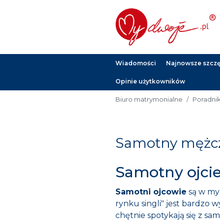
Wiadomości
Najnowsze szczęś
Opinie użytkowników
Biuro matrymonialne
Poradni
Samotny mężczy
Samotny ojcie
Samotni ojcowie
są w myd
rynku singli" jest bardzo 
chętnie spotykają się z s