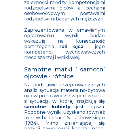
zależności między kompetencjami
rodzicielskimi ojców a cechami
osobowościowymi i postawami
rodzicielskimi badanych mężczyzn.
Zaprezentowane w omawianym
opracowaniu wyniki badań
wskazują na konieczność
postrzegania
roli ojca
i jego
kompetencji wychowawczych
nieco szerzej i wnikliwiej.
Samotne matki i samotni
ojcowie - różnice
Na podstawie przeprowadzonych
analiz sytuacja materialno-bytowa
ojców po rozwodzie w porównaniu
z sytuacją, w której znajdują się
samotne kobiety
jest lepsza.
Podobne wyniki uzyskano również
m.in. w badaniach S. Lachowskiego
(1984). Mimo zmieniającej się
pozycji zawodowej kobiety, nadal