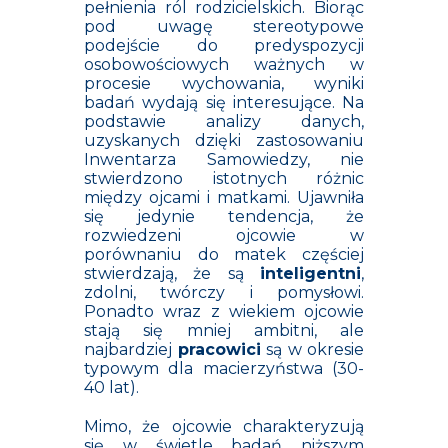
pełnienia ról rodzicielskich. Biorąc
pod uwagę stereotypowe
podejście do predyspozycji
osobowościowych ważnych w
procesie wychowania, wyniki
badań wydają się interesujące. Na
podstawie analizy danych,
uzyskanych dzięki zastosowaniu
Inwentarza Samowiedzy, nie
stwierdzono istotnych różnic
między ojcami i matkami. Ujawniła
się jedynie tendencja, że
rozwiedzeni ojcowie w
porównaniu do matek częściej
stwierdzają, że są
inteligentni
,
zdolni, twórczy i pomysłowi.
Ponadto wraz z wiekiem ojcowie
stają się mniej ambitni, ale
najbardziej
pracowici
są w okresie
typowym dla macierzyństwa (30-
40 lat).
Mimo, że ojcowie charakteryzują
się w świetle badań niższym