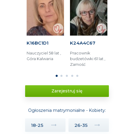
34A
K16BC1D1
K24A4C67
KAF1B5E
dzinna 55
Nauczyciel 58 lat ,
Pracownik
Opieka m
ęstochowa
Góra Kalwaria
budzetówki 61 lat ,
52 lata , 
Zamość
1
2
3
4
5
Zarejestruj się
Ogłoszenia matrymonialne - Kobiety:
18-25
26-35