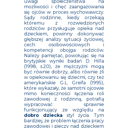
uwagi społeczeństwa na
możliwości i chęć zaangażowania
się ojców w proces wychowawczy.
Sądy rodzinne, kiedy orzekają
któremu z rozwiedzionych
rodziców przysługuje opieka nad
dzieckiem, powinny dokonywać
głębszej analizy sytuacji życiowej,
cech osobowościowych i
kompetencji obojga rodziców.
Należy pamiętać, powołując się na
brytyjskie wyniki badań D. Hilla
(1998, s.20), że mężczyźni mogą
być równie dobrzy, albo równie źli
w opiekowaniu się dziećmi, czy też
amerykańskie G.L. Greifa (1995),
które wykazały, że samotni ojcowie
mimo konieczności łączenia roli
zawodowej z rodzinną, potrafią
wypracować sprawnie
funkcjonujący ze względu na
dobro dziecka
styl życia. Tym
bardziej, że problem łączenia pracy
zawodowej i pieczy nad dzieckiem