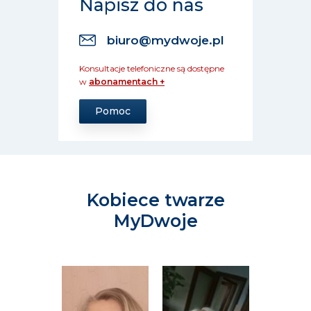
Napisz do nas
biuro@mydwoje.pl
Konsultacje telefoniczne są dostępne
w
abonamentach +
Pomoc
Kobiece twarze
MyDwoje