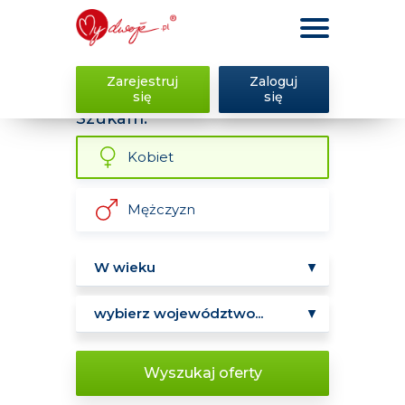
Zarejestruj
Zaloguj
się
się
Szukam:
Kobiet
Mężczyzn
Wyszukaj oferty