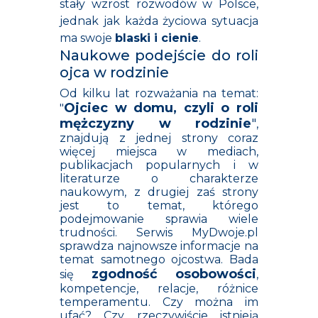
stały wzrost rozwodów w Polsce,
jednak jak każda życiowa sytuacja
ma swoje
blaski i cienie
.
Naukowe podejście do roli
ojca w rodzinie
Od kilku lat rozważania na temat:
Ojciec w domu, czyli o roli
"
mężczyzny w rodzinie
"
,
znajdują z jednej strony coraz
więcej miejsca w mediach,
publikacjach popularnych i w
literaturze o charakterze
naukowym, z drugiej zaś strony
jest to temat, którego
podejmowanie sprawia wiele
trudności. Serwis MyDwoje.pl
sprawdza najnowsze informacje na
temat samotnego ojcostwa. Bada
zgodność osobowości
się
,
kompetencje, relacje, różnice
temperamentu. Czy można im
ufać? Czy rzeczywiście istnieją