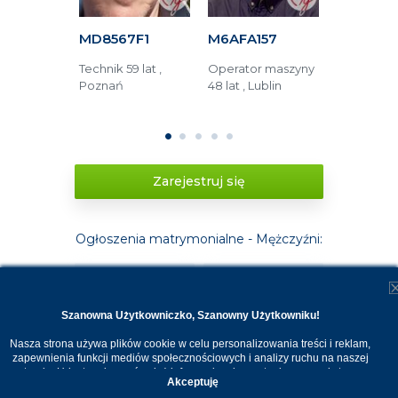
63F
MD8567F1
M6AFA157
M52ED81
tronik 76
Technik 59 lat ,
Operator maszyny
Technik 66 
rszawa
Poznań
48 lat , Lublin
Jüchen (Ni
Tychy (Pol
1
2
3
4
5
Zarejestruj się
Ogłoszenia matrymonialne - Mężczyźni:
18-25
26-35
Szanowna Użytkowniczko, Szanowny Użytkowniku!
36-45
46-55
Nasza strona używa plików cookie w celu personalizowania treści i reklam,
zapewnienia funkcji mediów społecznościowych i analizy ruchu na naszej
stronie. Udostępniamy również informacje o korzystaniu z naszej strony
56-66
66+
Akceptuję
internetowej naszym zaufanym partnerom. Dzięki cookies możemy