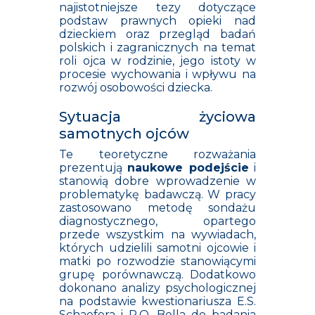
najistotniejsze tezy dotyczące
podstaw prawnych opieki nad
dzieckiem oraz przegląd badań
polskich i zagranicznych na temat
roli ojca w rodzinie, jego istoty w
procesie wychowania i wpływu na
rozwój osobowości dziecka.
Sytuacja życiowa
samotnych ojców
Te teoretyczne rozważania
prezentują
naukowe podejście
i
stanowią dobre wprowadzenie w
problematykę badawczą. W pracy
zastosowano metodę sondażu
diagnostycznego, opartego
przede wszystkim na wywiadach,
których udzielili samotni ojcowie i
matki po rozwodzie stanowiącymi
grupę porównawczą. Dodatkowo
dokonano analizy psychologicznej
na podstawie kwestionariusza E.S.
Schaefera i R.Q. Bella do badania