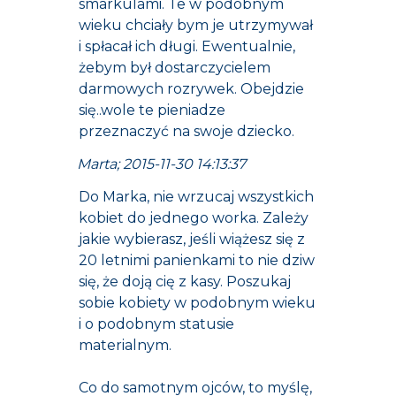
smarkulami. Te w podobnym
wieku chciały bym je utrzymywał
i spłacał ich długi. Ewentualnie,
żebym był dostarczycielem
darmowych rozrywek. Obejdzie
się..wole te pieniadze
przeznaczyć na swoje dziecko.
Marta; 2015-11-30 14:13:37
Do Marka, nie wrzucaj wszystkich
kobiet do jednego worka. Zależy
jakie wybierasz, jeśli wiążesz się z
20 letnimi panienkami to nie dziw
się, że doją cię z kasy. Poszukaj
sobie kobiety w podobnym wieku
i o podobnym statusie
materialnym.
Co do samotnym ojców, to myślę,