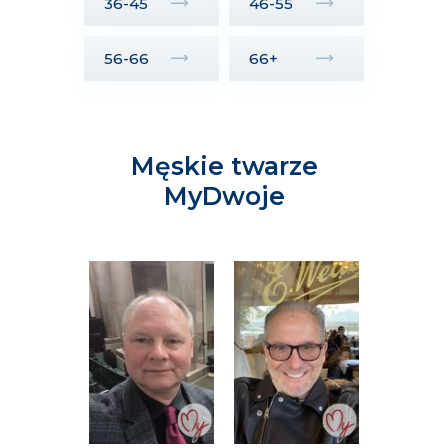
36-45
46-55
56-66
66+
Męskie twarze
MyDwoje