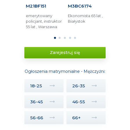
C16
M21BF151
M3BC6174
M52ED81
5 lat ,
emerytowany
Ekonomista 65 lat ,
Technik 66 
policjant, instruktor
Białystok
Jüchen (Ni
lski
55 lat , Warszawa
Tychy (Pol
1
2
3
4
5
Zarejestruj się
Ogłoszenia matrymonialne - Mężczyźni:
18-25
26-35
36-45
46-55
56-66
66+