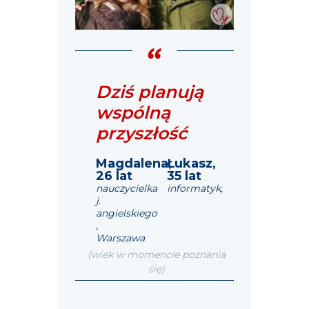
Dziś planują
wspólną
przyszłość
Magdalena,
Łukasz,
26 lat
35 lat
nauczycielka
informatyk,
j.
angielskiego
,
Warszawa
(wiek w momencie poznania
się)