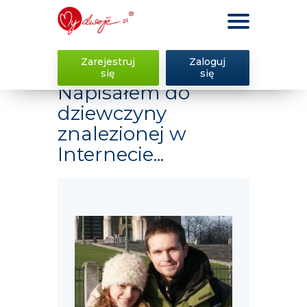
Zarejestruj
Zaloguj
się
się
Napisałem do
dziewczyny
znalezionej w
Internecie...