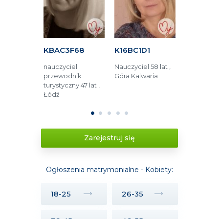
34A
KBAC3F68
K16BC1D1
KAF1B5E
dzinna 55
nauczyciel
Nauczyciel 58 lat ,
Opieka m
ęstochowa
przewodnik
Góra Kalwaria
52 lata , 
turystyczny 47 lat ,
Łódź
1
2
3
4
5
Zarejestruj się
Ogłoszenia matrymonialne - Kobiety:
18-25
26-35