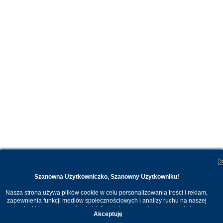
Szanowna Użytkowniczko, Szanowny Użytkowniku!
Nasza strona używa plików cookie w celu personalizowania treści i reklam,
zapewnienia funkcji mediów społecznościowych i analizy ruchu na naszej
stronie. Udostępniamy również informacje o korzystaniu z naszej strony
Akceptuję
internetowej naszym zaufanym partnerom. Dzięki cookies możemy