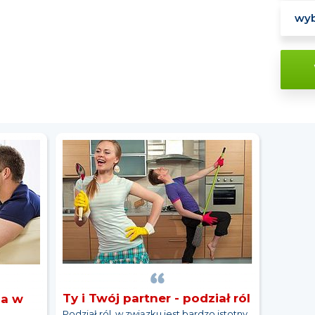
Ty i Twój partner - podział ról
ia w
Podział ról w związku jest bardzo istotny,