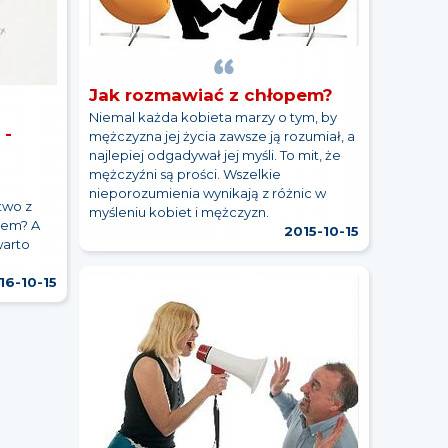
Jak rozmawiać z chłopem?
Niemal każda kobieta marzy o tym, by
 -
mężczyzna jej życia zawsze ją rozumiał, a
najlepiej odgadywał jej myśli. To mit, że
mężczyźni są prości. Wszelkie
nieporozumienia wynikają z różnic w
two z
myśleniu kobiet i mężczyzn.
iem? A
2015-10-15
warto
16-10-15