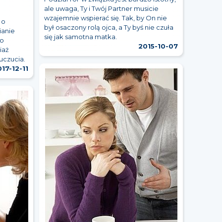
ale uwaga, Ty i Twój Partner musicie
wzajemnie wspierać się. Tak, by On nie
 o
był osaczony rolą ojca, a Ty byś nie czuła
ianie
się jak samotna matka.
go
2015-10-07
iaż
uczucia.
17-12-11