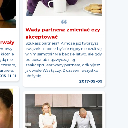
Wady partnera: zmieniać czy
akceptować
trwały
Szukasz partnera? A może już tworzysz
ozmowy.
związek i chcesz byście nigdy nie czuli się
 kłótnie
w nim samotni? Nie będzie łatwo, ale gdy
ędą nie
polubisz lub najzwyczajniej
i czasem,
zaakceptujesz wady partnera, odkryjesz
artnera.
jak wiele Was łączy. Z czasem wszystko
015-11-11
ułoży się.
2017-05-09