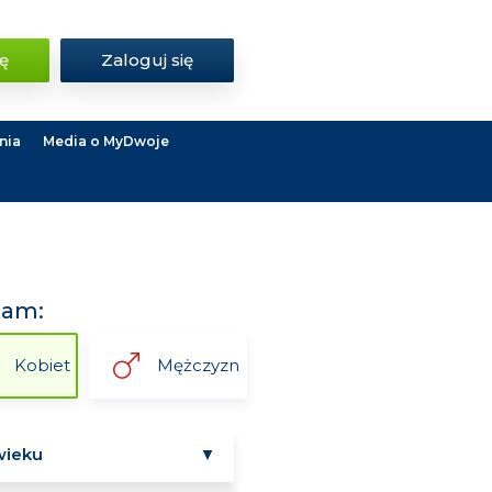
ię
Zaloguj się
nia
Media o MyDwoje
kam:
Kobiet
Mężczyzn