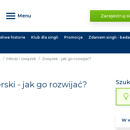
Menu
Zarejestruj s
liwe historie
Klub dla singli
Promocje
Zdaniem singli - bada
k
Miłość i związek
Związek - jak go rozwijać?
Szu
ski - jak go rozwijać?