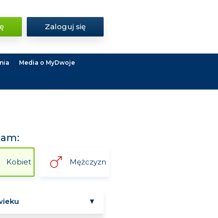
ię
Zaloguj się
nia
Media o MyDwoje
kam:
Kobiet
Mężczyzn