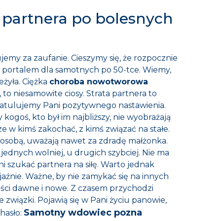
 partnera po bolesnych
jemy za zaufanie. Cieszymy się, że rozpocznie
- portalem dla samotnych po 50-tce. Wiemy,
eżyła. Ciężka
choroba nowotworowa
 to niesamowite ciosy. Strata partnera to
ratulujemy Pani pozytywnego nastawienia.
y kogoś, kto był im najbliższy, nie wyobrażają
ze w kimś zakochać, z kimś związać na stałe.
 osobą, uważają nawet za zdradę małżonka.
 jednych wolniej, u drugich szybciej. Nie ma
ni szukać partnera na siłę. Warto jednak
aźnie. Ważne, by nie zamykać się na innych
ści dawne i nowe. Z czasem przychodzi
związki. Pojawią się w Pani życiu panowie,
Samotny wdowiec pozna
hasło: