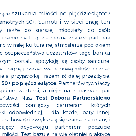
szukania miłości po pięćdziesiątce
zące
?
Samotni w sieci
ten
 samotnych 50+.
znają
ny także do starszej młodzieży, do osób
e i samotnych, gdzie można znaleźć partnera
rio w miłej kulturalnej atmosferze pod okiem
banku
a o bezpieczeństwo uczestników tego
aszym
portalu spotykają się osoby samotne,
órzy pragną przeżyć swoje nową miłość, poznać
ela, przyjaciółkę i razem iść dalej przez życie.
 50+ po pięćdziesiątce
. Partnerów tych łączy
pólne wartości, a niejedna z naszych par
żeństwo. Nasz
Test Doboru Partnerskiego
obowości pomiędzy
partnerami, których
ki odpowiedniej, i dla każdej pary innej,
h osobowości zwiększają się szanse na udany i
 dający obydwojgu partnerom poczucie
 miłości. Test bazuje na wieloletniej praktyce