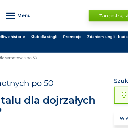
Menu
Zarejestruj s
liwe historie
Klub dla singli
Promocje
Zdaniem singli - bada
dla samotnych po 50
Szu
motnych po 50
talu dla dojrzałych
?