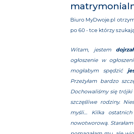
matrymonialny
Biuro MyDwoje.pl otrzym
po 60 - tce którzy szukaj
Witam, jestem
dojrz
ogłoszenie w
ogłoszen
mogłabym spędzić
je
Przeżyłam bardzo szc
Dochowaliśmy się trójki 
szczęśliwe rodziny. Nie
myśli... Kilka ostatni
nowotworową. Starałam s
pomagałam mu, ale widzia