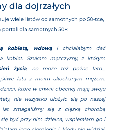
 dla dojrzałych
uje wiele listów od samotnych po 50-tce,
ą portali dla samotnych 50+:
ałą kobietą, wdową
i chciałabym dać
ia kobiet
. Szukam mężczyzny, z którym
sień życia
, no może też późne lato...
zęśliwe lata z moim ukochanym mężem.
dzieci, które w chwili obecnej mają swoje
stety, nie wszystko ułożyło się po naszej
ch lat zmagaliśmy się z ciężką chorobą
ię być przy nim dzielna, wspierałam go i
łam jego cierpienie i, kiedy nie widział,