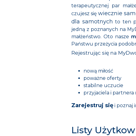
terapeutycznej par małż
wiecznie sa
czujesz się
dla samotnych
to ten p
jedną z poznanych na MyD
małżeństwo. Oto nasze
m
Państwu przeżycia podobnej
Rejestrując się na MyDwo
nową miłość
poważne oferty
stabilne uczucie
przyjaciela i partnera 
Zarejestruj się
i poznaj
i
Listy Użytkow