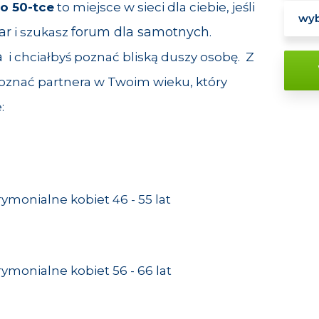
o 50-tce
to miejsce w sieci dla ciebie, jeśli
ar
forum dla samotnych
i szukasz
.
a
i chciałbyś poznać bliską duszy osobę. Z
znać partnera w Twoim wieku, który
:
rymonialne kobiet 46 - 55 lat
rymonialne kobiet 56 - 66 lat