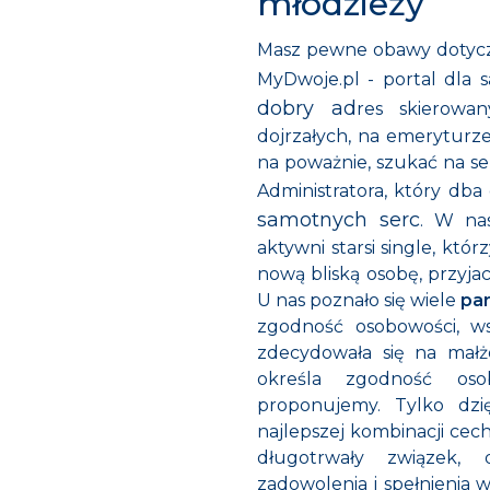
młodzieży
Masz pewne obawy dotyc
MyDwoje.pl - portal dla
dobry ad
res skierowa
dojrzałych, na emeryturz
na poważnie, szukać na se
Administratora, który db
samotnych serc
. W n
aktywni starsi single, kt
nową bliską osobę, przyjaci
U nas poznało się wiele
par
zgodność osobowości, ws
zdecydowała się na mał
określa zgodność os
proponujemy. Tylko dzię
najlepszej kombinacji cec
długotrwały związek,
zadowolenia i spełnienia w