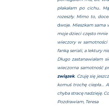
płakałam po cichu.. Mą
rozeszły. Mimo to, doc
dwoje.
Mieszkam sama w
moje dzieci często mnie
wieczory w samotności 
fanką seriali, a lektury 
Długo zastanawiałam się
wieczorna samotność p
związek
. Czuję się jesz
komuś trochę ciepła... A
chyba stracę nadzieję. C
Pozdrawiam, Teresa