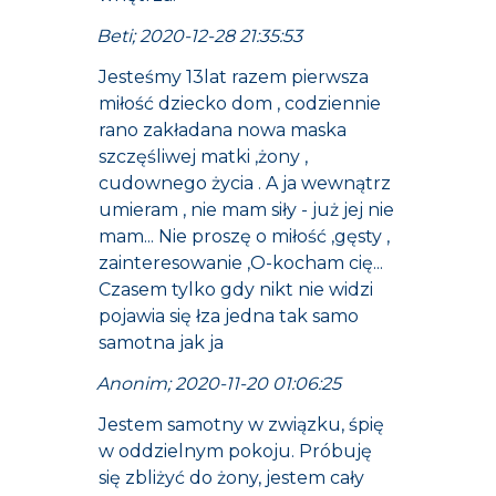
Beti; 2020-12-28 21:35:53
Jesteśmy 13lat razem pierwsza
miłość dziecko dom , codziennie
rano zakładana nowa maska
szczęśliwej matki ,żony ,
cudownego życia . A ja wewnątrz
umieram , nie mam siły - już jej nie
mam... Nie proszę o miłość ,gęsty ,
zainteresowanie ,O-kocham cię...
Czasem tylko gdy nikt nie widzi
pojawia się łza jedna tak samo
samotna jak ja
Anonim; 2020-11-20 01:06:25
Jestem samotny w związku, śpię
w oddzielnym pokoju. Próbuję
się zbliżyć do żony, jestem cały