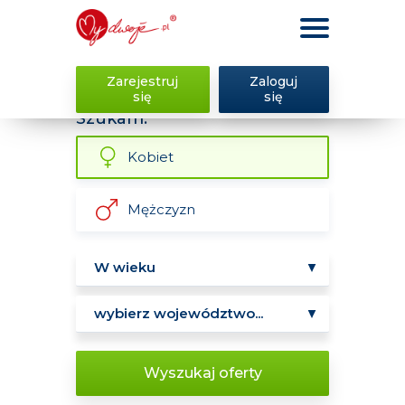
Zarejestruj
Zaloguj
się
się
Szukam:
Kobiet
Mężczyzn
Wyszukaj oferty