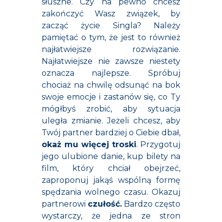
słuszne. Czy na pewno chcesz
zakończyć Wasz związek, by
zacząć życie Singla? Należy
pamiętać o tym, że jest to również
najłatwiejsze rozwiązanie.
Najłatwiejsze nie zawsze niestety
oznacza najlepsze. Spróbuj
chociaż na chwilę odsunąć na bok
swoje emocje i zastanów się, co Ty
mógłbyś zrobić, aby sytuacja
uległa zmianie. Jeżeli chcesz, aby
Twój partner bardziej o Ciebie dbał,
okaż mu więcej troski
. Przygotuj
jego ulubione danie, kup bilety na
film, który chciał obejrzeć,
zaproponuj jakąś wspólną formę
spędzania wolnego czasu. Okazuj
partnerowi
czułość.
Bardzo często
wystarczy, że jedna ze stron