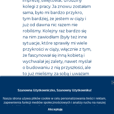
imprezę, świętować urodziny
kolegi z pracy. Ja znowu zostałam
sama, było mi bardzo przykro,
tym bardziej, że jestem w ciąży i
już od dawna nic razem nie
robiliśmy. Kolejny raz bardzo się
na nim zawiodłam (były też inne
sytuacje, które sprawiły mi wiele
przykrości w ciąży, włącznie z tym,
że fascynował się inną kobietą i
wychwalał jej zalety, nawet myślał
o budowaniu z nią przyszłości, ale
to już mieliśmy za sobą i uważam
temat za zamknięty). Ale ta
impreza, mnie dobiła, jestem
Szanowna Użytkowniczko, Szanowny Użytkowniku!
bardzo samotna i nieszczęśliwa,
naprawdę czuje, że moje uczucie
Nasza strona używa plików cookie w celu personalizowania treści i reklam,
zapewnienia funkcji mediów społecznościowych i analizy ruchu na naszej
do niego się skończyło. Poważnie
stronie. Udostępniamy również informacje o korzystaniu z naszej strony
Akceptuję
myślę o odejściu, bo ile człowiek
internetowej naszym zaufanym partnerom. Dzięki cookies możemy