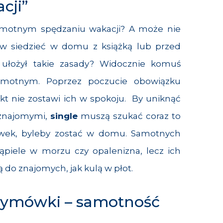
cji”
samotnym spędzaniu wakacji? A może nie
ów siedzieć w domu z książką lub przed
ułożył takie zasady? Widocznie komuś
samotnym. Poprzez poczucie obowiązku
nikt nie zostawi ich w spokoju. By uniknąć
znajomymi,
single
muszą szukać coraz to
wek, byleby zostać w domu. Samotnych
ąpiele w morzu czy opalenizna, lecz ich
ą do znajomych, jak kulą w płot.
wymówki – samotność