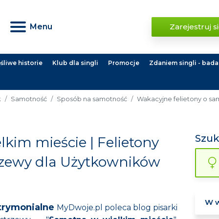
Menu
Zarejestruj s
liwe historie
Klub dla singli
Promocje
Zdaniem singli - bada
k
Samotność
Sposób na samotność
Wakacyjne felietony o sa
Szu
kim mieście | Felietony
rzewy dla Użytkowników
trymonialne
MyDwoje.pl poleca blog pisarki