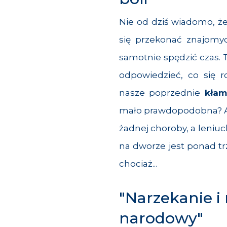
Nie od dziś wiadomo, ż
się przekonać znajomyc
samotnie spędzić czas. 
odpowiedzieć, co się 
nasze poprzednie
kła
mało prawdopodobna? A m
żadnej choroby, a leniuc
na dworze jest ponad trz
chociaż...
"Narzekanie i
narodowy"