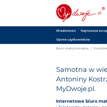
Wiadomości
Najnowsze szczęś
Opinie użytkowników
Biuro matrymonialne
Poradni
Samotna w wiel
Antoniny Kost
MyDwoje.pl.
Internetowe biuro ma