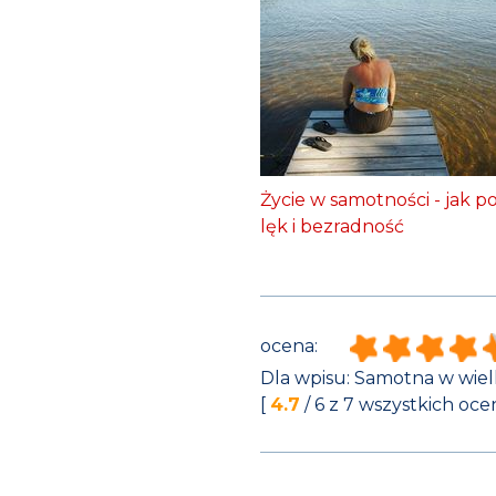
Życie w samotności - jak 
lęk i bezradność
ocena:
Dla wpisu:
Samotna w wielk
[
4.7
/
6
z
7
wszystkich ocen