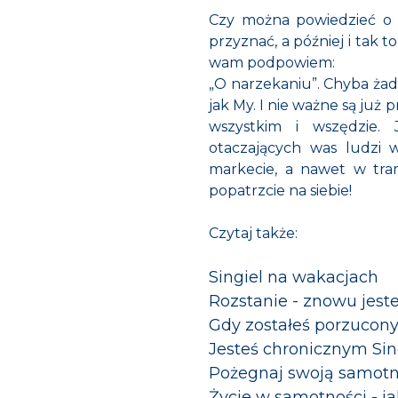
Czy można powiedzieć o P
przyznać, a później i tak t
wam podpowiem:
„O narzekaniu”. Chyba żad
jak My. I nie ważne są już 
wszystkim i wszędzie. J
otaczających was ludzi 
markecie, a nawet w tram
popatrzcie na siebie!
Czytaj także:
Singiel na wakacjach
Rozstanie - znowu jest
Gdy zostałeś porzucon
Jesteś chronicznym Si
Pożegnaj swoją samot
Życie w samotności - j