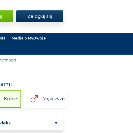
ię
Zaloguj się
nia
Media o MyDwoje
motności
kam:
Kobiet
Mężczyzn