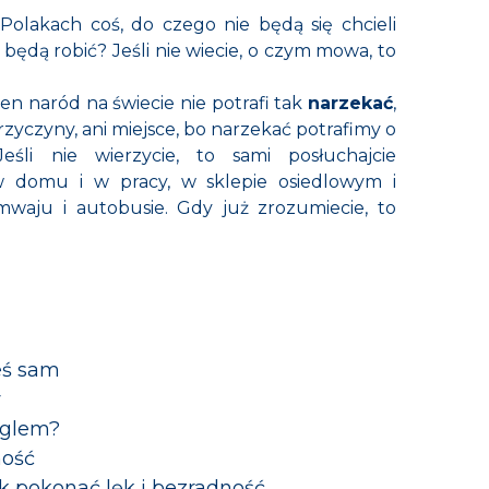
olakach coś, do czego nie będą się chcieli
o będą robić? Jeśli nie wiecie, o czym mowa, to
en naród na świecie nie potrafi tak
narzekać
,
przyczyny, ani miejsce, bo narzekać potrafimy o
eśli nie wierzycie, to sami posłuchajcie
w domu i w pracy, w sklepie osiedlowym i
waju i autobusie. Gdy już zrozumiecie, to
eś sam
y
nglem?
ność
ak pokonać lęk i bezradność