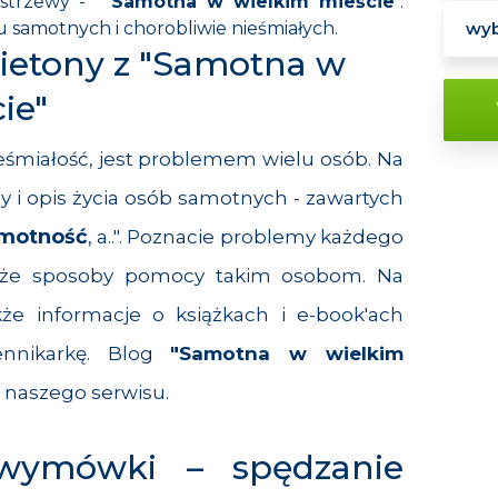
Kostrzewy -
"
Samotna w wielkim mieście
".
iu samotnych i chorobliwie nieśmiałych.
ietony z "Samotna w
ie"
ieśmiałość, jest problemem wielu osób. Na
y i opis życia osób samotnych - zawartych
motność
, a..". Poznacie problemy każdego
akże sposoby pomocy takim osobom. Na
akże informacje o książkach i e-book'ach
ennikarkę. Blog
"Samotna w wielkim
 naszego serwisu.
wymówki – spędzanie