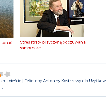
Stres straty przyczyną odczuwania
pokonać
samotności
im mieście | Felietony Antoniny Kostrzewy dla Użytko
 ]