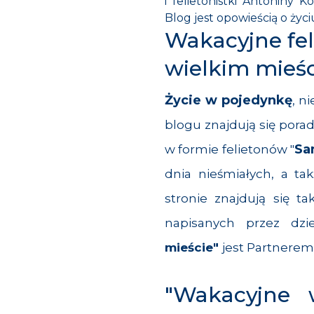
i felietonistki Antoniny 
Blog jest opowieścią o życ
Wakacyjne fel
wielkim mieśc
Życie w pojedynkę
, n
blogu znajdują się porad
Sa
w formie felietonów "
dnia nieśmiałych, a t
stronie znajdują się t
napisanych przez dzi
mieście"
jest Partnerem
"Wakacyjne 