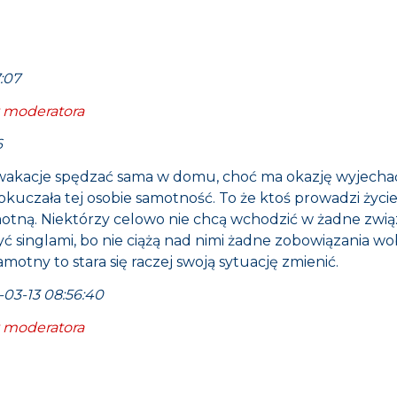
7:07
 moderatora
6
i wakacje spędzać sama w domu, choć ma okazję wyjecha
dokuczała tej osobie samotność. To że ktoś prowadzi życi
motną. Niektórzy celowo nie chcą wchodzić w żadne związk
ć singlami, bo nie ciążą nad nimi żadne zobowiązania wob
motny to stara się raczej swoją sytuację zmienić.
-03-13 08:56:40
 moderatora