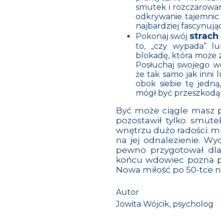
smutek i rozczarowan
odkrywanie tajemnic
najbardziej fascynuj
strach
Pokonaj swój
to, „czy wypada” lu
blokadę, która może 
Posłuchaj swojego w
że tak samo jak inni 
obok siebie tę jedną
mógł być przeszkodą 
Być może ciągle masz pr
pozostawił tylko smut
wnętrzu dużo radości: mu
na jej odnalezienie. Wyc
pewno przygotował dla 
końcu wdowiec pozna pa
Nowa miłość po 50-tce ni
Autor
Jowita Wójcik, psycholog