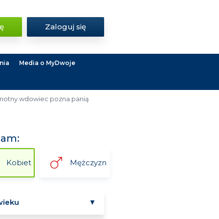
ię
Zaloguj się
nia
Media o MyDwoje
otny wdowiec pozna panią
kam:
Kobiet
Mężczyzn