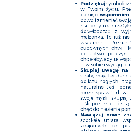
Podziękuj
symboliczni
w Twoim życiu. Pra
pamięci
wspomnieni
powoli zmieniać swoj
nikt inny nie przeży
doświadczać z wyj
małżonka. To już nie
wspomnień. Poznałeś 
cudownych chwil. Mu
bogactwo przeżyć. 
chciałaby, aby te ws
je w sobie i wyciągnij 
Skupiaj uwagę na t
straty, mają tendencj
obliczu nagłych i tr
naturalne. Jeśli jed
może sprawić dużą t
swoje myśli i skupiaj
jeśli pozornie nie s
chęć do niesienia pom
Nawiązuj nowe zn
spotkała utrata wsp
znajomych lub prz