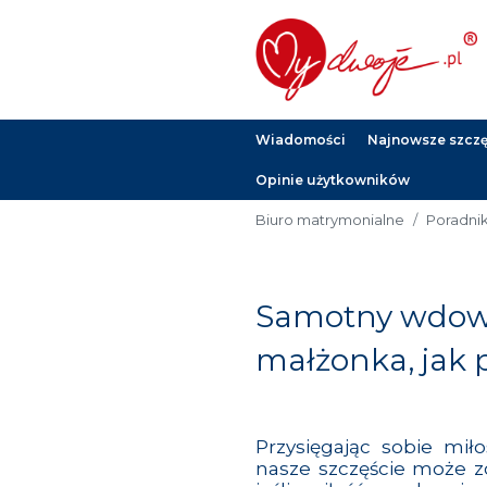
Wiadomości
Najnowsze szczęś
Opinie użytkowników
Biuro matrymonialne
Poradni
Samotny wdowi
małżonka, jak 
Przysięgając sobie mił
nasze szczęście może z