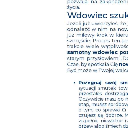
pozwala na zakończeni
życia.
Wdowiec szuk
Jeżeli już uwierzyłeś, że
odnaleźć w nim na nowo
już milowy krok w kier
szczęście. Proces ten j
trakcie wiele wątpliwoś
samotny wdowiec po
starym przysłowiem „Do
now
Czas, by spotkała Cię
Być może w Twojej walc
Pożegnaj swój sm
sytuacji smutek tow
przestałeś dostrzega
Oczywiście masz do n
etap, musisz spróbowa
o tym, co sprawia Ci
czujesz się dobrze.
zupełnie nieważne r
drzew albo śmiech dzi