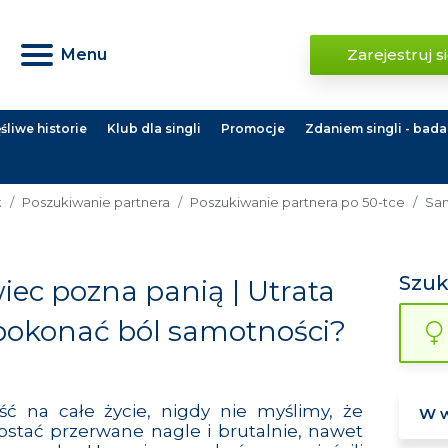
Menu
Zarejestruj s
liwe historie
Klub dla singli
Promocje
Zdaniem singli - bada
k
Poszukiwanie partnera
Poszukiwanie partnera po 50-tce
Sam
Szu
ec pozna panią | Utrata
pokonać ból samotności?
ość na całe życie, nigdy nie myślimy, że
ostać przerwane nagle i brutalnie, nawet