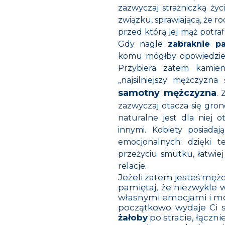
zazwyczaj strażniczką ży
związku, sprawiającą, że ro
przed którą jej mąż potraf
Gdy nagle
zabraknie pa
komu mógłby opowiedzieć 
Przybiera zatem kamien
„najsilniejszy mężczyzna
samotny mężczyzna
. 
zazwyczaj otacza się grone
naturalne jest dla niej o
innymi. Kobiety posiada
emocjonalnych: dzięki 
przeżyciu smutku, łatwie
relacje.
Jeżeli zatem jesteś męż
pamiętaj, że niezwykle 
własnymi emocjami i mów
początkowo wydaje Ci s
żałoby
po stracie, łączn