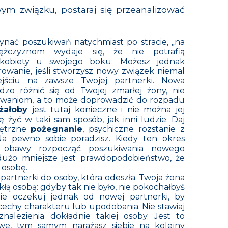
m związku, postaraj się przeanalizować
czynać poszukiwań natychmiast po stracie, „na
mężczyznom wydaje się, że nie potrafią
kobiety u swojego boku. Możesz jednak
owanie, jeśli stworzysz nowy związek niemal
jściu na zawsze Twojej partnerki. Nowa
zo różnić się od Twojej zmarłej żony, nie
iwaniom, a to może doprowadzić do rozpadu
żałoby
jest tutaj konieczne i nie można jej
ę żyć w taki sam sposób, jak inni ludzie. Daj
nętrzne
pożegnanie
, psychiczne rozstanie z
a pewno sobie poradzisz. Kiedy ten okres
 obawy rozpocząć poszukiwania nowego
 dużo mniejsze jest prawdopodobieństwo, że
ą osobę.
partnerki do osoby, która odeszła. Twoja żona
łą osobą: gdyby tak nie było, nie pokochałbyś
ie oczekuj jednak od nowej partnerki, by
 cechy charakteru lub upodobania. Nie stawiaj
nalezienia dokładnie takiej osoby. Jest to
iwe, tym samym narażasz siebie na kolejny