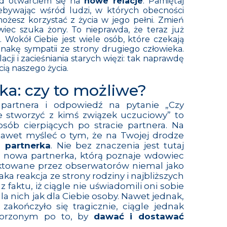
ed otwarciem się na
nowe relacje
. Pamiętaj
zebywając wśród ludzi, w których obecności
możesz korzystać z życia w jego pełni. Zmień
iec szuka żony. To nieprawda, że teraz już
 Wokół Ciebie jest wiele osób, które czekają
nakę sympatii ze strony drugiego człowieka.
acji i zacieśniania starych więzi: tak naprawdę
cią naszego życia.
a: czy to możliwe?
partnera i odpowiedź na pytanie „Czy
 stworzyć z kimś związek uczuciowy” to
sób cierpiących po stracie partnera. Na
nawet myśleć o tym, że na Twojej drodze
 partnerka
. Nie bez znaczenia jest tutaj
o nowa partnerka, którą poznaje wdowiec
raktowane przez obserwatorów niemal jako
ka reakcja ze strony rodziny i najbliższych
 faktu, iż ciągle nie uświadomili oni sobie
la nich jak dla Ciebie osoby. Nawet jednak,
zakończyło się tragicznie, ciągle jednak
tworzonym po to, by
dawać i dostawać