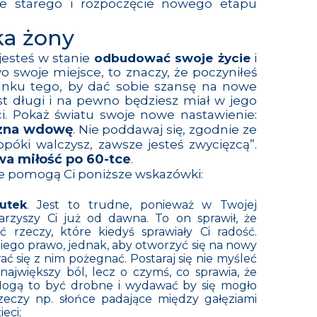
e starego i rozpoczęcie nowego etapu
a żony
 jesteś w stanie
odbudować swoje życie
i
 swoje miejsce, to znaczy, że poczyniłeś
unku tego, by dać sobie szansę na nowe
est długi i na pewno będziesz miał w jego
ci. Pokaż światu swoje nowe nastawienie:
zna wdowę
. Nie poddawaj się, zgodnie ze
póki walczysz, zawsze jesteś zwycięzcą”.
a miłość po 60-tce
.
e pomogą Ci poniższe wskazówki:
utek
. Jest to trudne, ponieważ w Twojej
arzyszy Ci już od dawna. To on sprawił, że
ć rzeczy, które kiedyś sprawiały Ci radość.
iego prawo, jednak, aby otworzyć się na nowy
ć się z nim pożegnać. Postaraj się nie myśleć
 największy ból, lecz o czymś, co sprawia, że
 Mogą to być drobne i wydawać by się mogło
zeczy np. słońce padające między gałęziami
eci;