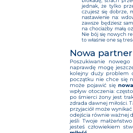
blokadę, strach prz
jednak, że tylko pr
czujesz się dobrze, 
nastawienie na: wdow
zawsze będziesz sam.
na chociażby małą oz
Nie bój się nowych rel
to właśnie one są treś
Nowa partnerk
Poszukiwanie nowego 
naprawdę mogę jeszcze
kolejny duży problem o
początku nie chce się 
może pojawić się
nowa
wpływ otoczenia: częst
po śmierci żony jest t
zdrada dawnej miłości. Ta
przyjaciół może wynikać z
odejścia równie ważnej d
jeśli Twoje małżeństwo 
jesteś człowiekiem s
miłość
.