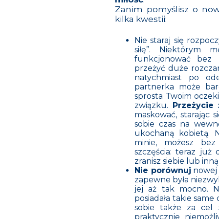
Zanim pomyślisz o nowy
kilka kwestii:
Nie staraj się rozpo
siłę”. Niektórym 
funkcjonować bez 
przeżyć duże rozczar
natychmiast po ode
partnerka może bard
sprosta Twoim oczek
związku.
Przeżycie 
maskować, starając si
sobie czas na wew
ukochaną kobietą. N
minie, możesz bez
szczęścia: teraz już
zranisz siebie lub inn
Nie porównuj
nowej 
zapewne była niezwyk
jej aż tak mocno. N
posiadała takie same
sobie także za cel z
praktycznie niemożl