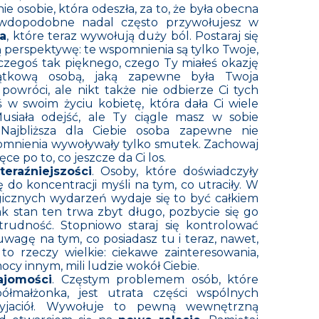
e osobie, która odeszła, za to, że była obecna
wdopodobne nadal często przywołujesz w
a
, które teraz wywołują duży ból. Postaraj się
ą perspektywę: te wspomnienia są tylko Twoje,
ł czegoś tak pięknego, czego Ty miałeś okazję
ątkową osobą, jaką zapewne była Twoja
 powróci, ale nikt także nie odbierze Ci tych
w swoim życiu kobietę, która dała Ci wiele
siała odejść, ale Ty ciągle masz w sobie
Najbliższa dla Ciebie osoba zapewne nie
pomnienia wywoływały tylko smutek. Zachowaj
ręce po to, co jeszcze da Ci los.
eraźniejszości
. Osoby, które doświadczyły
ę do koncentracji myśli na tym, co utraciły. W
agicznych wydarzeń wydaje się to być całkiem
nak stan ten trwa zbyt długo, pozbycie się go
rudność. Stopniowo staraj się kontrolować
 uwagę na tym, co posiadasz tu i teraz, nawet,
ą to rzeczy wielkie: ciekawe zainteresowania,
ocy innym, mili ludzie wokół Ciebie.
ajomości
. Częstym problemem osób, które
ółmałżonka, jest utrata części wspólnych
yjaciół. Wywołuje to pewną wewnętrzną