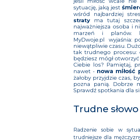
jeśli miłość wcale nie
śmier
sytuację, jaką jest
wśród najbardziej str
straty
ma tutaj szcze
najważniejsza osoba i n
marzeń i planów.
MyDwoje.pl wyjaśnia: p
niewątpliwie czasu. Dużo
tak trudnego procesu: 
będziesz mógł otworzyć s
Ciebie los? Pamiętaj, 
nowa miłość 
nawet -
żałoby przyjdzie czas, 
pozna panią. Dobrze m
Sprawdź
spotkania dla si
Trudne słowo
Radzenie sobie w sytuac
trudniejsze dla mężczyzny