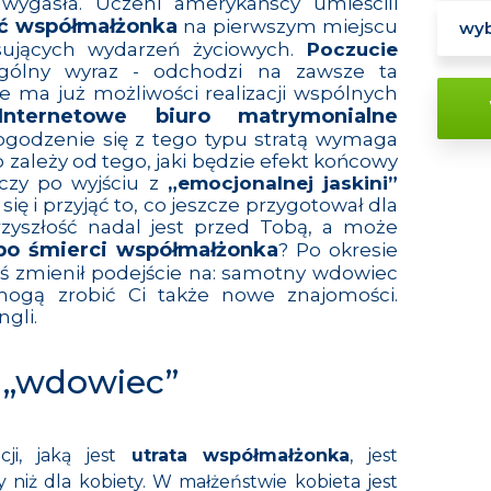
 wygasła. Uczeni amerykańscy umieścili
ć współmałżonka
na pierwszym miejscu
esujących wydarzeń życiowych.
Poczucie
gólny wyraz - odchodzi na zawsze ta
ie ma już możliwości realizacji wspólnych
Internetowe biuro matrymonialne
ogodzenie się z tego typu stratą wymaga
 zależy od tego, jaki będzie efekt końcowy
czy po wyjściu z
„emocjonalnej jaskini”
ię i przyjąć to, co jeszcze przygotował dla
przyszłość nadal jest przed Tobą, a może
po śmierci współmałżonka
? Po okresie
byś zmienił podejście na: samotny wdowiec
ogą zrobić Ci także nowe znajomości.
ngli
.
 „wdowiec”
ji, jaką jest
utrata współmałżonka
, jest
 niż dla kobiety. W małżeństwie kobieta jest