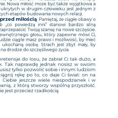
ie. Nowa miłość może być także wyjątkowa a
 ukrytych w drugim człowieku jest jednym z
ących etapów budowania nowych relacji.
 przed miłością
. Pamiętaj, że ciągłe obawy o
b „co powiedzą inni” stanowi bardzo silną
zaprzepaścić Twoją szansę na nowe szczęście.
ewnętrznego głosu, który zapewne mówi Ci,
ludzie ciągle masz prawo i możliwość, by mieć
, ukochaną osobę. Strach jest zbyt mały, by
na drodze do szczęśliwego życia.
etensje do losu, że zabrał Ci tak dużo, a
ek. Tak naprawdę jednak nosisz w swoim
sisz tylko pozwolić sobie i innym ludziom
iągnij rękę po to, co daje Ci świat: on na
Ciebie jeszcze wiele niespodzianek i w
nią, z którą stworzy wspólną przyszłość.
e jest przecież rzadkością.