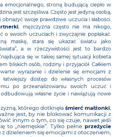
cia emocjonalnego, stroną budującą ciepło w
dzina jest szczęśliwa. Często jest jedyną osobą,
i obnażyć swoje prawdziwe uczucia i słabości.
rtnerki
, mężczyzna często nie ma nikogo,
o swoich uczuciach i zwyczajnie popłakać.
ną maskę, stara się ukazać światu jako
 świata”, a w rzeczywistości jest to bardzo
Znajdująca się w takiej samej sytuacji kobieta
m bliskich osób, rodziny i przyjaciół. Całkiem
twarte wyrażanie i dzielenie się emocjami z
ją łatwiejszy dostęp do własnych procesów
temu po przeanalizowaniu swoich uczuć i
j odbudowują własne życie i nawiązują nowe
czyzną, którego dotknęła
śmierć małżonki
,
ważne jest, by nie blokować komunikacji z
ić innym o tym, co się czuje, nawet jeśli
ię to „niemęskie”. Tylko pełne
przeżycie
ie z dzieleniem się emocjami z otoczeniem,