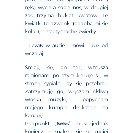
ręką wyciera sobie nos, w drugiej
zaś trzyma bukiet kwiatów. Te
kwiatki to dzwonki (podoba mi się
kolor), niestety trochę zwiędły.
- Leżały w aucie - mówi. - Już od
wczoraj.
Śmieję się, on też, wzrusza
ramionami, po czym kieruje się w
stronę sypialni, by się przebrać.
Zatrzymuję go, włączam ckliwą
włoską muzykę i popycham
mojego kumpla delikatnie na
kanapę.
Podpunkt „
Seks
” musi jednak
koniecznie znaleźć się na mojej