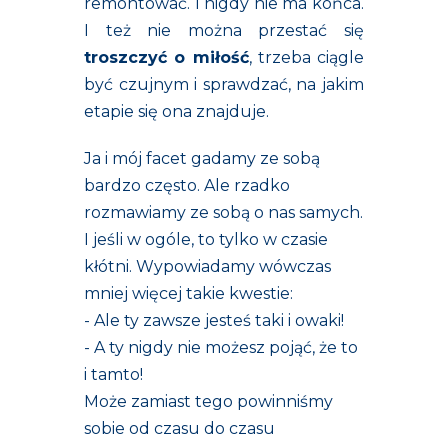
remontować. I nigdy nie ma końca.
I też nie można przestać się
troszczyć o miłość
, trzeba ciągle
być czujnym i sprawdzać, na jakim
etapie się ona znajduje.
Ja i mój facet gadamy ze sobą
bardzo często. Ale rzadko
rozmawiamy ze sobą o nas samych.
I jeśli w ogóle, to tylko w czasie
kłótni. Wypowiadamy wówczas
mniej więcej takie kwestie:
- Ale ty zawsze jesteś taki i owaki!
- A ty nigdy nie możesz pojąć, że to
i tamto!
Może zamiast tego powinniśmy
sobie od czasu do czasu