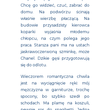
Chcę go widzieć, czuć, zabrać do
domu. Na podwórzu ścinają
właśnie wierzbę płaczącą. Na
budowie przysadzisty kierowca
koparki wyjaśnia młodemu
chłopcu, na czym polega jego
praca. Starsza pani ma na ustach
jaskrawoczerwoną szminkę, może
Chanel. Dzikie gęsi przygotowują
się do odlotu.
Wieczorem romantyczna chwila
jest na wyciągnięcie ręki: mój
mężczyzna w garniturze, trochę
spocony, bo szybko szedł po
schodach. Ma plamę na koszuli,
pewnie sos do spaghetti. Jedną