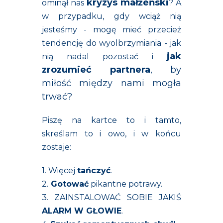
kryzys małżeński
ominął nas
? A
w przypadku, gdy wciąż nią
jesteśmy - mogę mieć przecież
tendencję do wyolbrzymiania - jak
jak
nią nadal pozostać i
zrozumieć partnera
, by
miłość między nami mogła
trwać?
Piszę na kartce to i tamto,
skreślam to i owo, i w końcu
zostaje:
1. Więcej
tańczyć
.
2.
Gotować
pikantne potrawy.
3. ZAINSTALOWAĆ SOBIE JAKIŚ
ALARM W GŁOWIE
.