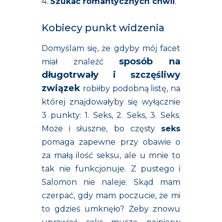
4.
Szukać romantycznych chwil
.
Kobiecy punkt widzenia
Domyślam się, że gdyby mój facet
sposób na
miał znaleźć
długotrwały i szczęśliwy
związek
robiłby podobną listę, na
której znajdowałyby się wyłącznie
3 punkty: 1. Seks, 2. Seks, 3. Seks.
Może i słuszne, bo częsty
seks
pomaga zapewne przy obawie o
za małą ilość seksu, ale u mnie to
tak nie funkcjonuje. Z pustego i
Salomon nie naleje. Skąd mam
czerpać, gdy mam poczucie, że mi
to gdzieś umknęło? Żeby znowu