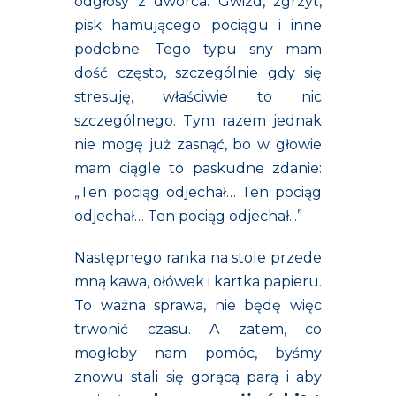
odgłosy z dworca. Gwizd, zgrzyt,
pisk hamującego pociągu i inne
podobne. Tego typu sny mam
dość często, szczególnie gdy się
stresuję, właściwie to nic
szczególnego. Tym razem jednak
nie mogę już zasnąć, bo w głowie
mam ciągle to paskudne zdanie:
„Ten pociąg odjechał… Ten pociąg
odjechał… Ten pociąg odjechał...”
Następnego ranka na stole przede
mną kawa, ołówek i kartka papieru.
To ważna sprawa, nie będę więc
trwonić czasu. A zatem, co
mogłoby nam pomóc, byśmy
znowu stali się gorącą parą i aby