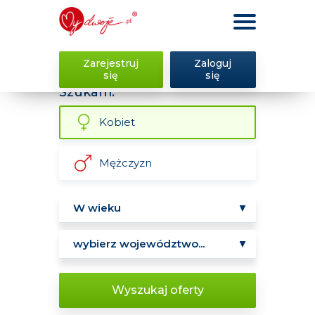
Zarejestruj
Zaloguj
się
się
Szukam:
Kobiet
Mężczyzn
Wyszukaj oferty