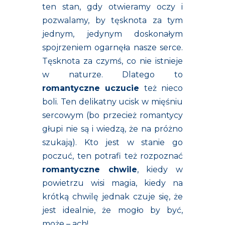
ten stan, gdy otwieramy oczy i
pozwalamy, by tęsknota za tym
jednym, jedynym doskonałym
spojrzeniem ogarnęła nasze serce.
Tęsknota za czymś, co nie istnieje
w naturze. Dlatego to
romantyczne uczucie
też nieco
boli. Ten delikatny ucisk w mięśniu
sercowym (bo przecież romantycy
głupi nie są i wiedzą, że na próżno
szukają). Kto jest w stanie go
poczuć, ten potrafi też rozpoznać
romantyczne chwile
, kiedy w
powietrzu wisi magia, kiedy na
krótką chwilę jednak czuje się, że
jest idealnie, że mogło by być,
może – ach!