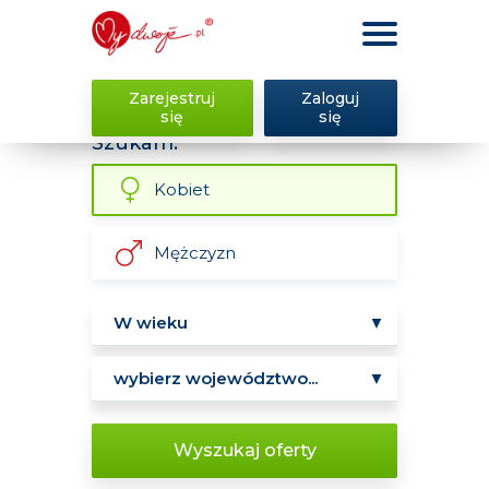
Zarejestruj
Zaloguj
się
się
Szukam:
Kobiet
Mężczyzn
Wyszukaj oferty