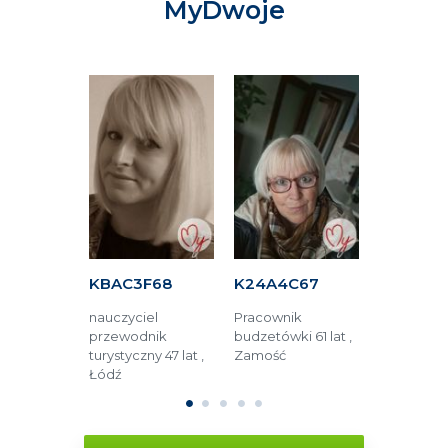
MyDwoje
34A
KBAC3F68
K24A4C67
KF464C
dzinna 55
nauczyciel
Pracownik
menadżer 4
ęstochowa
przewodnik
budzetówki 61 lat ,
Golina
turystyczny 47 lat ,
Zamość
Łódź
1
2
3
4
5