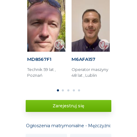
C16
MD8567F1
M6AFA157
M52ED81
5 lat ,
Technik 59 lat ,
Operator maszyny
Technik 66 
Poznań
48 lat , Lublin
Jüchen (Ni
lski
Tychy (Pol
1
2
3
4
5
Zarejestruj się
Ogłoszenia matrymonialne - Mężczyźni: