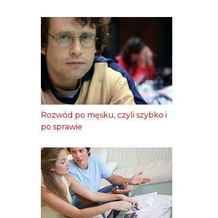
Rozwód po męsku, czyli szybko i
po sprawie