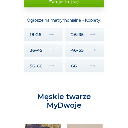
Zarejestruj się
Ogłoszenia matrymonialne - Kobiety:
18-25
26-35
36-45
46-55
56-66
66+
Męskie twarze
MyDwoje