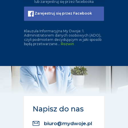
lub zarejestruj się przez facebooka
Zarejestruj się przez Facebook
Klauzula Informacyjna My Dwoje: 1.
Administratorem danych osobowych (ADO),
czyli podmiotem decydującym w jaki sposób
będą przetwarzane
...
Rozwiń
Napisz do nas
biuro@mydwoje.pl