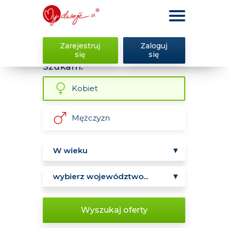
Zarejestruj
Zaloguj
się
się
Szukam:
Kobiet
Mężczyzn
Wyszukaj oferty