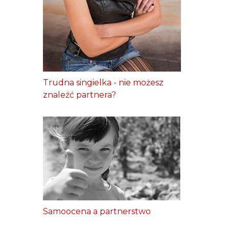
Trudna singielka - nie możesz
znaleźć partnera?
Samoocena a partnerstwo