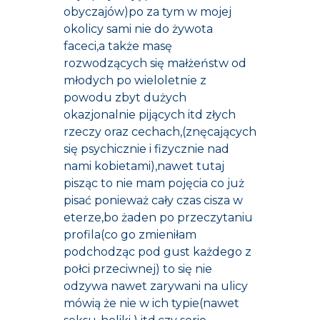
obyczajów)po za tym w mojej
okolicy sami nie do żywota
faceci,a także masę
rozwodzących się małżeństw od
młodych po wieloletnie z
powodu zbyt dużych
okazjonalnie pijących itd złych
rzeczy oraz cechach,(znęcających
się psychicznie i fizycznie nad
nami kobietami),nawet tutaj
pisząc to nie mam pojęcia co już
pisać ponieważ cały czas cisza w
eterze,bo żaden po przeczytaniu
profila(co go zmieniłam
podchodząc pod gust każdego z
połci przeciwnej) to się nie
odzywa nawet zarywani na ulicy
mówią że nie w ich typie(nawet