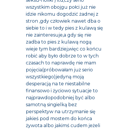
seksu-holiki ) itd,czy serio
wszystkim obojgu połci już nie
idzie nikomu dogodzić żadnej z
stron ,gdy człowiek nawet dba o
siebie to i w tedy pies z kulawą się
nie zainteresuje,a gdy się nie
zadba to pies z kulawą nogą
wieje tym bardziej,więc co końcu
robić aby było dobrze to w tych
czasach to naprawdę nie mam
pojęcia(próbowałam już serio
wszystkiego)jedyną moją
desperacją na te niestabilne
finansowo i życiowo sytuacje to
najprawdopodobniej być albo
samotną singielką bez
perspektyw na utrzymanie się
jakieś pod mostem do końca
żywota albo jakimś cudem jeżeli