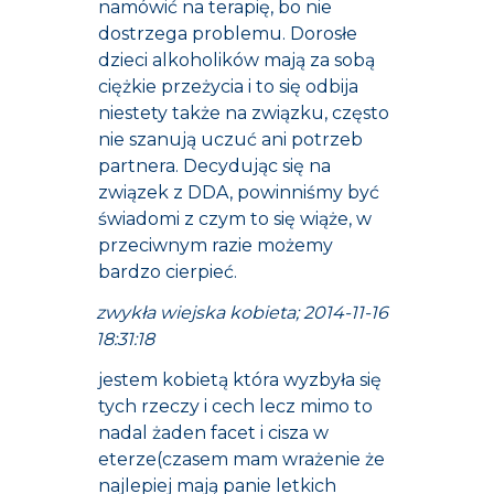
namówić na terapię, bo nie
dostrzega problemu. Dorosłe
dzieci alkoholików mają za sobą
ciężkie przeżycia i to się odbija
niestety także na związku, często
nie szanują uczuć ani potrzeb
partnera. Decydując się na
związek z DDA, powinniśmy być
świadomi z czym to się wiąże, w
przeciwnym razie możemy
bardzo cierpieć.
zwykła wiejska kobieta; 2014-11-16
18:31:18
jestem kobietą która wyzbyła się
tych rzeczy i cech lecz mimo to
nadal żaden facet i cisza w
eterze(czasem mam wrażenie że
najlepiej mają panie letkich