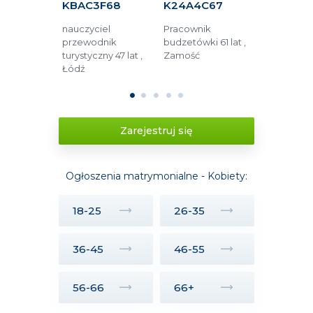
FFF
KBAC3F68
K24A4C67
KAF1B5E
og
nauczyciel
Pracownik
Opieka m
45 lat ,
przewodnik
budzetówki 61 lat ,
52 lata , 
turystyczny 47 lat ,
Zamość
Łódź
1
2
3
4
5
Zarejestruj się
Ogłoszenia matrymonialne - Kobiety:
18-25
26-35
36-45
46-55
56-66
66+