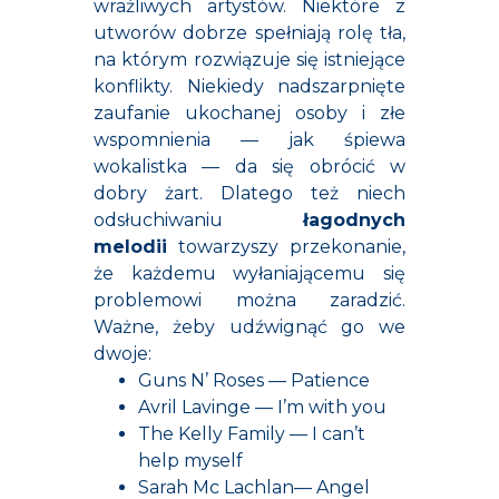
wrażliwych artystów. Niektóre z
utworów dobrze spełniają rolę tła,
na którym rozwiązuje się istniejące
konflikty. Niekiedy nadszarpnięte
zaufanie ukochanej osoby i złe
wspomnienia — jak śpiewa
wokalistka — da się obrócić w
dobry żart. Dlatego też niech
odsłuchiwaniu
łagodnych
melodii
towarzyszy przekonanie,
że każdemu wyłaniającemu się
problemowi można zaradzić.
Ważne, żeby udźwignąć go we
dwoje:
Guns N’ Roses — Patience
Avril Lavinge — I’m with you
The Kelly Family — I can’t
help myself
Sarah Mc Lachlan— Angel