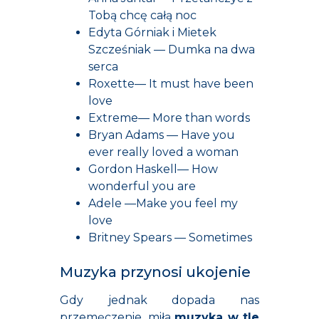
Tobą chcę całą noc
Edyta Górniak i Mietek
Szcześniak — Dumka na dwa
serca
Roxette— It must have been
love
Extreme— More than words
Bryan Adams — Have you
ever really loved a woman
Gordon Haskell— How
wonderful you are
Adele —Make you feel my
love
Britney Spears — Sometimes
Muzyka przynosi ukojenie
Gdy jednak dopada nas
przemęczenie, miła
muzyka w tle