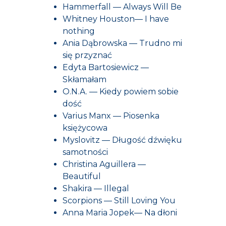
Hammerfall — Always Will Be
Whitney Houston— I have
nothing
Ania Dąbrowska — Trudno mi
się przyznać
Edyta Bartosiewicz —
Skłamałam
O.N.A. — Kiedy powiem sobie
dość
Varius Manx — Piosenka
księżycowa
Myslovitz — Długość dźwięku
samotności
Christina Aguillera —
Beautiful
Shakira — Illegal
Scorpions — Still Loving You
Anna Maria Jopek— Na dłoni