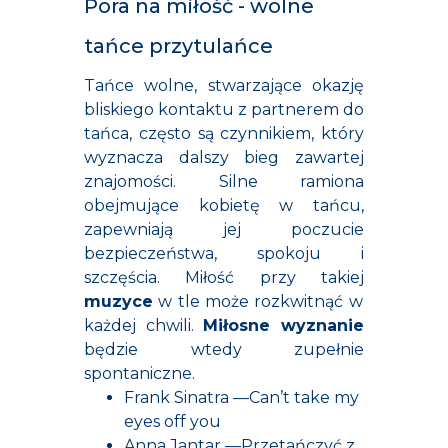
Pora na miłość - wolne
tańce przytulańce
Tańce wolne, stwarzające okazję
bliskiego kontaktu z partnerem do
tańca, często są czynnikiem, który
wyznacza dalszy bieg zawartej
znajomości. Silne ramiona
obejmujące kobietę w tańcu,
zapewniają jej poczucie
bezpieczeństwa, spokoju i
szczęścia. Miłość przy takiej
muzyce
w tle może rozkwitnąć w
każdej chwili.
Miłosne wyznanie
będzie wtedy zupełnie
spontaniczne.
Frank Sinatra —Can’t take my
eyes off you
Anna Jantar —Przetańczyć z