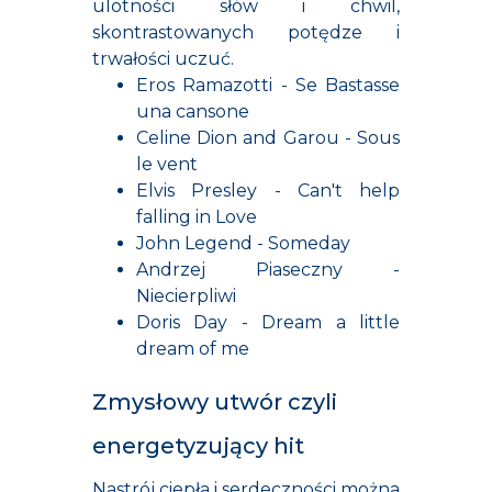
ulotności słów i chwil,
skontrastowanych potędze i
trwałości uczuć.
Eros Ramazotti - Se Bastasse
una cansone
Celine Dion and Garou - Sous
le vent
Elvis Presley - Can't help
falling in Love
John Legend - Someday
Andrzej Piaseczny -
Niecierpliwi
Doris Day - Dream a little
dream of me
Zmysłowy utwór czyli
energetyzujący hit
Nastrój ciepła i serdeczności można