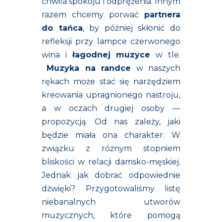
chwila spokoju i odprężenia. Innym
razem chcemy porwać
partnera
do tańca
, by później skłonić do
refleksji przy lampce czerwonego
wina i
łagodnej muzyce
w tle.
Muzyka na randce
w naszych
rękach może stać się narzędziem
kreowania upragnionego nastroju,
a w oczach drugiej osoby —
propozycją. Od nas zależy, jaki
będzie miała ona charakter. W
związku z różnym stopniem
bliskości w relacji damsko-męskiej.
Jednak jak dobrać odpowiednie
dźwięki? Przygotowaliśmy listę
niebanalnych utworów
muzycznych, które pomogą