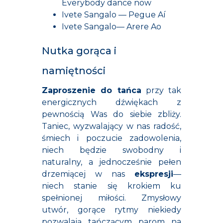
Everybody dance now
Ivete Sangalo — Pegue Aí
Ivete Sangalo— Arere Ao
Nutka gorąca i
namiętności
Zaproszenie do tańca
przy tak
energicznych dźwiękach z
pewnością Was do siebie zbliży.
Taniec, wyzwalający w nas radość,
śmiech i poczucie zadowolenia,
niech będzie swobodny i
naturalny, a jednocześnie pełen
drzemiącej w nas
ekspresji
—
niech stanie się krokiem ku
spełnionej miłości. Zmysłowy
utwór, gorące rytmy niekiedy
pozwalają tańczącym parom na