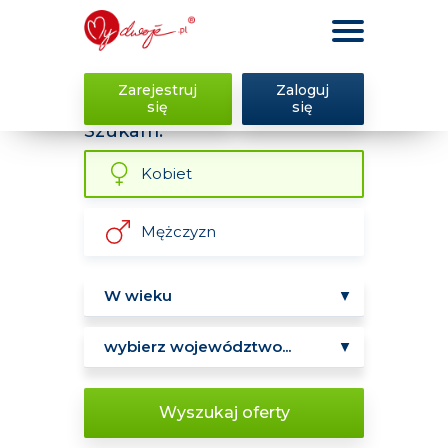
Zarejestruj
Zaloguj
się
się
Szukam:
Kobiet
Mężczyzn
Wyszukaj oferty