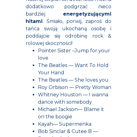
dodatkowo podgrzać nieco
bardziej
energetyzującymi
hitami
. Śmiało, porwij, zaproś do
tańca swoją ukochaną osobę i
poddajcie się odrobinę rock &
rolowej skoczności!
Pointer Sister –Jump for your
love
The Beatles — Want To Hold
Your Hand
The Beatles — She loves you
Roy Orbison — Pretty Woman
Whitney Houston — I wanna
dance with somebody
Michael Jackson— Blame it
on the boogie
Kayah— Supermenka
Bob Sinclar & Cutee B —