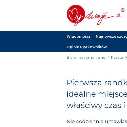
Wiadomości
Najnowsze szczęś
Opinie użytkowników
Biuro matrymonialne
Poradni
Pierwsza randk
idealne miejsc
właściwy czas i s
Nie codziennie umawias