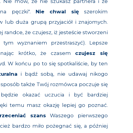
e. Nie mów, że nie szukasz partnera i że
na pęczki".
Nie chwal się
szerokim
 lub duża grupą przyjaciół i znajomych.
 randce, że czujesz, iż jesteście stworzeni
 tym wyznaniem przestraszyć). Lepsze
yznając krótko, że czasem
czujesz się
yd. W końcu po to się spotkaliście, by ten
uralna
i bądź sobą, nie udawaj nikogo
n sposób także Twój rozmówca poczuje się
będzie okazać uczucia i być bardziej
ęki temu masz okazję lepiej go poznać.
rzeceniać szans
Waszego pierwszego
cież bardzo miło pożegnać się, a później