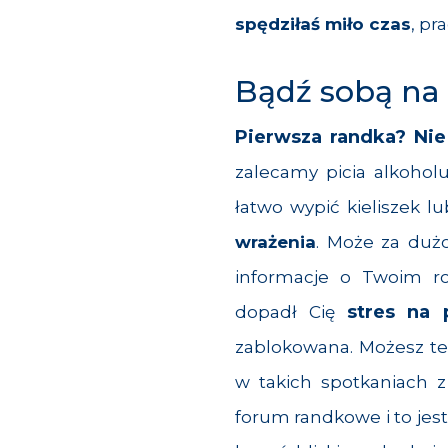
spędziłaś miło czas
, pr
Bądź sobą na
Pierwsza randka? Nie 
zalecamy picia alkoho
łatwo wypić kieliszek l
wrażenia
. Może za duż
informacje o Twoim ro
stres na 
dopadł Cię
zablokowana. Możesz te
w takich spotkaniach 
forum randkowe i to jest 