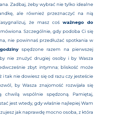
ana. Zadbaj, żeby wybrać nie tylko idealne
andkę, ale również przeznaczyć na nią
 Zasygnalizuj, że masz coś
ważnego do
umówiona. Szczególnie, gdy podoba Ci się
a, nie powinnaś przedłużać spotkania w
godziny
spędzone razem na pierwszej
y nie znużyć drugiej osoby i by Wasza
rzedwcześnie zbyt intymna; bliskość może
 i tak nie dowiesz się od razu czy jesteście
Pozwól, by Wasza znajomość rozwijała się
dą chwilą wspólnie spędzoną. Pamiętaj,
zstać jest wtedy, gdy właśnie najlepiej Wam
zujesz jak naprawdę mocno osoba, z która