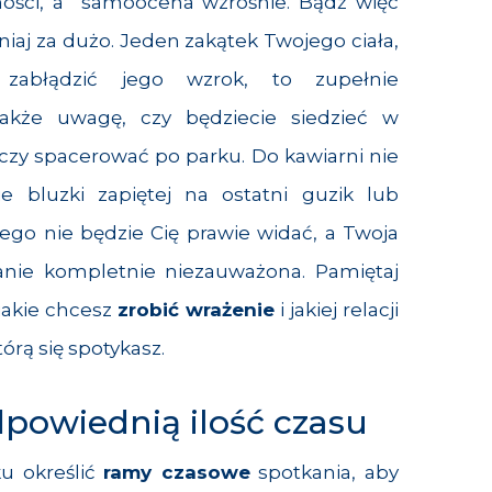
ności, a samoocena wzrośnie. Bądź więc
aniaj za dużo. Jeden zakątek Twojego ciała,
 zabłądzić jego wzrok, to zupełnie
także uwagę, czy będziecie siedzieć w
, czy spacerować po parku. Do kawiarni nie
 bluzki zapiętej na ostatni guzik lub
rego nie będzie Cię prawie widać, a Twoja
anie kompletnie niezauważona. Pamiętaj
 jakie chcesz
zrobić wrażenie
i jakiej relacji
órą się spotykasz.
powiednią ilość czasu
u określić
ramy czasowe
spotkania, aby