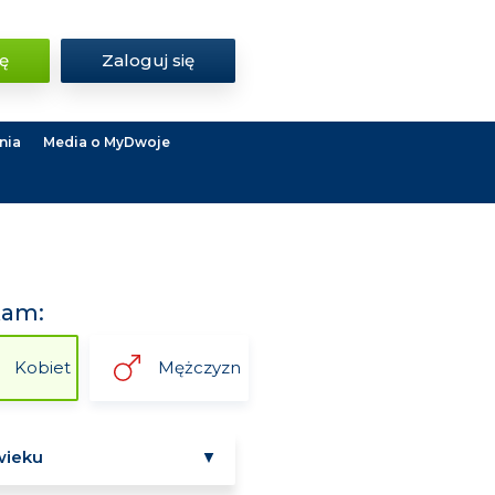
ię
Zaloguj się
nia
Media o MyDwoje
kam:
Kobiet
Mężczyzn