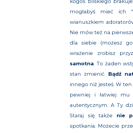
kogoś bliskiego brakuj
mogłabyś mieć ich "
wianuszkiem adoratorów
Nie mów też na pierwszej
dla siebie (możesz go
wrażenie zrobisz prz
samotna
. To żaden wst
stan zmienić.
Bądź nat
innego niż jesteś. W te
pewniej i łatwiej mu 
autentycznym. A Ty dzi
Staraj się także
nie p
spotkania. Możecie prze