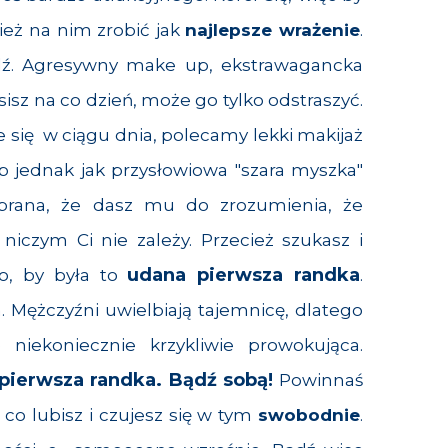
ież na nim zrobić jak
najlepsze wrażenie
.
dź. Agresywny make up, ekstrawagancka
sisz na co dzień, może go tylko odstraszyć.
e się w ciągu dnia, polecamy lekki makijaż
ąp jednak jak przysłowiowa "szara myszka"
ubrana, że dasz mu do zrozumienia, że
 niczym Ci nie zależy. Przecież szukasz i
udana pierwsza randka
ko, by była to
.
. Mężczyźni uwielbiają tajemnicę, dlatego
e niekoniecznie krzykliwie prowokująca.
pierwsza randka. Bądź sobą!
Powinnaś
co lubisz i czujesz się w tym
swobodnie
.