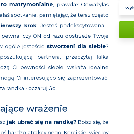
uro matrymonialne
, prawda? Odważyłaś
łaś spotkanie, pamiętając, że teraz często
pierwszy krok
. Jesteś podekscytowana i
eś pewna, czy ON od razu dostrzeże Twoje
stworzeni dla siebie
w ogóle jesteście
?
 poszukującą partnera, przeczytaj kilka
dzą Ci pewności siebie, wskażą idealne
mogą Ci interesująco się zaprezentować,
sza randka - oczaruj Go.
ające wrażenie
jak ubrać się na randkę?
isz
Boisz się, że
 bardzo atrakcyjnego. Korci Cię, więc by