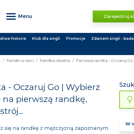
Menu
Zarejestruj s
liwe historie
Klub dla singli
Promocje
Zdaniem singli - bada
k
Randki w sieci
Randka idealna
Pierwsza randka - Oczaruj Go
Szu
a - Oczaruj Go | Wybierz
e na pierwszą randkę,
trój...
z się na randkę z mężczyzną zapoznanym