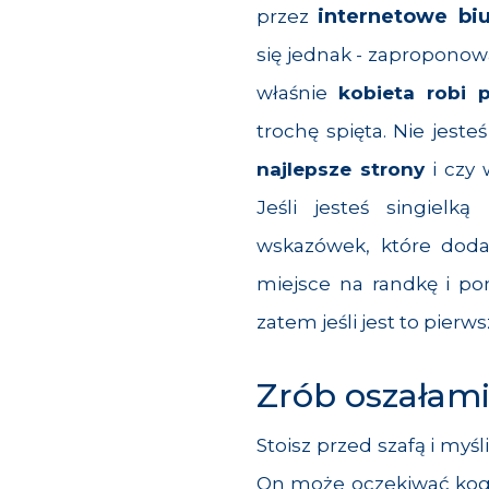
internetowe bi
przez
się jednak - zaproponowa
właśnie
kobieta robi 
trochę spięta. Nie jest
najlepsze strony
i czy 
Jeśli jesteś singielką
wskazówek, które doda
miejsce na randkę i po
zatem jeśli jest to pierw
Zrób oszałami
Stoisz przed szafą i myśl
On może oczekiwać kogoś