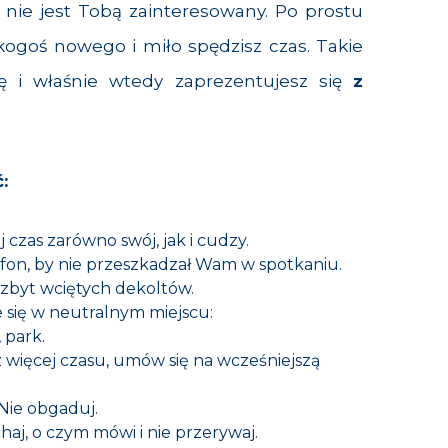
 nie jest Tobą zainteresowany. Po prostu
kogoś nowego i miło spędzisz czas. Takie
ię i właśnie wtedy zaprezentujesz się
z
:
j czas zarówno swój, jak i cudzy.
efon, by nie przeszkadzał Wam w spotkaniu.
 zbyt wciętych dekoltów.
 się w neutralnym miejscu:
 park.
sz więcej czasu, umów się na wcześniejszą
 Nie obgaduj.
haj, o czym mówi i nie przerywaj.