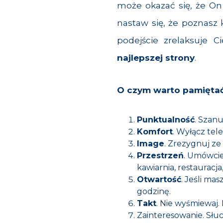
może okazać się, że On
nastaw się, że poznasz 
podejście zrelaksuje C
najlepszej strony
.
O czym warto pamiętać
Punktualność
. Szanu
Komfort
. Wyłącz tel
Image
. Zrezygnuj ze
Przestrzeń
. Umówcie
kawiarnia, restauracja,
Otwartość
. Jeśli ma
godzinę.
Takt
. Nie wyśmiewaj.
Zainteresowanie. Słuc