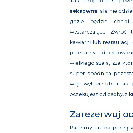
Taki strój doda Ci pew
seksowna
, ale nie odsł
gdzie będzie chciał
wystarczająco. Zwróć 
kawiarni lub restauracji
polecamy zdecydowanie
wielkiego szala, zza któ
super spódnica pozost
więc: wybierz ubiór taki,
oczekujesz od osoby, z kt
Zarezerwuj od
Radzimy już na początk