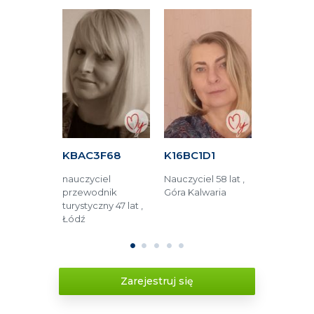
DAE
KBAC3F68
K16BC1D1
KAF1B5E
nauczyciel
Nauczyciel 58 lat ,
Opieka m
ta 48 lat ,
przewodnik
Góra Kalwaria
52 lata , 
turystyczny 47 lat ,
Łódź
1
2
3
4
5
Zarejestruj się