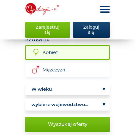
Zarejestruj
Zaloguj
się
się
Szukam:
Kobiet
Mężczyzn
Wyszukaj oferty