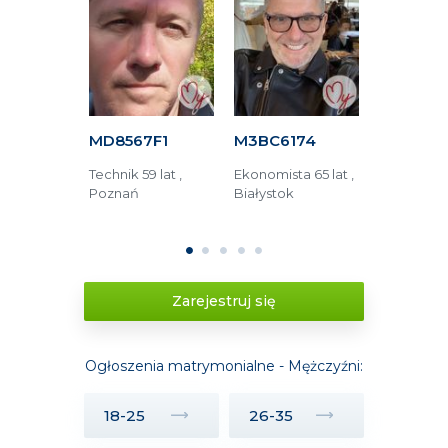
623
MD8567F1
M3BC6174
MD14118
53 lata ,
Technik 59 lat ,
Ekonomista 65 lat ,
Księgowy 51
wa
Poznań
Białystok
Kraków
1
2
3
4
5
Zarejestruj się
Ogłoszenia matrymonialne - Mężczyźni:
18-25
26-35