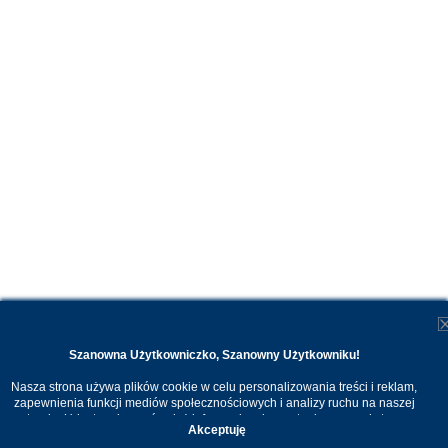
Szanowna Użytkowniczko, Szanowny Użytkowniku!
Nasza strona używa plików cookie w celu personalizowania treści i reklam,
zapewnienia funkcji mediów społecznościowych i analizy ruchu na naszej
stronie. Udostępniamy również informacje o korzystaniu z naszej strony
Akceptuję
internetowej naszym zaufanym partnerom. Dzięki cookies możemy