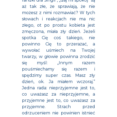
randki dla Singli”, „daj mi spokój” są
aż tak złe, że sprawiają, że nie
możesz z nimi rozmawiać? W tych
słowach i reakcjach nie ma nic
złego, ot po prostu kobieta jest
zmęczona, miała zły dzień. Jeżeli
spotka Cię coś takiego, nie
powinno Cię to przerażać, a
wywołać uśmiech na Twojej
twarzy, w głowie powinna zrodzić
się myśl: „Innym razem
pouśmiechamy się razem i
spędzimy super czas. Masz zły
dzień, ok. Ja miałem wczoraj.”
Jedna rada: nieprzyjemne jest to,
co uważasz za nieprzyjemne, a
przyjemne jest to, co uważasz za
przyjemne. Strach przed
odrzuceniem nie powinien istnieć