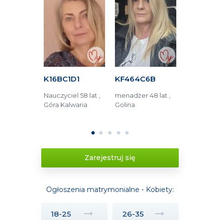
861
K16BC1D1
KF464C6B
KAC4DF
r maszyn
Nauczyciel 58 lat ,
menadżer 48 lat ,
Technolog
 Elbląg
Góra Kalwaria
Golina
żywienia 45
Toruń
1
2
3
4
5
Zarejestruj się
Ogłoszenia matrymonialne - Kobiety:
18-25
26-35