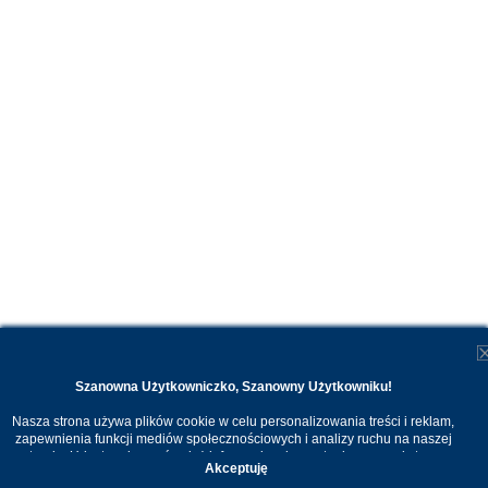
Szanowna Użytkowniczko, Szanowny Użytkowniku!
Nasza strona używa plików cookie w celu personalizowania treści i reklam,
zapewnienia funkcji mediów społecznościowych i analizy ruchu na naszej
stronie. Udostępniamy również informacje o korzystaniu z naszej strony
Akceptuję
internetowej naszym zaufanym partnerom. Dzięki cookies możemy