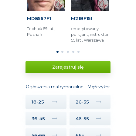
63F
MD8567F1
M21BF151
M6AFA15
tronik 76
Technik 59 lat ,
emerytowany
Operator 
rszawa
Poznań
policjant, instruktor
48 lat , Lub
55 lat , Warszawa
1
2
3
4
5
Zarejestruj się
Ogłoszenia matrymonialne - Mężczyźni:
18-25
26-35
36-45
46-55
56-66
66+