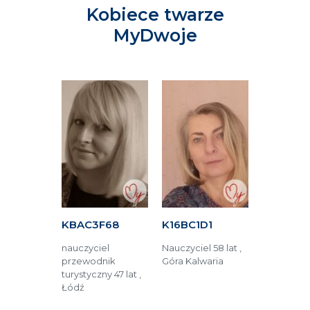
Kobiece twarze
MyDwoje
861
KBAC3F68
K16BC1D1
KAF1B5E
r maszyn
nauczyciel
Nauczyciel 58 lat ,
Opieka m
 Elbląg
przewodnik
Góra Kalwaria
52 lata , 
turystyczny 47 lat ,
Łódź