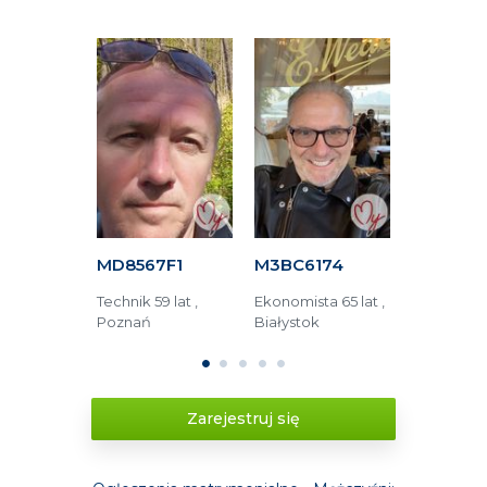
63F
MD8567F1
M3BC6174
M6AFA15
tronik 76
Technik 59 lat ,
Ekonomista 65 lat ,
Operator 
rszawa
Poznań
Białystok
48 lat , Lub
1
2
3
4
5
Zarejestruj się