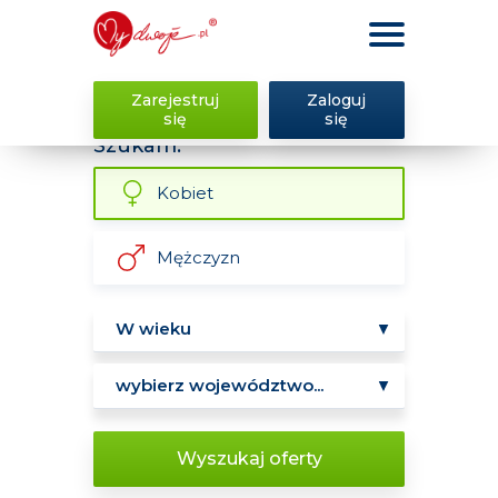
Zarejestruj
Zaloguj
się
się
Szukam:
Kobiet
Mężczyzn
Wyszukaj oferty