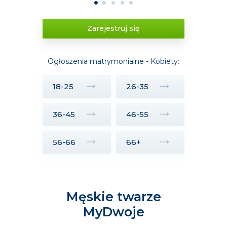
1
2
3
4
5
Zarejestruj się
Ogłoszenia matrymonialne - Kobiety:
18-25
26-35
36-45
46-55
56-66
66+
Męskie twarze
MyDwoje