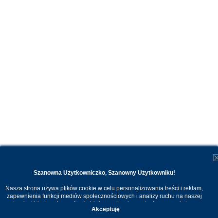
Szanowna Użytkowniczko, Szanowny Użytkowniku!
Nasza strona używa plików cookie w celu personalizowania treści i reklam,
zapewnienia funkcji mediów społecznościowych i analizy ruchu na naszej
stronie. Udostępniamy również informacje o korzystaniu z naszej strony
Akceptuję
internetowej naszym zaufanym partnerom. Dzięki cookies możemy