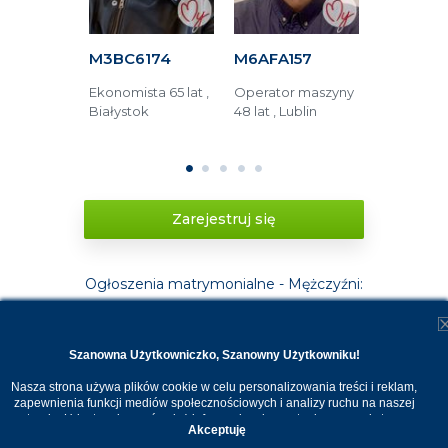
63F
M3BC6174
M6AFA157
MD14118
tronik 76
Ekonomista 65 lat ,
Operator maszyny
Księgowy 51
rszawa
Białystok
48 lat , Lublin
Kraków
1
2
3
4
5
Zarejestruj się
Ogłoszenia matrymonialne - Mężczyźni:
18-25
26-35
Szanowna Użytkowniczko, Szanowny Użytkowniku!
36-45
46-55
Nasza strona używa plików cookie w celu personalizowania treści i reklam,
zapewnienia funkcji mediów społecznościowych i analizy ruchu na naszej
stronie. Udostępniamy również informacje o korzystaniu z naszej strony
Akceptuję
internetowej naszym zaufanym partnerom. Dzięki cookies możemy
56-66
66+