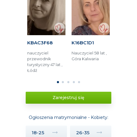
FFF
KBAC3F68
K16BC1D1
KAF1B5E
og
nauczyciel
Nauczyciel 58 lat ,
Opieka m
45 lat ,
przewodnik
Góra Kalwaria
52 lata , 
turystyczny 47 lat ,
Łódź
1
2
3
4
5
Zarejestruj się
Ogłoszenia matrymonialne - Kobiety:
18-25
26-35