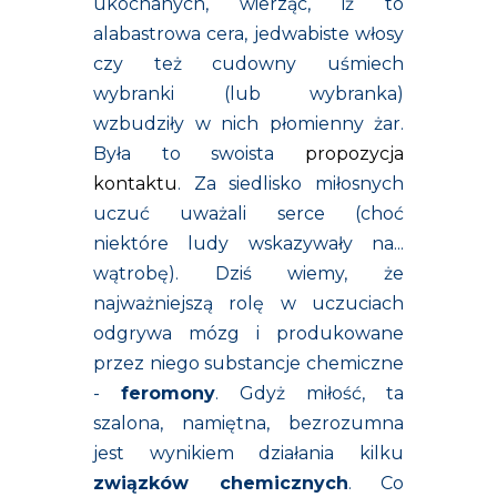
ukochanych, wierząc, iż to
alabastrowa cera, jedwabiste włosy
czy też cudowny uśmiech
wybranki (lub wybranka)
wzbudziły w nich płomienny żar.
Była to swoista
propozycja
kontaktu
.
Za siedlisko miłosnych
uczuć uważali serce (choć
niektóre ludy wskazywały na...
wątrobę). Dziś wiemy, że
najważniejszą rolę w uczuciach
odgrywa mózg i produkowane
przez niego substancje chemiczne
-
feromony
. Gdyż miłość, ta
szalona, namiętna, bezrozumna
jest wynikiem działania kilku
związków chemicznych
. Co