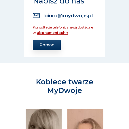
Napisz do nas
biuro@mydwoje.pl
Konsultacje telefoniczne są dostępne
w
abonamentach +
Pomoc
Kobiece twarze
MyDwoje