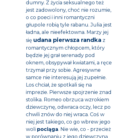
dumny. Z życia seksualnego też
jest zadowolony, choć nie rozumie,
o co poeci i inni romantyczni
głupole robią tyle rabanu. Julia jest
ładna, ale nieefektowna. Marzy jej
udana pierwsza randka
się
z
romantycznym chłopcem, który
będzie jej grał serenady pod
oknem, obsypywał kwiatami, a ręce
trzymał przy sobie. Agresywne
samce nie interesują jej zupełnie.
Los chciał, że spotkali się na
imprezie. Pierwsze spojrzenie znad
stolika. Romeo obrzuca wzrokiem
dziewczynę, odwraca oczy, lecz po
chwili znów do niej wraca. Coś w
niej jest takiego, co go wbrew jego
woli
pociąga
. Nie wie, co - przecież
w porównaniu z jego dziewczyną