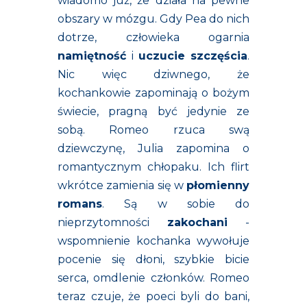
wiadomo już, że działa na pewne
obszary w mózgu. Gdy Pea do nich
dotrze, człowieka ogarnia
namiętność
i
uczucie szczęścia
.
Nic więc dziwnego, że
kochankowie zapominają o bożym
świecie, pragną być jedynie ze
sobą. Romeo rzuca swą
dziewczynę, Julia zapomina o
romantycznym chłopaku. Ich flirt
wkrótce zamienia się w
płomienny
romans
. Są w sobie do
nieprzytomności
zakochani
-
wspomnienie kochanka wywołuje
pocenie się dłoni, szybkie bicie
serca, omdlenie członków. Romeo
teraz czuje, że poeci byli do bani,