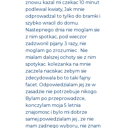
znowu kazal mi czekac 10 minut
podlewal kwiaty, Jak mnie
odprowadzal to tylko do bramki i
szybko wracil do domu.
Nastepnego dnia nie moglam sie
z nim spotkac, pod wieczor
zadzwonil pijany 3 razy, nie
moglam go zrozumiec . Nie
mialam dalszej ochoty sie z nim
spotykac. kolezanka na mnie
zaczela naciskac zebym sie
zdecydowala bo to taki fajny
facet. Odpowiedzialam jej ze w
zasadzie nie potrzebuje nikogo.
Bylam po przeprowadzce,
konczylam moja 5 letnia
znajomosc i bylo mi dobrze
samej.powiedzialam jej , ze nie
mam zadnego wyboru, nie znam