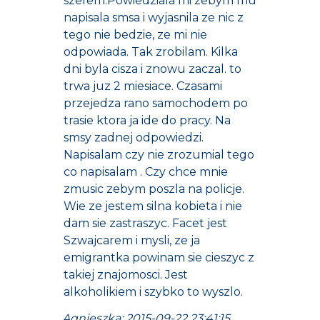
szefem.Powiedziala mi zebym mu
napisala smsa i wyjasnila ze nic z
tego nie bedzie, ze mi nie
odpowiada. Tak zrobilam. Kilka
dni byla cisza i znowu zaczal. to
trwa juz 2 miesiace. Czasami
przejedza rano samochodem po
trasie ktora ja ide do pracy. Na
smsy zadnej odpowiedzi.
Napisalam czy nie zrozumial tego
co napisalam . Czy chce mnie
zmusic zebym poszla na policje.
Wie ze jestem silna kobieta i nie
dam sie zastraszyc. Facet jest
Szwajcarem i mysli, ze ja
emigrantka powinam sie cieszyc z
takiej znajomosci. Jest
alkoholikiem i szybko to wyszlo.
Agnieszka; 2015-09-22 23:41:15