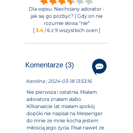
Dla wpisu:
Niechciany adorator -
jak się go pozbyć? | Gdy on nie
rozumie słowa "nie"
[
3.4
/
6
z
9
wszystkich ocen ]
Komentarze (3)
Karolina ; 2024-03-18 13:53:16
Nie pierwsza i ostatnia. Miałam
adoratora znałam słabo.
Kilkanaście lat miałam spokój
dopóki nie napisał na Messenger
do mnie że mnie kocha jestem
miłością jego życia. Pisał nawet że