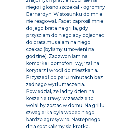
znajomych prawie rzucil sie na
niego i glosno szczekal - ogromny
Bernardyn. W stosunku do mnie
nie reagowal. Facet zaprosil mnie
do jego brata na grilla, gdy
przyszlam do niego aby pojechac
do brata,musialam na niego
czekac (bylismy umowieni na
godzine). Zadzwonilam na
komorke i domofon , wyjrzal na
korytarz i wrocil do mieszkania.
Przyszedl po paru minutach bez
zadnego wytlumaczenia.
Powiedzial, ze ladny dzien na
koszenie trawy, w zasadzie to
wolal by zostac w domu. Na grillu
szwagierka byla wobec niego
bardzo agresywna. Nastepnego
dnia spotkalismy sie krotko,