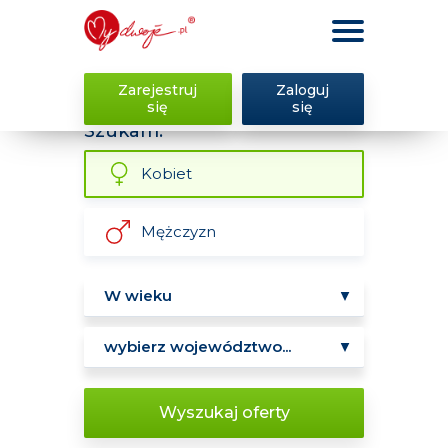
Zarejestruj
Zaloguj
się
się
Szukam:
Kobiet
Mężczyzn
Wyszukaj oferty