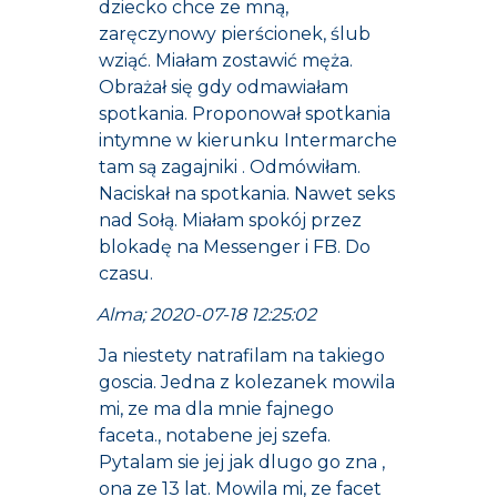
dziecko chce ze mną,
zaręczynowy pierścionek, ślub
wziąć. Miałam zostawić męża.
Obrażał się gdy odmawiałam
spotkania. Proponował spotkania
intymne w kierunku Intermarche
tam są zagajniki . Odmówiłam.
Naciskał na spotkania. Nawet seks
nad Sołą. Miałam spokój przez
blokadę na Messenger i FB. Do
czasu.
Alma; 2020-07-18 12:25:02
Ja niestety natrafilam na takiego
goscia. Jedna z kolezanek mowila
mi, ze ma dla mnie fajnego
faceta., notabene jej szefa.
Pytalam sie jej jak dlugo go zna ,
ona ze 13 lat. Mowila mi, ze facet