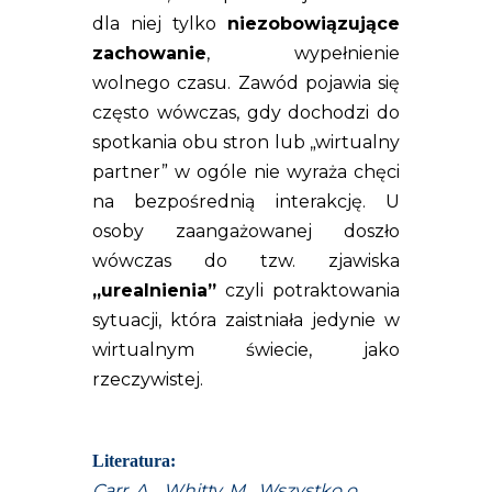
dla niej tylko
niezobowiązujące
zachowanie
, wypełnienie
wolnego czasu. Zawód pojawia się
często wówczas, gdy dochodzi do
spotkania obu stron lub „wirtualny
partner” w ogóle nie wyraża chęci
na bezpośrednią interakcję. U
osoby zaangażowanej doszło
wówczas do tzw. zjawiska
„urealnienia”
czyli potraktowania
sytuacji, która zaistniała jedynie w
wirtualnym świecie, jako
rzeczywistej.
Literatura:
Carr, A. , Whitty, M. „Wszystko o