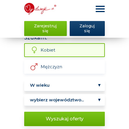
Zarejestruj
Zaloguj
się
się
Szukam:
Kobiet
Mężczyzn
Wyszukaj oferty