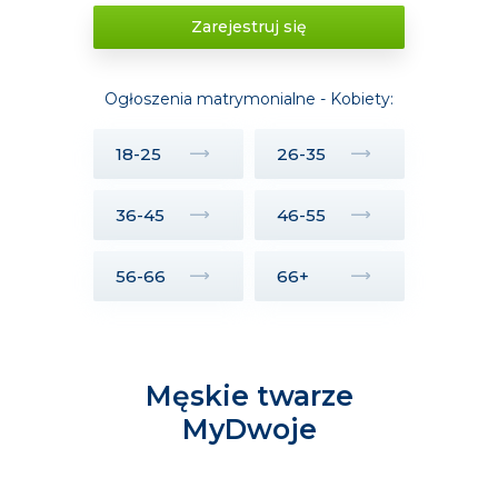
Zarejestruj się
Ogłoszenia matrymonialne - Kobiety:
18-25
26-35
36-45
46-55
56-66
66+
Męskie twarze
MyDwoje