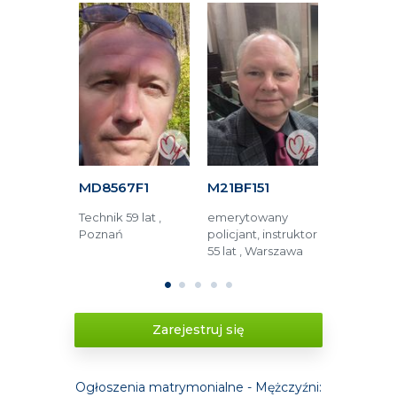
63F
MD8567F1
M21BF151
M6AFA15
tronik 76
Technik 59 lat ,
emerytowany
Operator 
rszawa
Poznań
policjant, instruktor
48 lat , Lub
55 lat , Warszawa
1
2
3
4
5
Zarejestruj się
Ogłoszenia matrymonialne - Mężczyźni: