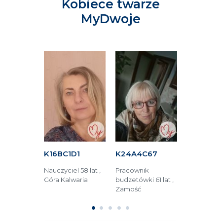
Kobiece twarze
MyDwoje
861
K16BC1D1
K24A4C67
KAC4DF
r maszyn
Nauczyciel 58 lat ,
Pracownik
Technolog
 Elbląg
Góra Kalwaria
budzetówki 61 lat ,
żywienia 45
Zamość
Toruń
1
2
3
4
5