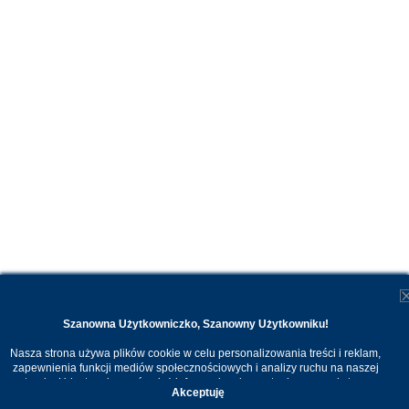
Szanowna Użytkowniczko, Szanowny Użytkowniku!
Nasza strona używa plików cookie w celu personalizowania treści i reklam,
zapewnienia funkcji mediów społecznościowych i analizy ruchu na naszej
stronie. Udostępniamy również informacje o korzystaniu z naszej strony
Akceptuję
internetowej naszym zaufanym partnerom. Dzięki cookies możemy