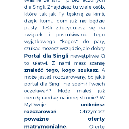
właśnie ze stron przeznaczonych
dla Singli. Znajdziesz tu wiele osób,
które tak jak Ty tęsknią za kimś,
dzięki komu dom już nie będzie
pusty. Jeśli zdecydujesz się na
związek i poszukiwanie tego
wyjątkowego "kogoś" do pary,
szukać możesz wszędzie, ale dobry
Portal dla Singli
niewątpliwie Ci
to ułatwi. Z nami masz szansę
znaleźć tego, kogo szukasz
. A
może jesteś rozczarowany, bo jakiś
portal dla Singli nie spełnił Twoich
oczekiwań? Może miałeś już
niemiłą randkę na innej stronie? W
MyDwoje
unikniesz
rozczarowań
. Otrzymasz
poważne oferty
matrymonialne
.
Ofertę