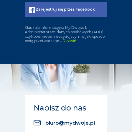
Zarejestruj się przez Facebook
Klauzula Informacyjna My Dwoje: 1.
Administratorem danych osobowych (ADO),
czyli podmiotem decydującym w jaki sposób
będą przetwarzane
...
Rozwiń
Napisz do nas
biuro@mydwoje.pl