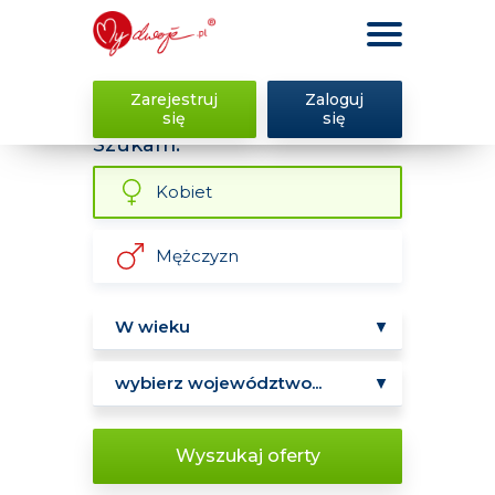
Zarejestruj
Zaloguj
się
się
Szukam:
Kobiet
Mężczyzn
Wyszukaj oferty