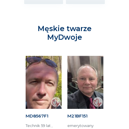
Męskie twarze
MyDwoje
8F
MD8567F1
M21BF151
M3BC61
51 lat ,
Technik 59 lat ,
emerytowany
Ekonomista