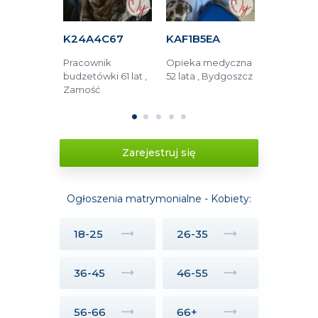
F16
K24A4C67
KAF1B5EA
KAC4DF
 języka
Pracownik
Opieka medyczna
Technolog
iego 38 lat
budzetówki 61 lat ,
52 lata , Bydgoszcz
żywienia 45
ć
Zamość
Toruń
1
2
3
4
5
Zarejestruj się
Ogłoszenia matrymonialne - Kobiety:
18-25
26-35
36-45
46-55
56-66
66+