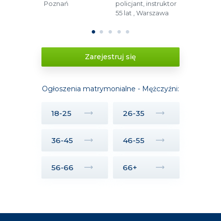
Poznań
policjant, instruktor
Białystok
55 lat , Warszawa
1
2
3
4
5
Zarejestruj się
Ogłoszenia matrymonialne - Mężczyźni:
18-25
26-35
36-45
46-55
56-66
66+