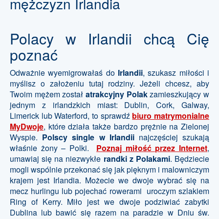
mężczyzn Irlandia
Polacy w Irlandii chcą Cię
poznać
Odważnie wyemigrowałaś do
Irlandii
, szukasz miłości i
myślisz o założeniu tutaj rodziny. Jeżeli chcesz, aby
Twoim mężem został
atrakcyjny Polak
zamieszkujący w
jednym z irlandzkich miast: Dublin, Cork, Galway,
Limerick lub Waterford, to sprawdź
biuro matrymonialne
MyDwoje
, które działa także bardzo prężnie na Zielonej
Wyspie.
Polscy single w Irlandii
najczęściej szukają
właśnie żony – Polki.
Poznaj miłość przez Internet
,
umawiaj się na niezwykłe
randki z Polakami
. Będziecie
mogli wspólnie przekonać się jak pięknym i malowniczym
krajem jest Irlandia. Możecie we dwoje wybrać się na
mecz hurlingu lub pojechać rowerami uroczym szlakiem
Ring of Kerry. Miło jest we dwoje podziwiać zabytki
Dublina lub bawić się razem na paradzie w Dniu św.