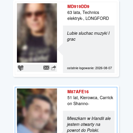
MD919DD9
63 lata, Technics
elektryk-, LONGFORD
Lubie sluchac muzyki I
grac
ostatnie logowanie: 2026-08-07
M87AFE16
51 lat, Kierowca, Carrick
on Shanno-
Mieszkam w Irlandii ale
jestem otwarty na
powrot do Polski.