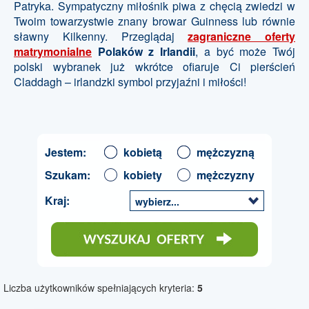
Patryka. Sympatyczny miłośnik piwa z chęcią zwiedzi w
Twoim towarzystwie znany browar Guinness lub równie
sławny Kilkenny. Przeglądaj
zagraniczne oferty
matrymonialne
Polaków z Irlandii
, a być może Twój
polski wybranek już wkrótce ofiaruje Ci pierścień
Claddagh – irlandzki symbol przyjaźni i miłości!
Jestem:
kobietą
mężczyzną
Szukam:
kobiety
mężczyzny
Kraj:
wybierz...
Liczba użytkowników spełniających kryteria:
5