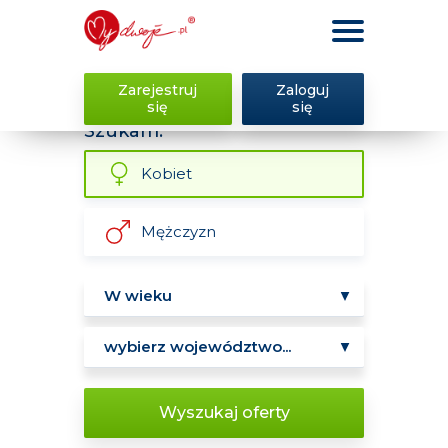
Zarejestruj
Zaloguj
się
się
Szukam:
Kobiet
Mężczyzn
Wyszukaj oferty