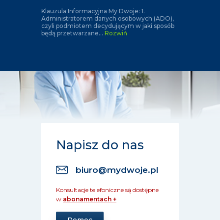
Klauzula Informacyjna My Dwoje: 1.
Administratorem danych osobowych (ADO),
czyli podmiotem decydującym w jaki sposób
będą przetwarzane
...
Rozwiń
Napisz do nas
biuro@mydwoje.pl
Konsultacje telefoniczne są dostępne
w
abonamentach +