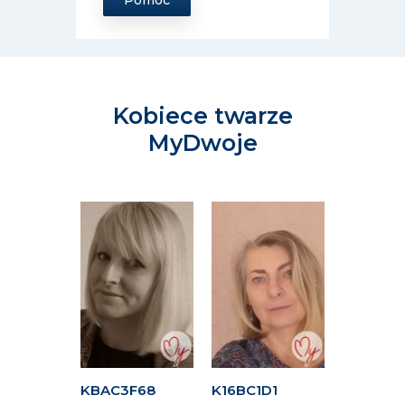
Pomoc
Kobiece twarze
MyDwoje
FFF
KBAC3F68
K16BC1D1
K24A4C