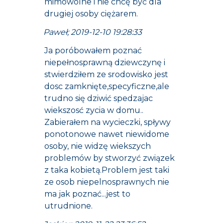
mimowolne i nie chcę być dla
drugiej osoby ciężarem.
Paweł; 2019-12-10 19:28:33
Ja poróbowałem poznać
niepełnosprawną dziewczynę i
stwierdziłem ze srodowisko jest
dosc zamknięte,specyficzne,ale
trudno się dziwić spedzajac
wiekszosć zycia w domu..
Zabierałem na wycieczki, spływy
ponotonowe nawet niewidome
osoby, nie widzę wiekszych
problemów by stworzyć związek
z taka kobietą.Problem jest taki
ze osob niepelnosprawnych nie
ma jak poznać...jest to
utrudnione.