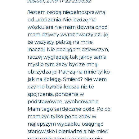
Jaskier; 2019-11-22 23:36:52
Jestem osobą niepełnosprawną
od urodzenia. Nie jeżdżę na
wózku ani nie mam downa choć
mam dziwny wyraz twarzy czuję
że wszyscy patrzą na mnie
inaczej. Nie pociągam dziewczyn,
raczej wyglądają tak jakby sama
myśl o tym żeby być ze mną
obrzydza je. Patrzą na mnie tylko
jak na kolegę. Śmierć? Nie wiem
czy nie byłaby lepsza niż te
spojrzenia, poniżenia w
podstawówce, wyobcowanie.
Mam tego serdecznie dość. Po co
mam żyć tylko po to żeby w
najlepszym wypadku osiągnąć
stanowisko i pieniądze a nie mieć
przy sobie żony a przynajmniej