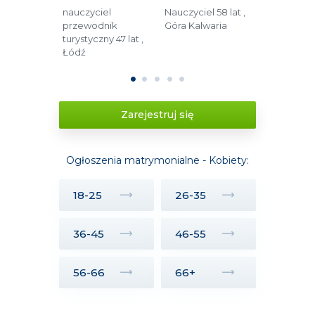
og
nauczyciel
Nauczyciel 58 lat ,
Pracownik
45 lat ,
przewodnik
Góra Kalwaria
budzetówki 
turystyczny 47 lat ,
Zamość
Łódź
1
2
3
4
5
Zarejestruj się
Ogłoszenia matrymonialne - Kobiety:
18-25
26-35
36-45
46-55
56-66
66+