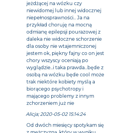
jeżdżącej na wózku czy
niewidomej lub innej widocznej
niepełnosprawności... Ja na
przykład choruję na mocną
odmianę epilepsji pourazowej z
daleka nie widoczne schorzenie
dla osoby nie wtajemniczonej
jestem ok, piękny fajny co on jest
chory wszyscy oceniają po
wyglądzie...i taka prawda...będe z
osobą na wózku będe cool może
trak niektóre kobiety myślą a
biorącego psychotropy i
mającego problemy z innym
zchorzeniem już nie
Alicja; 2020-05-02 15:14:24
Od dwóch miesięcy spotykam się
z mężczyzną, który w wyniku