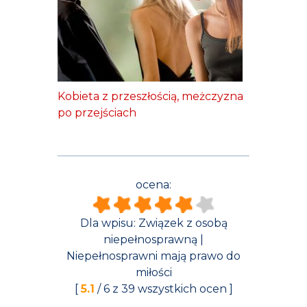
Kobieta z przeszłością, meżczyzna
po przejściach
ocena:
Dla wpisu:
Związek z osobą
niepełnosprawną |
Niepełnosprawni mają prawo do
miłości
[
5.1
/
6
z
39
wszystkich ocen ]