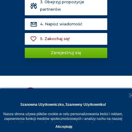
3. Obejrzyj propozycje
partnerów
4. Napisz wiadomość
5. Zakochaj się!
Zarejestruj się
Szanowna Użytkowniczko, Szanowny Użytkowniku!
Pomoc
Regulamin
Polityka prywatności
Nasza strona używa plików cookie w celu personalizowania treści i reklam,
Usługi i cennik
Biuro prasowe
Partnerzy
zapewnienia funkcji mediów społecznościowych i analizy ruchu na naszej
stronie. Udostępniamy również informacje o korzystaniu z naszej strony
Reklama
RSS
Akceptuję
internetowej naszym zaufanym partnerom. Dzięki cookies możemy