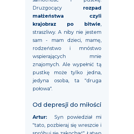
Druzgocący
rozpad
małżeństwa czyli
krajobraz po bitwie
,
straszliwy. A niby nie jestem
sam - mam dzieci, mamę,
rodzeństwo i mnóstwo
wspierających mnie
znajomych. Ale wypełnić tą
pustkę może tylko jedna,
jedyna osoba, ta "druga
połowa".
Od depresji do miłości
Artur:
Syn powiedział mi
"tato, pozbieraj się wreszcie i
spróbuj się zakochać". Łatwo