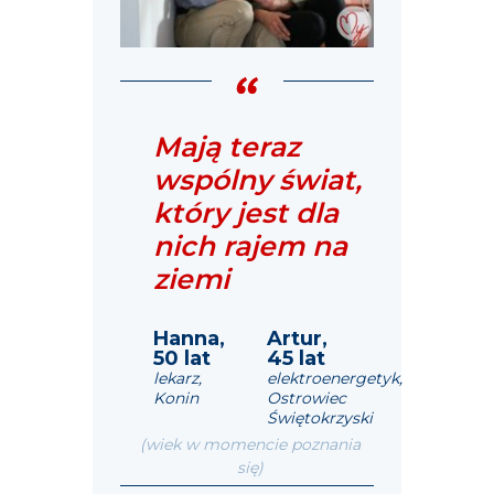
Mają teraz
wspólny świat,
który jest dla
nich rajem na
ziemi
Hanna,
Artur,
50 lat
45 lat
lekarz,
elektroenergetyk,
Konin
Ostrowiec
Świętokrzyski
(wiek w momencie poznania
się)