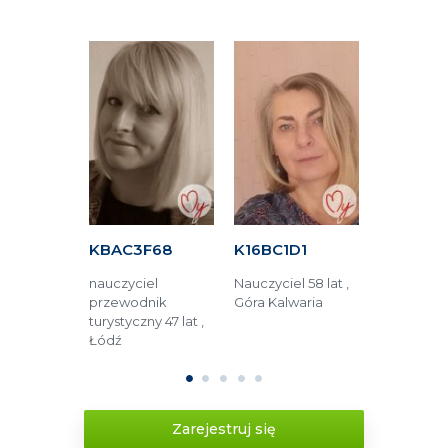
34A
KBAC3F68
K16BC1D1
K24A4C
dzinna 55
nauczyciel
Nauczyciel 58 lat ,
Pracownik
ęstochowa
przewodnik
Góra Kalwaria
budzetówki 
turystyczny 47 lat ,
Zamość
Łódź
1
2
3
4
5
Zarejestruj się