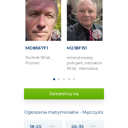
8F
MD8567F1
M21BF151
M3BC61
51 lat ,
Technik 59 lat ,
emerytowany
Ekonomista
Poznań
policjant, instruktor
Białystok
55 lat , Warszawa
1
2
3
4
5
Zarejestruj się
Ogłoszenia matrymonialne - Mężczyźni:
18-25
26-35