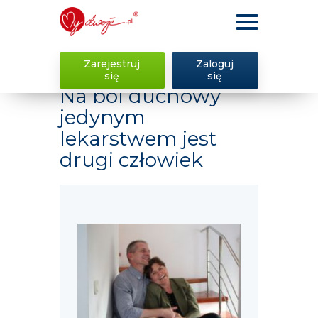
Zarejestruj
Zaloguj
się
się
Na ból duchowy
jedynym
lekarstwem jest
drugi człowiek