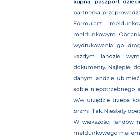
kupna
,
paszport dzieci
partnerka przeprowadza
Formularz meldunk
meldunkowym. Obecnie, 
wydrukowania go drogą
każdym landzie wym
dokumenty. Najlepiej d
danym landzie lub mieć 
sobie niepotrzebnego s
w/w urzędzie trzeba ko
brzmi: Tak. Niestety ob
W większości landów n
meldunkowego mailem. Je