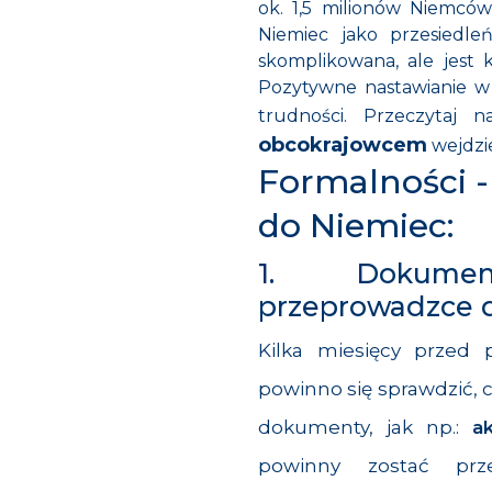
ok. 1,5 milionów Niemców
Niemiec jako przesiedle
skomplikowana, ale jest k
Pozytywne nastawianie w 
trudności. Przeczytaj 
obcokrajowcem
wejdzie
Formalności -
do Niemiec:
1. Dokume
przeprowadzce 
Kilka miesięcy przed
powinno się sprawdzić, 
dokumenty, jak np.:
a
powinny zostać prz