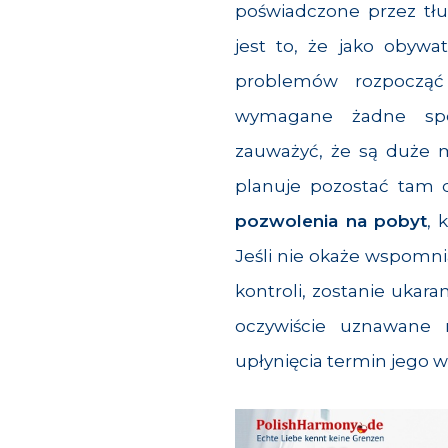
poświadczone przez tł
jest to, że jako obywa
problemów rozpocząć
wymagane żadne spe
zauważyć, że są duże m
planuje pozostać tam d
pozwolenia na pobyt
, 
Jeśli nie okaże wspom
kontroli, zostanie ukara
oczywiście uznawane
upłynięcia termin jego 