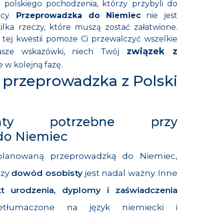
 polskiego pochodzenia, którzy przybyli do
ńcy.
Przeprowadzka do Niemiec
nie jest
ilka rzeczy, które muszą zostać załatwione.
tej kwestii pomoże Ci przewalczyć wszelkie
związek z
nasze wskazówki, niech Twój
 w kolejną fazę.
 przeprowadzka z Polski
nty potrzebne przy
do Niemiec
 planowaną przeprowadzką do Niemiec,
czy
dowód osobisty
jest nadal ważny. Inne
kt urodzenia, dyplomy i zaświadczenia
etłumaczone na język niemiecki i