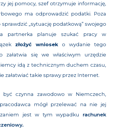
y jej pomocy, szef otrzymuje informację,
rbowego ma odprowadzić podatki. Poza
 sprawdzić „sytuację podatkową” swojego
oja partnerka planuje szukać pracy w
iązek
złożyć wniosek
o wydanie tego
ko załatwia się we właściwym urzędzie
iemcy idą z technicznym duchem czasu,
 załatwiać takie sprawy przez Internet.
uje być czynna zawodowo w Niemczech,
 pracodawca mógł przelewać na nie jej
iązaniem jest w tym wypadku
rachunek
czeniowy.