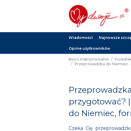
Wiadomości
Najnowsze szczęś
Opinie użytkowników
Biuro matrymonialne
Poradni
Przeprowadzka do Niemiec - 
Przeprowadzka 
przygotować? |
do Niemiec, fo
Czeka Cię przeprowadzka