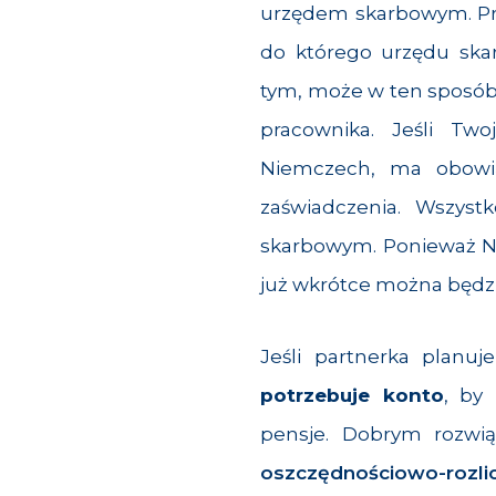
urzędem skarbowym. Prz
do którego urzędu ska
tym, może w ten sposób
pracownika. Jeśli Tw
Niemczech, ma obow
zaświadczenia. Wszyst
skarbowym. Ponieważ N
już wkrótce można będzie
Jeśli partnerka plan
potrzebuje konto
, by
pensje. Dobrym rozw
oszczędnościowo-rozli