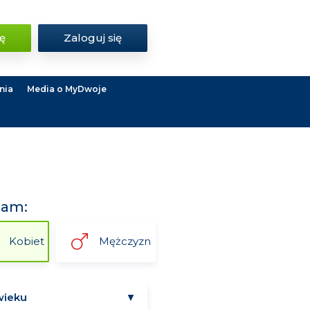
ię
Zaloguj się
nia
Media o MyDwoje
kam:
Kobiet
Mężczyzn