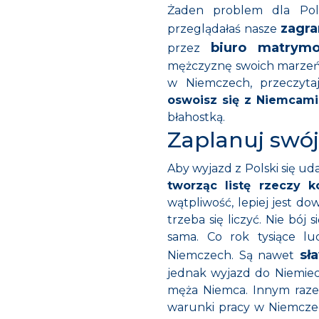
Żaden problem dla Polk
zagra
przeglądałaś nasze
biuro matrymo
przez
mężczyznę swoich marzeń i
w Niemczech, przeczyta
oswoisz się z Niemcami
błahostką.
Zaplanuj swój
Aby wyjazd z Polski się ud
tworząc listę rzeczy k
wątpliwość, lepiej jest do
trzeba się liczyć. Nie bój
sama. Co rok tysiące l
sł
Niemczech. Są nawet
jednak wyjazd do Niemiec 
męża Niemca. Innym razem
warunki pracy w Niemczec