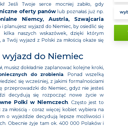
i! Jeśli Twoje serce mocniej zabiło, gdy
niczne oferty panów
lub poznałaś już np.
nialne Niemcy, Austria, Szwajcaria
 planujesz wyjazd do Niemiec, by osiedlić się
j kilka naszych wskazówek, dzięki którym
, a Twój wyjazd z Polski za miłością okaże się
 wyjazd do Niemiec
ał, musisz dokładnie zaplanować kolejne kroki,
oniecznych do zrobienia
. Ponad wszelką
wiedzieć się wcześniej, z jakimi formalnościami
 się przeprowadzki do Niemiec, gdyż nie jesteś
udzi decydują się rozpocząć nowe życie w
awne Polki w Niemczech
. Często jest to
za miłością - coraz więcej kobiet wybiera na
 o wyjeździe decydują lepsze możliwości i
h. Obecnie żyje tam ok. 400 000 Polaków i