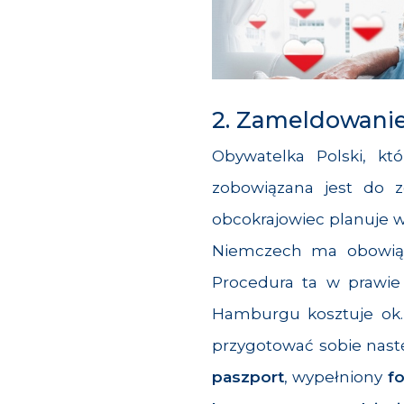
2. Zameldowani
Obywatelka Polski, k
zobowiązana jest do 
obcokrajowiec planuje 
Niemczech ma obowi
Procedura ta w prawie 
Hamburgu kosztuje ok. 
przygotować sobie nas
paszport
, wypełniony
f