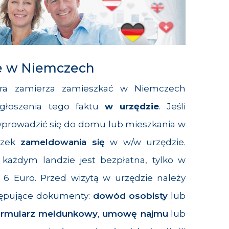
e w Niemczech
tóra zamierza zamieszkać w Niemczech
zgłoszenia tego faktu
w urzędzie
. Jeśli
wprowadzić się do domu lub mieszkania w
ązek
zameldowania się
w w/w urzędzie.
każdym landzie jest bezpłatna, tylko w
6 Euro. Przed wizytą w urzędzie należy
tępujące dokumenty:
dowód osobisty
lub
ormularz meldunkowy
,
umowę najmu
lub