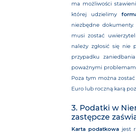
ma możliwości stawieni
której udzielimy
form
niezbędne dokumenty. 
musi zostać uwierzyte
należy zgłosić się nie
przypadku zaniedbania
poważnymi problemami n
Poza tym można zostać
Euro lub roczną karą po
3. Podatki w Ni
zastępcze zaśw
Karta podatkowa
jest 