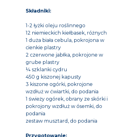
Składniki:
1-2 łyżki oleju roślinnego
12 niemieckich kiełbasek, różnych
1 duża biała cebula, pokrojona w
cienkie plastry
2 czerwone jabłka, pokrojone w
grube plastry
¼ szklanki cydru
450 g kiszonej kapusty
3 kiszone ogórki, pokrojone
wzdłuż w ćwiartki, do podania
1 świeży ogórek, obrany ze skórki i
pokrojony wzdłuż w ósemki, do
podania
zestaw musztard, do podania
Przygotowanie: