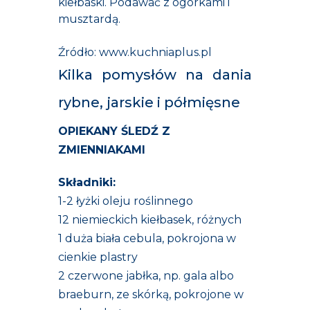
kiełbaski. Podawać z ogórkami i
musztardą.
Źródło:
www.kuchniaplus.pl
Kilka pomysłów na dania
rybne, jarskie i półmięsne
OPIEKANY ŚLEDŹ Z
ZMIENNIAKAMI
Składniki:
1-2 łyżki oleju roślinnego
12 niemieckich kiełbasek, różnych
1 duża biała cebula, pokrojona w
cienkie plastry
2 czerwone jabłka, np. gala albo
braeburn, ze skórką, pokrojone w