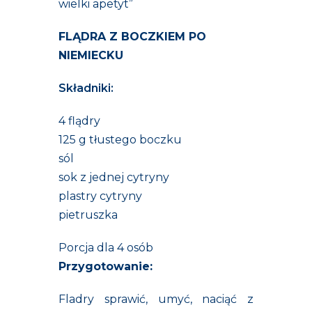
wielki apetyt”
FLĄDRA Z BOCZKIEM PO
NIEMIECKU
Składniki:
4 flądry
125 g tłustego boczku
sól
sok z jednej cytryny
plastry cytryny
pietruszka
Porcja dla 4 osób
Przygotowanie:
Fladry sprawić, umyć, naciąć z