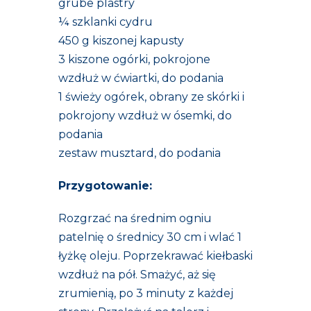
grube plastry
¼ szklanki cydru
450 g kiszonej kapusty
3 kiszone ogórki, pokrojone
wzdłuż w ćwiartki, do podania
1 świeży ogórek, obrany ze skórki i
pokrojony wzdłuż w ósemki, do
podania
zestaw musztard, do podania
Przygotowanie:
Rozgrzać na średnim ogniu
patelnię o średnicy 30 cm i wlać 1
łyżkę oleju. Poprzekrawać kiełbaski
wzdłuż na pół. Smażyć, aż się
zrumienią, po 3 minuty z każdej