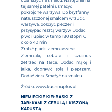
obsmażyć na smalcu. Następnie na
tej samej patelni usmażyć
pokrojone warzywa. Do brytfanny
natłuszczonej smalcem wrzucić
warzywa, położyć pieczeń i
przysypać resztą warzyw. Dodać
piwo i upiec w temp 180 stopni C
około 40 min.
Zrobić placki ziemniaczane:
Ziemniaki, cebule i czosnek
zetrzeć na tarce. Dodać mąkę i
jajka, doprawić solą i pieprzem.
Dodać zioła. Smażyć na smalcu.
Źródło:
www.kuchniaplus.pl
NIEMIECKIE KIEŁBASKI Z
JABŁKAMI Z CEBULĄ I KISZONĄ
KAPUSTĄ