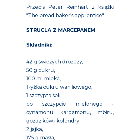
Przepis Peter Reinhart z książki
"The bread baker's apprentice"
STRUCLA Z MARCEPANEM
Składniki:
42 g świeżych drożdży,
50 g cukru,
100 ml mleka,
1 łyżka cukru waniliowego,
1 szczypta soli,
po szczypcie mielonego -
cynamonu, kardamonu, imbiru,
goździków i kolendry
2 jajka,
175 g masła,