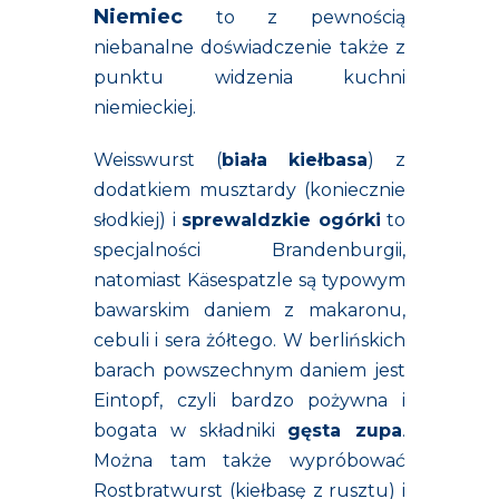
Niemiec
to z pewnością
niebanalne doświadczenie także z
punktu widzenia kuchni
niemieckiej.
Weisswurst (
biała kiełbasa
) z
dodatkiem musztardy (koniecznie
słodkiej) i
sprewaldzkie ogórki
to
specjalności Brandenburgii,
natomiast Käsespatzle są typowym
bawarskim daniem z makaronu,
cebuli i sera żółtego. W berlińskich
barach powszechnym daniem jest
Eintopf, czyli bardzo pożywna i
bogata w składniki
gęsta zupa
.
Można tam także wypróbować
Rostbratwurst (kiełbasę z rusztu) i