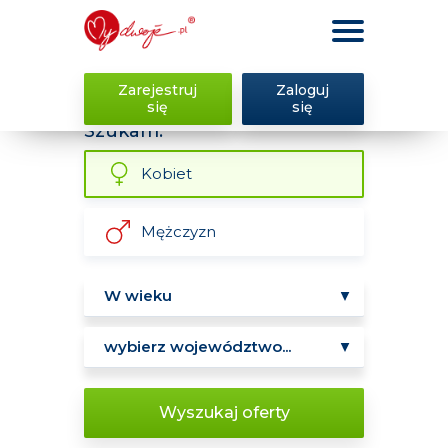
Zarejestruj
Zaloguj
się
się
Szukam:
Kobiet
Mężczyzn
Wyszukaj oferty