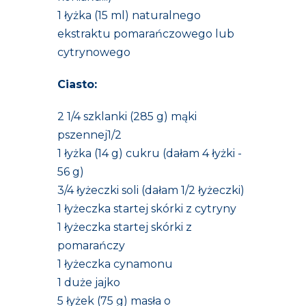
1 łyżka (15 ml) naturalnego
ekstraktu pomarańczowego lub
cytrynowego
Ciasto:
2 1/4 szklanki (285 g) mąki
pszennej1/2
1 łyżka (14 g) cukru (dałam 4 łyżki -
56 g)
3/4 łyżeczki soli (dałam 1/2 łyżeczki)
1 łyżeczka startej skórki z cytryny
1 łyżeczka startej skórki z
pomarańczy
1 łyżeczka cynamonu
1 duże jajko
5 łyżek (75 g) masła o