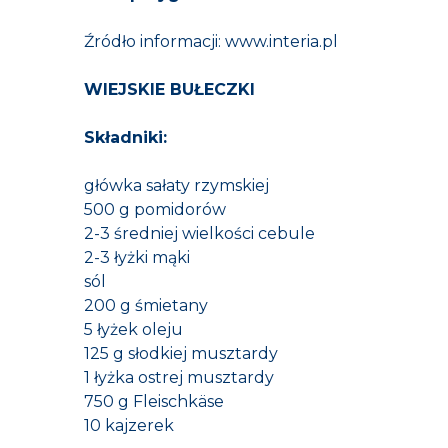
Źródło i
nformacji: www.interia.pl
WIEJSKIE BUŁECZKI
Składniki:
główka sałaty rzymskiej
500 g pomidorów
2-3 średniej wielkości cebule
2-3 łyżki mąki
sól
200 g śmietany
5 łyżek oleju
125 g słodkiej musztardy
1 łyżka ostrej musztardy
750 g Fleischkäse
10 kajzerek