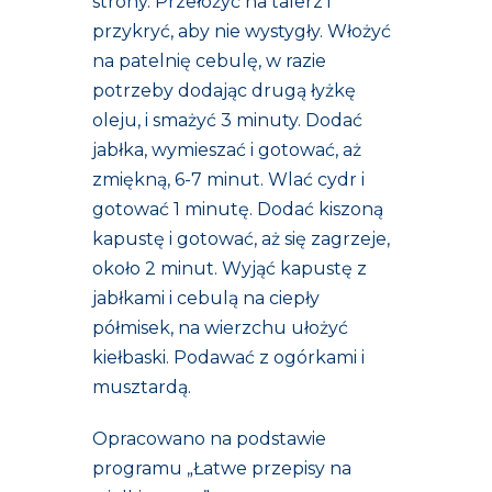
strony. Przełożyć na talerz i
przykryć, aby nie wystygły. Włożyć
na patelnię cebulę, w razie
potrzeby dodając drugą łyżkę
oleju, i smażyć 3 minuty. Dodać
jabłka, wymieszać i gotować, aż
zmiękną, 6-7 minut. Wlać cydr i
gotować 1 minutę. Dodać kiszoną
kapustę i gotować, aż się zagrzeje,
około 2 minut. Wyjąć kapustę z
jabłkami i cebulą na ciepły
półmisek, na wierzchu ułożyć
kiełbaski. Podawać z ogórkami i
musztardą.
Opracowano na podstawie
programu „Łatwe przepisy na