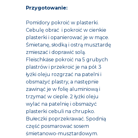
Przygotowanie:
Pomidory pokroić w plasterki.
Cebulę obrać i pokroić w cienkie
plasterki i opanierować je w mące.
Śmietanę, słodką i ostrą musztardę
zmieszać i doprawić solą.
Fleischkäse pokroić na 5 grubych
plastrów i przekroić je na pół. 3
łyżki oleju rozgrzać na patelni i
obsmażyć plastry, a następnie
zawinąć je w folię aluminiową i
trzymać w cieple. 2 łyżki oleju
wylać na patelnię i obsmażyć
plasterki cebuli na chrupko.
Bułeczki poprzekrawać. Spodnią
część posmarować sosem
śmietanowo-musztardowym.