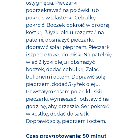
ostygnięcia. Pieczarki
poprzekrawać na połówki lub
pokroić w plasterki. Cebulkę
pokroić. Boczek pokroić w drobną
kostkę. 3 łyżki oleju rozgrzać na
patelni, obsmażyć pieczarki,
doprawić solą i pieprzem. Pieczarki
i szpecle łożyć do miski. Na patelnię
wlać 2 łyżki oleju i obsmażyć
boczek, dodać cebulkę. Zalać
bulionem i octem. Doprawić solą i
pieprzem, dodać 5 łyżek oleju.
Powstałym sosem polać kluski i
pieczarki, wymieszać i odstawić na
godzinę, aby przeszło. Ser pokroić
w kostkę, dodać do sałatki.
Doprawić solą, pieprzem i octem.
Czas przygotowania: 50 minut