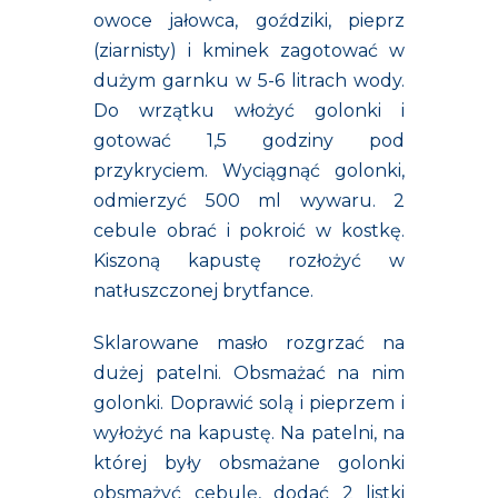
owoce jałowca, goździki, pieprz
(ziarnisty) i kminek zagotować w
dużym garnku w 5-6 litrach wody.
Do wrzątku włożyć golonki i
gotować 1,5 godziny pod
przykryciem. Wyciągnąć golonki,
odmierzyć 500 ml wywaru. 2
cebule obrać i pokroić w kostkę.
Kiszoną kapustę rozłożyć w
natłuszczonej brytfance.
Sklarowane masło rozgrzać na
dużej patelni. Obsmażać na nim
golonki. Doprawić solą i pieprzem i
wyłożyć na kapustę. Na patelni, na
której były obsmażane golonki
obsmażyć cebulę, dodać 2 listki