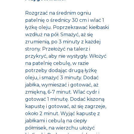
Rozgrzać na średnim ogniu
patelnię o średnicy 30 cm i wlać 1
łyżkę oleju. Poprzekrawać kiełbaski
wzdłuż na pół. Smażyć, aż się
zrumienią, po 3 minuty z każdej
strony. Przełożyć na talerz i
przykryć, aby nie wystygły. Włożyć
na patelnię cebulę, w razie
potrzeby dodając drugą łyżkę
oleju, i smażyć 3 minuty. Dodać
jabłka, wymieszać i gotować, aż
zmiękną, 6-7 minut. Wlać cydr i
gotować 1 minutę. Dodać kiszoną
kapustę i gotować, aż się zagrzeje,
około 2 minut. Wyjąć kapustę z
jabłkami i cebulą na ciepły
półmisek, na wierzchu ułożyć