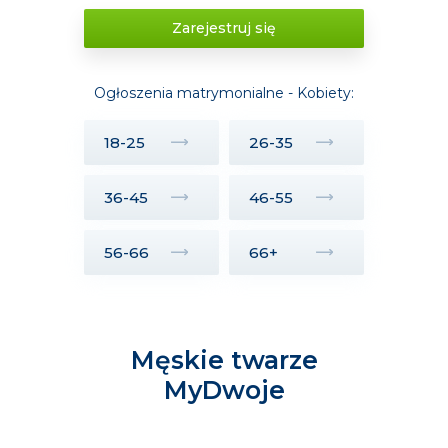
Zarejestruj się
Ogłoszenia matrymonialne - Kobiety:
18-25
26-35
36-45
46-55
56-66
66+
Męskie twarze
MyDwoje