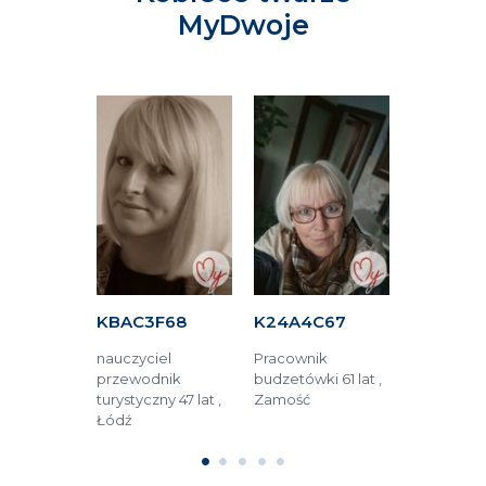
MyDwoje
34A
KBAC3F68
K24A4C67
KF464C
dzinna 55
nauczyciel
Pracownik
menadżer 4
ęstochowa
przewodnik
budzetówki 61 lat ,
Golina
turystyczny 47 lat ,
Zamość
Łódź
1
2
3
4
5