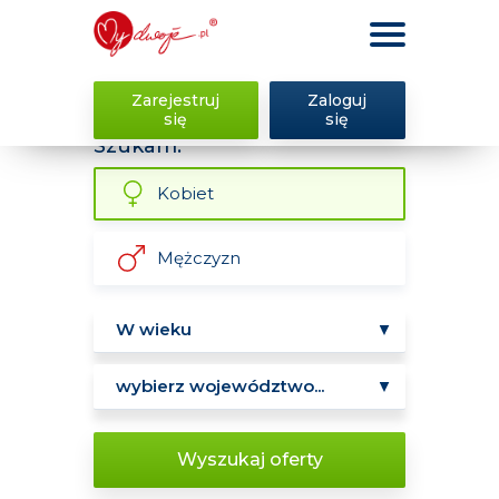
Zarejestruj
Zaloguj
się
się
Szukam:
Kobiet
Mężczyzn
Wyszukaj oferty