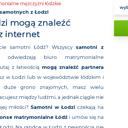
ymonialne mężczyźni łódzkie
 samotnych z Łodzi
dzi mogą znaleźć
z internet
ecie samotni Łódź? Wszyscy
samotni z
 odwiedzają biuro matrymonialne
utaj z łatwością
mogą znaleźć partnera
asz w Łodzi lub w województwie łódzkim i
z duże grono znajomych, masz wielu
racujesz między ludźmi, a jednak ciągle nie
ojej miłości?
Samotni w Łodzi
czekają na
onse matrymonialne Łódź
i umów się na
Łodzi. Na randce w Łodzi z pewnością nie