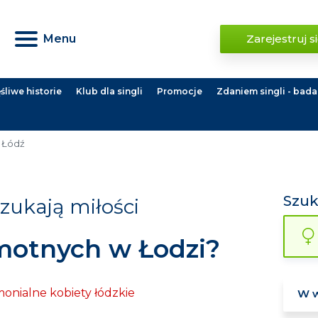
Menu
Zarejestruj s
liwe historie
Klub dla singli
Promocje
Zdaniem singli - bada
 Łódź
Szu
zukają miłości
motnych w Łodzi?
monialne kobiety łódzkie