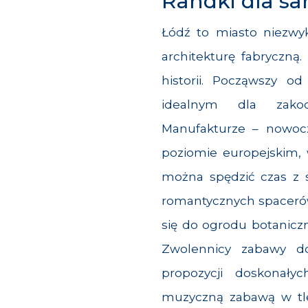
Randki dla sa
Łódź to miasto niezwy
architekturę fabryczną.
historii. Począwszy od
idealnym dla zakoc
Manufakturze – nowoc
poziomie europejskim, 
można spędzić czas z 
romantycznych spacerów
się do ogrodu botanicz
Zwolennicy zabawy d
propozycji doskonał
muzyczną zabawą w t