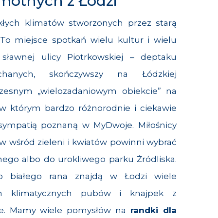
motnych z Łodzi
kłych klimatów stworzonych przez starą
 To miejsce spotkań wielu kultur i wielu
 sławnej ulicy Piotrkowskiej – deptaku
hanych, skończywszy na Łódzkiej
zesnym „wielozadaniowym obiekcie” na
w którym bardzo różnorodnie i ciekawie
sympatią poznaną w MyDwoje. Miłośnicy
 wśród zieleni i kwiatów powinni wybrać
nego albo do urokliwego parku Źródliska.
o białego rana znajdą w Łodzi wiele
ych klimatycznych pubów i knajpek z
le. Mamy wiele pomysłów na
randki dla