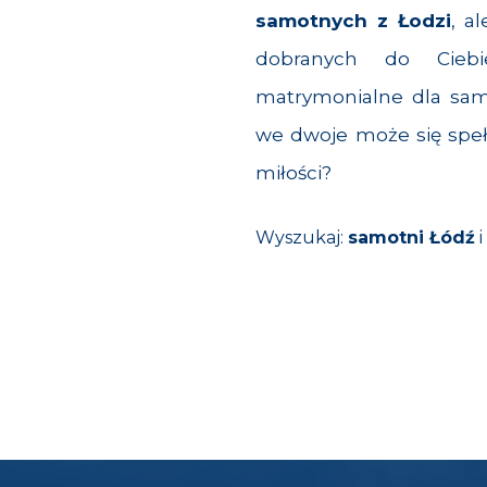
samotnych z Łodzi
, a
dobranych do Ciebi
matrymonialne dla sam
we dwoje może się spełn
miłości?
Wyszukaj:
samotni Łódź
i