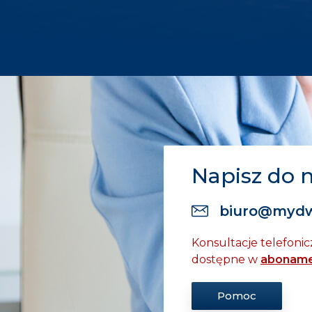
Napisz do 
biuro@mydw
Konsultacje telefonic
dostępne w
aboname
Pomoc