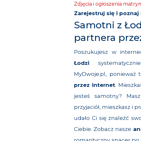
Zdjęcia i ogłoszenia matr
Zarejestruj się
i poznaj
Samotni z Ło
partnera prze
Poszukujesz w intern
Łodzi
systematycznie
MyDwoje.pl, ponieważ t
przez internet
. Mieszk
jesteś samotny? Mas
przyjaciół, mieszkasz i p
udało Ci się znaleźć sw
Ciebie. Zobacz nasze
an
romantyczny spacer po 