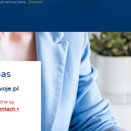
przetwarzane
...
Rozwiń
nas
oje.pl
zne są
ntach +