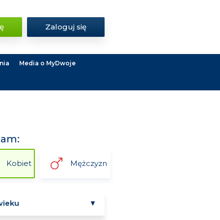
ię
Zaloguj się
nia
Media o MyDwoje
kam:
Kobiet
Mężczyzn