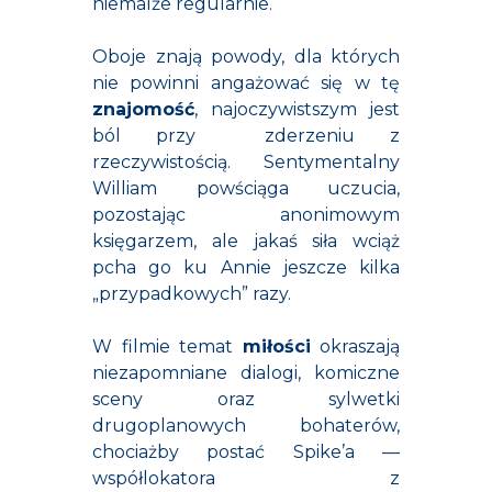
niemalże regularnie.
Oboje znają powody, dla których
nie powinni angażować się w tę
znajomość
, najoczywistszym jest
ból przy zderzeniu z
rzeczywistością. Sentymentalny
William powściąga uczucia,
pozostając anonimowym
księgarzem, ale jakaś siła wciąż
pcha go ku Annie jeszcze kilka
„przypadkowych” razy.
W filmie temat
miłości
okraszają
niezapomniane dialogi, komiczne
sceny oraz sylwetki
drugoplanowych bohaterów,
chociażby postać Spike’a —
współlokatora z