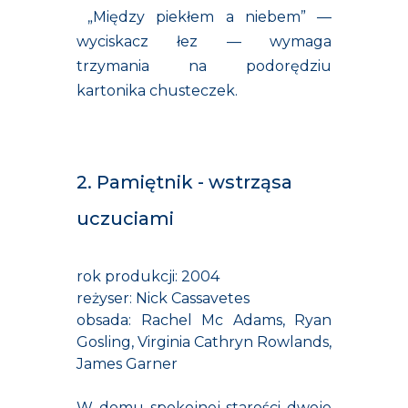
„Między piekłem a niebem” —
wyciskacz łez — wymaga
trzymania na podorędziu
kartonika chusteczek.
2. Pamiętnik - wstrząsa
uczuciami
rok produkcji: 2004
reżyser: Nick Cassavetes
obsada: Rachel Mc Adams, Ryan
Gosling, Virginia Cathryn Rowlands,
James Garner
W domu spokojnej starości dwoje