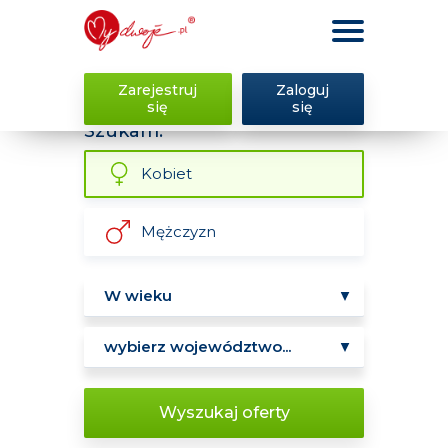
Zarejestruj
Zaloguj
się
się
Szukam:
Kobiet
Mężczyzn
Wyszukaj oferty