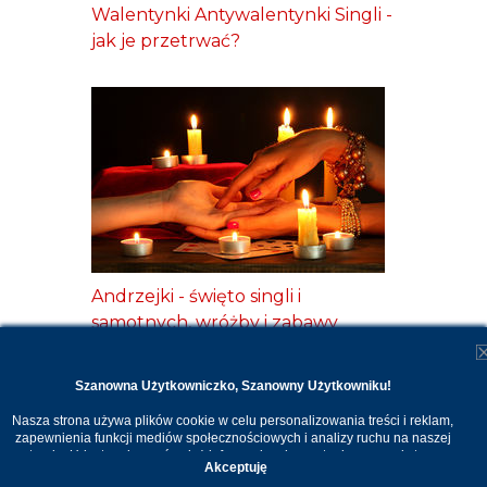
Walentynki Antywalentynki Singli -
jak je przetrwać?
Andrzejki - święto singli i
samotnych, wróżby i zabawy
Szanowna Użytkowniczko, Szanowny Użytkowniku!
Nasza strona używa plików cookie w celu personalizowania treści i reklam,
zapewnienia funkcji mediów społecznościowych i analizy ruchu na naszej
stronie. Udostępniamy również informacje o korzystaniu z naszej strony
Akceptuję
internetowej naszym zaufanym partnerom. Dzięki cookies możemy