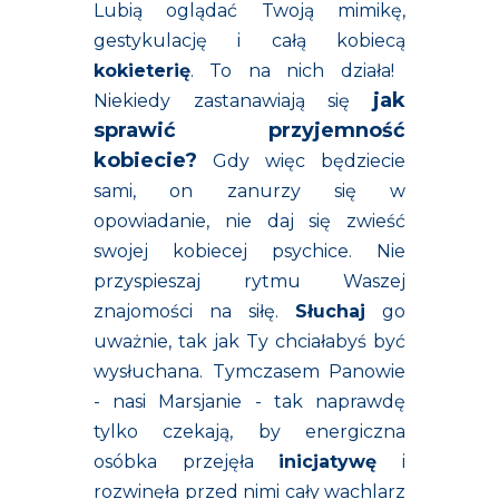
Lubią oglądać Twoją mimikę,
gestykulację i całą kobiecą
kokieterię
. To na nich działa!
jak
Niekiedy zastanawiają się
sprawić przyjemność
kobiecie?
Gdy więc będziecie
sami, on zanurzy się w
opowiadanie, nie daj się zwieść
swojej kobiecej psychice. Nie
przyspieszaj rytmu Waszej
znajomości na siłę.
Słuchaj
go
uważnie, tak jak Ty chciałabyś być
wysłuchana. Tymczasem Panowie
- nasi Marsjanie - tak naprawdę
tylko czekają, by energiczna
osóbka przejęła
inicjatywę
i
rozwinęła przed nimi cały wachlarz