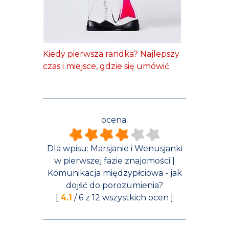
Kiedy pierwsza randka? Najlepszy
czas i miejsce, gdzie się umówić.
ocena:
Dla wpisu:
Marsjanie i Wenusjanki
w pierwszej fazie znajomości |
Komunikacja międzypłciowa - jak
dojść do porozumienia?
[
4.1
/
6
z
12
wszystkich ocen ]