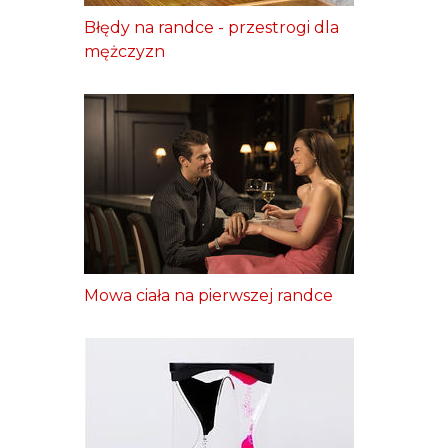
Błędy na randce - przestrogi dla
mężczyzn
Mowa ciała na pierwszej randce