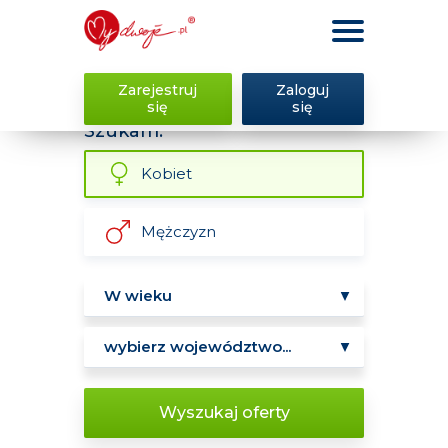
Zarejestruj
Zaloguj
się
się
Szukam:
Kobiet
Mężczyzn
Wyszukaj oferty