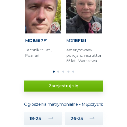
63F
MD8567F1
M21BF151
M52ED81
tronik 76
Technik 59 lat ,
emerytowany
Technik 66 
rszawa
Poznań
policjant, instruktor
Jüchen (Ni
55 lat , Warszawa
Tychy (Pol
1
2
3
4
5
Zarejestruj się
Ogłoszenia matrymonialne - Mężczyźni:
18-25
26-35