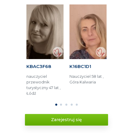
C6B
KBAC3F68
K16BC1D1
K24A4C
 47 lat ,
nauczyciel
Nauczyciel 58 lat ,
Pracownik
przewodnik
Góra Kalwaria
budzetówki 
turystyczny 47 lat ,
Zamość
Łódź
1
2
3
4
5
Zarejestruj się