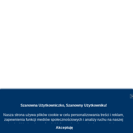
Szanowna Użytkowniczko, Szanowny Użytkowniku!
Nasza strona używa plików cookie w celu personalizowania treści i reklam,
zapewnienia funkcji mediów społecznościowych i analizy ruchu na naszej
stronie. Udostępniamy również informacje o korzystaniu z naszej strony
Akceptuję
internetowej naszym zaufanym partnerom. Dzięki cookies możemy