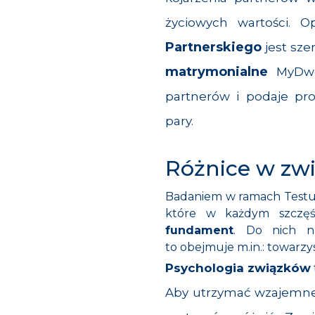
życiowych wartości.
Partnerskiego
jest sz
matrymonialne
MyDwoj
p
artnerów i podaj
e pr
pary.
Różnice w zwi
Badaniem w ramach Testu
które w każdym szczę
fundament
. Do nich n
to obejmuje m.in.: towarzys
Psychologia związków
Aby utrzymać wzajemne