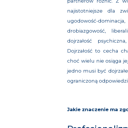
partnerów różnić. Z w
najistotniejsze dla z
ugodowość-dominacja,
drobiazgowość, libera
dojrzałość psychiczna
Dojrzałość to cecha ch
choć wielu nie osiąga j
jedno musi być dojrzałe
ograniczoną odpowiedzia
Jakie znaczenie ma zg