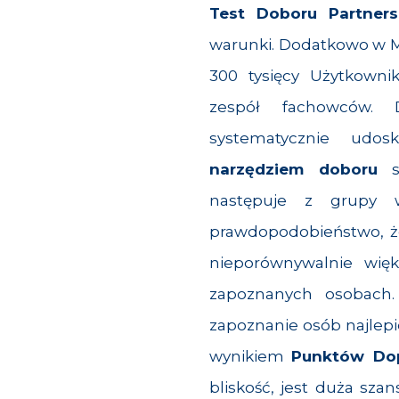
Test Doboru Partners
warunki. Dodatkowo w M
300 tysięcy Użytkowni
zespół fachowców. 
systematycznie udos
narzędziem doboru
następuje z grupy w
prawdopodobieństwo, że 
nieporównywalnie wi
zapoznanych osobach
zapoznanie osób najlepi
wynikiem
Punktów Do
bliskość, jest duża sz