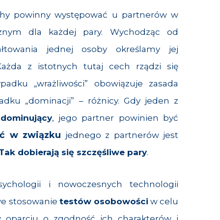
chy powinny występować u partnerów w
óżnym dla każdej pary. Wychodząc od
ałtowania jednej osoby określamy jej
Każda z istotnych tutaj cech rządzi się
padku „wrażliwości” obowiązuje zasada
dku „dominacji” – różnicy. Gdy jeden z
o
dominujący
, jego partner powinien być
ść w związku
jednego z partnerów jest
Tak dobierają się szczęśliwe pary
.
sychologii i nowoczesnych technologii
we stosowanie
testów osobowości
w celu
oparciu o zgodność ich charakterów i