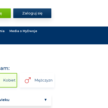
ię
Zaloguj się
nia
Media o MyDwoje
kam:
Kobiet
Mężczyzn