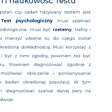
m i naukowość Testu
pytań czy zadań nazywany testem jest
Test psychologiczny
.
musi spełniać
odologiczne: musi być
rzetelny
, trafny i
i mierzyć właśnie to, do czego został
kreśloną dokładnością. Musi korzystać z
i
i być z nimi zgodny, powinien też być
aru. Powinien diagnozować zgodnie z
umożliwiać obliczenie i porównywanie
e badań określonej populacji. W tym
en diagnozować szanse danej pary na
 dwoje.