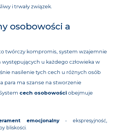
iwy i trwały związek.
y osobowości a
to twórczy kompromis, system wzajemnie
h występujących u każdego człowieka w
śnie nasilenie tych cech u różnych osób
na para ma szanse na stworzenie
 System
cech osobowości
obejmuje
erament emocjonalny
- ekspresyjność,
y bliskości.