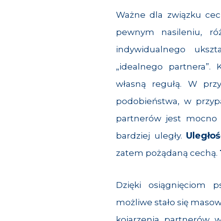
Ważne dla związku ce
pewnym nasileniu, r
indywidualnego ukszt
„idealnego partnera”. 
własną regułą. W przy
podobieństwa, w przypa
partnerów jest mocn
Uległo
bardziej uległy.
zatem pożądaną cechą.
Dzięki osiągnięciom p
możliwe stało się maso
kojarzenia partnerów
w 