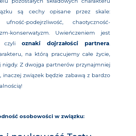
ielu pozostałych składowych charakteru
wiązku są cechy opisane przez skale:
 ufność-podejrzliwość, chaotyczność-
lizm-konserwatyzm. Uwieńczeniem jest
oznaki dojrzałości partnera
, czyli
.
arakteru, na którą pracujemy całe życie,
ej nigdy. Z dwojga partnerów przynajmniej
, inaczej związek będzie zabawą z bardzo
lnością!
odność osobowości w związku: