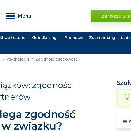
Menu
Zarejestruj s
liwe historie
Klub dla singli
Promocje
Zdaniem singli - bada
k
Psychologia
Zgodność osobowości
Szu
wiązków: zgodność
rtnerów
lega zgodność
 w związku?