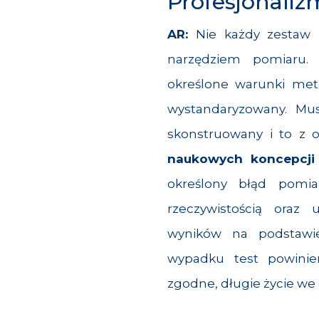
Profesjonaliz
AR:
Nie każdy zestaw 
narzędziem pomiaru
określone warunki met
wystandaryzowany. Mus
skonstruowany i to z o
naukowych koncepcj
określony błąd pomi
rzeczywistością oraz 
wyników na podstawi
wypadku test powini
zgodne, długie życie we