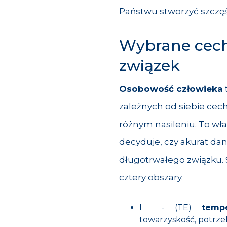
Państwu stworzyć szczęśl
Wybrane cech
związek
Osobowość człowieka
zależnych od siebie cec
różnym nasileniu. To wła
decyduje, czy akurat da
długotrwałego związku.
cztery obszary.
I - (TE)
temp
towarzyskość, potrzeb