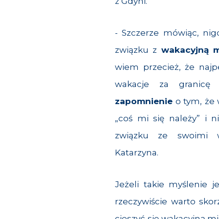
z Gdyni.
- Szczerze mówiąc, ni
związku z
wakacyjną m
wiem przecież, że najp
wakacje za granicę
zapomnienie
o tym, że
„coś mi się należy” i
związku ze swoimi w
Katarzyna.
Jeżeli takie myślenie 
rzeczywiście warto skorz
cieszyć się wakacyjną mi