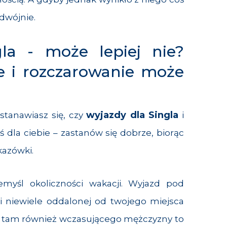
odwójnie.
la - może lepiej nie?
e i rozczarowanie może
wyjazdy dla Singla
zastanawiasz się, czy
i
 dla ciebie – zastanów się dobrze, biorąc
azówki.
emyśl okoliczności wakacji. Wyjazd pod
 niewiele oddalonej od twojego miejsca
e tam również wczasującego mężczyzny to