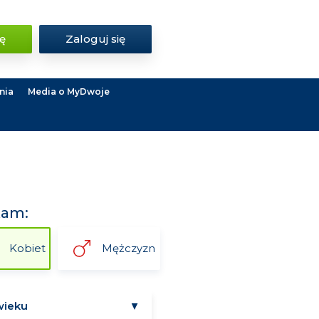
ię
Zaloguj się
nia
Media o MyDwoje
kam:
Kobiet
Mężczyzn