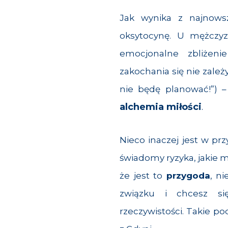
Jak wynika z najnows
oksytocynę. U mężczy
emocjonalne zbliżeni
zakochania się nie zależy
nie będę planować!”) 
alchemia miłości
.
Nieco inaczej jest w pr
świadomy ryzyka, jakie 
że jest to
przygoda
, ni
związku i chcesz s
rzeczywistości. Takie po