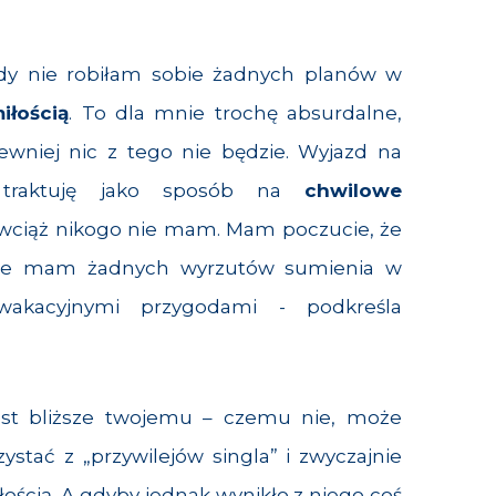
gdy nie robiłam sobie żadnych planów w
iłością
. To dla mnie trochę absurdalne,
ewniej nic z tego nie będzie. Wyjazd na
 traktuję jako sposób na
chwilowe
 wciąż nikogo nie mam. Mam poczucie, że
 nie mam żadnych wyrzutów sumienia w
akacyjnymi przygodami - podkreśla
jest bliższe twojemu – czemu nie, może
ystać z „przywilejów singla” i zwyczajnie
łością. A gdyby jednak wynikło z niego coś