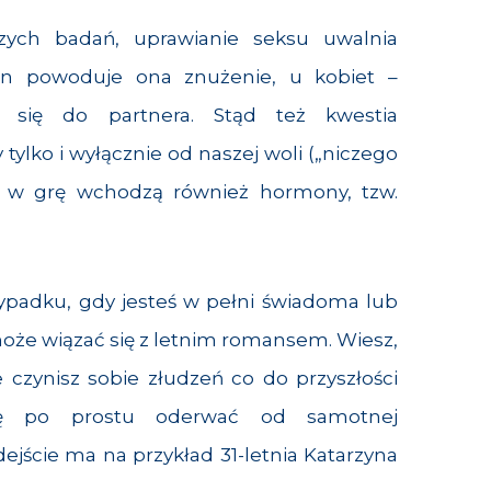
zych badań, uprawianie seksu uwalnia
zn powoduje ona znużenie, u kobiet –
e się do partnera. Stąd też kwestia
 tylko i wyłącznie od naszej woli („niczego
– w grę wchodzą również hormony, tzw.
zypadku, gdy jesteś w pełni świadoma lub
może wiązać się z letnim romansem. Wiesz,
e czynisz sobie złudzeń co do przyszłości
ię po prostu oderwać od samotnej
dejście ma na przykład 31-letnia Katarzyna