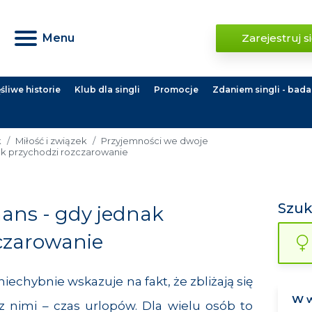
Menu
Zarejestruj s
liwe historie
Klub dla singli
Promocje
Zdaniem singli - bada
k
Miłość i związek
Przyjemności we dwoje
k przychodzi rozczarowanie
Szu
ans - gdy jednak
czarowanie
chybnie wskazuje na fakt, że zbliżają się
 z nimi – czas urlopów. Dla wielu osób to