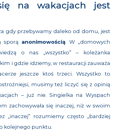
się na wakacjach jest
cza gdy przebywamy daleko od domu, jest
zą sporą
anonimowością
. W „domowych
wiedzą o nas „wszystko” – koleżanka
kim i gdzie idziemy, w restauracji zauważa
cerze jeszcze ktoś trzeci. Wszystko to
trożniejsi, musimy też liczyć się z opinią
acjach – już nie. Singielka na Wyspach
tem zachowywała się inaczej, niż w swoim
z „inaczej” rozumiemy często „bardziej
do kolejnego punktu.