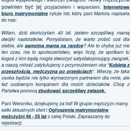
powinien być jej
przyjacielem i wsparciem.
Internetowe
biuro matrymonialne
cytuje list, który pani Mariola napisała
do nas:
Witam, dziś skończyłam 40 lat. jestem szczęśliwą mamą
dwójki nastolatków. Pomyślałam, że warto zrobić coś dla
siebie, ale
samotna mama na randce
?
Ale to chyba już nie
ten czas, nie to społeczeństwo, więc liczę, że spotkam tu
kogoś z kim będą mogła stworzyć satysfakcjonujący związek,
a naszą miłość zatytułujemy z przymrużeniem oka "
Kobieta z
przeszłością
, mężczyzna po przejściach
". Wierzę, że taka
osoba będzie nie tylko wymarzonym partnerem dla mnie, ale
też cudownym kompanem dla moich dzieciaków. Chcę z
Państwa pomocą
zbudować szczęśliwy związek.
Pani Weroniko, dziękujemy za list! W grupie mężczyzn mamy
setki aktualnych ofert i
Ogłoszenia matrymonialne
mężczyźni 46 - 55 lat
z całej Polski. Zapraszamy do
rejestracji.