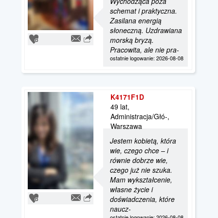
Wychodząca poza
schemat i praktyczna.
Zasilana energią
słoneczną. Uzdrawiana
morską bryzą.
Pracowita, ale nie pra-
ostatnie logowanie: 2026-08-08
K4171F1D
49 lat,
Administracja/Głó-,
Warszawa
Jestem kobietą, która
wie, czego chce – i
równie dobrze wie,
czego już nie szuka.
Mam wykształcenie,
własne życie i
doświadczenia, które
naucz-
ostatnie logowanie: 2026-08-08