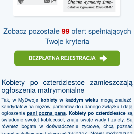
Chętnie wymienię śmie-
ostatnie logowanie: 2026-08-07
Zobacz pozostałe
ofert spełniających
99
Twoje kryteria
Kobiety po czterdziestce zamieszczają
ogłoszenia matrymonialne
Tak, w MyDwoje
kobiety w każdym wieku
mogą znaleźć
kandydatów na mężów, partnerów do udanego związku i dają
ogłoszenia
pani pozna pana
.
Kobiety po czterdziestce
są
świadome swojej kobiecości, znają swoje wady i zalety. Są
również bogate w doświadczenie życiowe, chcą poznać
związek. Nowy mężczyzna
kogoś wyjątkowego i stworzyć