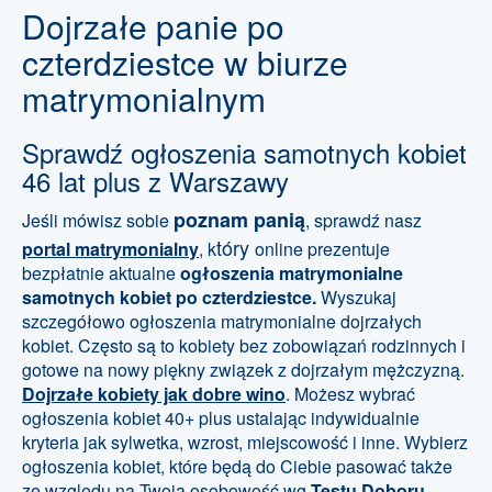
Dojrzałe panie po
czterdziestce w biurze
matrymonialnym
Sprawdź ogłoszenia samotnych kobiet
46 lat plus z Warszawy
poznam panią
Jeśli mówisz sobie
, sprawdź nasz
tóry
portal matrymonialny
, k
online prezentuje
bezpłatnie aktualne
ogłoszenia
matrymonialne
samotnych kobiet po czterdziestce.
Wyszukaj
szczegółowo ogłoszenia matrymonialne dojrzałych
kobiet. Często są to kobiety bez zobowiązań rodzinnych i
gotowe na nowy piękny związek z dojrzałym mężczyzną.
Dojrzałe kobiety jak dobre wino
. Możesz wybrać
ogłoszenia kobiet 40+ plus ustalając indywidualnie
kryteria jak sylwetka, wzrost, miejscowość i inne. Wybierz
ogłoszenia kobiet, które będą do Ciebie pasować także
ze względu na Twoją osobowość wg
Testu Doboru