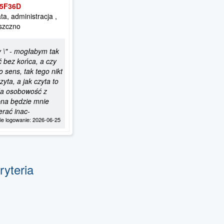
5F36D
ata, administracja ,
szczno
y \" - mogłabym tak
ć bez końca, a czy
o sens, tak tego nikt
zyta, a jak czyta to
a osobowość z
na będzie mnie
erać inac-
nie logowanie: 2026-06-25
ryteria