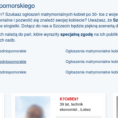
opomorskiego
on? Szukasz ogłoszeń matrymonialnych kobiet po 30- tce z wo
ialne i pozwolić się znaleźć swojej kobiecie? Uważasz, że
Sz
 singielki. Dołącz do nas a Szczecin będzie piękną scenerią d
h należą do pań, które wyraziły
specjalną zgodę
na ich publi
ch osób.
chodniopomorskie
Ogłoszenia matrymonialne kobie
chodniopomorskie
Ogłoszenia matrymonialne kobie
chodniopomorskie
Ogłoszenia matrymonialne kobi
K7C8BE97
39 lat, technik
ekonomist-, Łobez