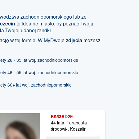
jewództwa zachodniopomorskiego lub ze
czecin
to idealne miasto, by poznać Twoją
la Twojej udanej randki.
kację w tej formie. W MyDwoje
zdjęcia
możesz
ty 26 - 35 lat woj. zachodniopomorskie
ty 46 - 55 lat woj. zachodniopomorskie
ety 66+ lat woj. zachodniopomorskie
K953AD2F
44 lata, Terapeuta
środowi-, Koszalin