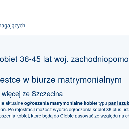
biet 36-45 lat woj. zachodniopomo
ziestce w biurze matrymonialnym
i więcej ze Szczecina
ie aktualne
ogłoszenia matrymonialne kobiet
typu
pani szu
ań. Po rejestracji możesz wybrać ogłoszenia kobiet 36 plus usta
łoszenia kobiet, które będą do Ciebie pasować ze względu na 