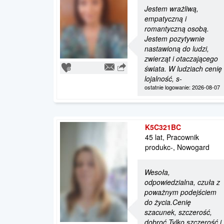
Jestem wrażliwą,
empatyczną i
romantyczną osobą.
Jestem pozytywnie
nastawioną do ludzi,
zwierząt i otaczającego
świata. W ludziach cenię
lojalność, s-
ostatnie logowanie: 2026-08-07
K5C321BC
45 lat, Pracownik
produkc-, Nowogard
Wesoła,
odpowiedzialna, czuła z
poważnym podejściem
do życia.Cenię
szacunek, szczerość,
dobroć.Tylko szczerość i