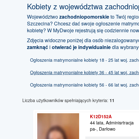
Kobiety z województwa zachodni
Województwo
zachodniopomorskie
to Twój regi
Szczecina? Chcesz dać swoje ogłoszenie matrymon
kobietę? W MyDwoje rejestrują się codziennie nowe
Zdjęcia widoczne poniżej dla osób niezalogowanyc
zamknąć
i
otwierać je indywidualnie
dla wybrany
Ogłoszenia matrymonialne kobiety 18 - 25 lat woj. za
Ogłoszenia matrymonialne kobiety 36 - 45 lat woj. za
Ogłoszenia matrymonialne kobiety 56 - 66 lat woj. za
Liczba użytkowników spełniających kryteria:
11
K12D152A
44 lata, Adminisrtracja
pa-, Darłowo