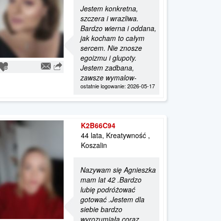
Jestem konkretna,
szczera i wrazliwa.
Bardzo wierna i oddana,
jak kocham to całym
sercem. Nie znosze
egoizmu i glupoty.
Jestem zadbana,
zawsze wymalow-
ostatnie logowanie: 2026-05-17
K2B66C94
44 lata, Kreatywność ,
Koszalin
Nazywam się Agnieszka
mam lat 42 .Bardzo
lubię podróżować
gotować .Jestem dla
siebie bardzo
wyrozumiała coraz