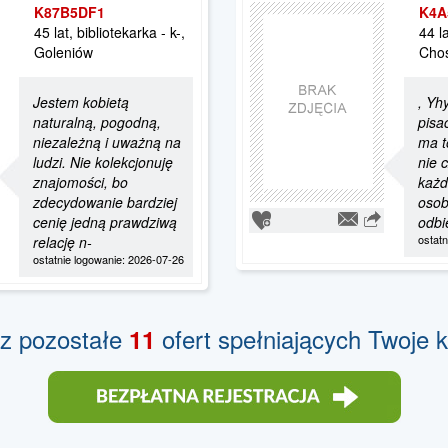
K87B5DF1
K4A
45 lat, bibliotekarka - k-,
44 l
Goleniów
Cho
Jestem kobietą
, Yh
naturalną, pogodną,
pisa
niezależną i uważną na
ma t
ludzi. Nie kolekcjonuję
nie c
znajomości, bo
każd
zdecydowanie bardziej
osob
cenię jedną prawdziwą
odbi
ostat
relację n-
ostatnie logowanie: 2026-07-26
z pozostałe
ofert spełniających Twoje k
11