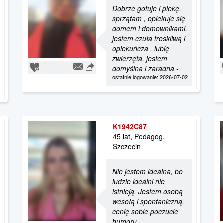
Dobrze gotuje i piekę,
sprzątam , opiekuje się
domem i domownikami,
jestem czuła troskliwą i
opiekuńcza , lubię
zwierzęta, jestem
domyślna i zaradna -
ostatnie logowanie: 2026-07-02
K1942C87
45 lat, Pedagog,
Szczecin
Nie jestem idealna, bo
ludzie idealni nie
istnieją. Jestem osobą
wesołą i spontaniczną,
cenię sobie poczucie
humoru.